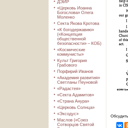
ДЭИР
«Церковь Иоанна
Богослова» Олега
Моленко
Секта Якова Кротова
«К богодержавию»
(«Концепция
общественной
безопасности» – КОБ)
«Космические
коммунисты»
Культ Григория
Грабового
Порфирий Иванов
«Академия развития»
Светланы Пеуновой
«Радастея»
«Секта Адамитов»
«Страна Анура»
«Церковь Солнца»
«Эксодус»
Обсудить
Маслов («Союз
Сотворцов Святой