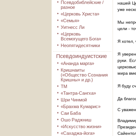
Псевдобиблейские /
нашей Це
разное
уже неск
«Церковь Христа»
«Семья»
Мы непре
Уитнесс Ли
цели - т
«Церковь
Всемогущего Бога»
Я хотел,
Неопятидесятники
Я уверен
Псевдоиндуистские
руки. Ес
«Ананда марга»
церковью
Кришнаиты
мира вме
(«Общество Сознания
Кришны» и др.)
Я буду с
ТМ
«Тантра-Сангха»
Да благо
Шри Чинмой
«Брахма Кумарис»
С уваже
Саи Баба
Ошо Раджниш
Владими
«Искусство жизни»
Президе
«Сахаджа-йога»
Сайентол