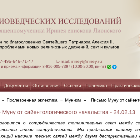
н по благословению Святейшего Патриарха Алексия II,
проблемами новых религиозных движений, сект и культов
 +7-495-646-71-47
E-mail:
iriney@iriney.ru
зи и приёма информации
8-916-005-7397 (10:00-20:00, пн-пт)
Документы
Объявления
Ссылки
Полемика
Практически
»
Послевоенная эклектика
»
Мунизм
»
Письмо Муну от сайент
 Муну от сайентологического начальства - 24.02.13
оворится о сотрудничестве тоталитарных сект между соб
ельства этого сотрудничества. Мы предлагаем вашему вн
ающий наличие тесных связей между двумя деструктивными 