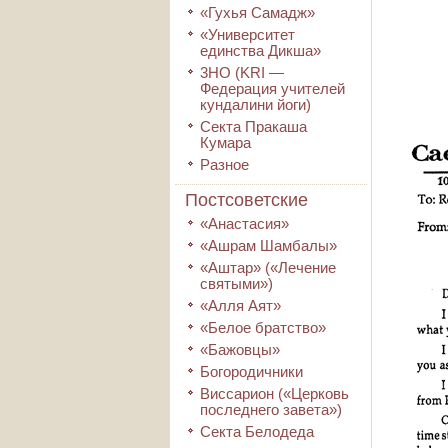
«Гухья Самадж»
«Университет
единства Дикша»
3HO (KRI ―
Федерация учителей
кундалини йоги)
Секта Пракаша
Кумара
Разное
Постсоветские
«Анастасия»
«Ашрам Шамбалы»
«Аштар» («Лечение
святыми»)
«Алля Аят»
«Белое братство»
«Бажовцы»
Богородичники
Виссарион («Церковь
последнего завета»)
Секта Белодеда