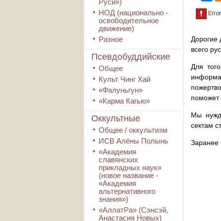
Руси»)
НОД (национально -
освободительное
движение)
Разное
Дорогие 
всего ру
Псевдобуддийские
Для того
Общее
информа
Культ Чинг Хай
пожертво
«Фалуньгун»
поможет 
«Карма Кагью»
Мы нужд
Оккультные
сектам с
Общее / оккультизм
ИСВ Алёны Полынь
Заранее 
«Академия
славянских
прикладных наук»
(новое название -
«Академия
альтернативного
знания»)
«АллатРа» (Сэнсэй,
Анастасия Новых)