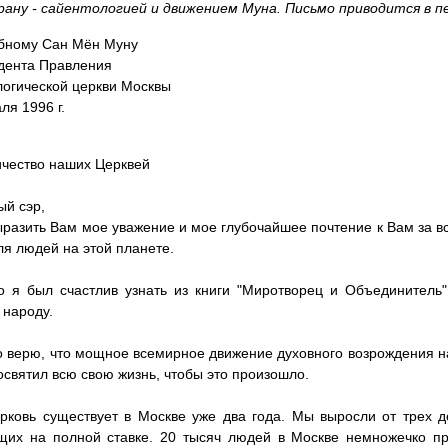
ану - сайентологией и движением Муна. Письмо приводится в пе
бному Сан Мён Муну
идента Правления
огической церкви Москвы
ля 1996 г.
чество наших Церквей
й сэр,
ыразить Вам мое уважение и мое глубочайшее почтение к Вам за в
ля людей на этой планете.
 я был счастлив узнать из книги "Миротворец и Объединитель
 народу.
о верю, что мощное всемирное движение духовного возрождения на
посвятил всю свою жизнь, чтобы это произошло.
ковь существует в Москве уже два года. Мы выросли от трех до
щих на полной ставке. 20 тысяч людей в Москве немножечко п