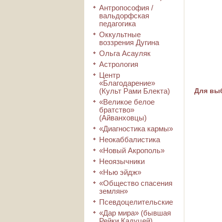
Антропософия /
вальдорфская
педагогика
Оккультные
воззрения Дугина
Ольга Асауляк
Астрология
Центр
«Благодарение»
(Культ Рами Блекта)
Для выб
«Великое белое
братство»
(Айванховцы)
«Диагностика кармы»
Неокаббалистика
«Новый Акрополь»
Неоязычники
«Нью эйдж»
«Общество спасения
землян»
Псевдоцелительские
«Дар мира» (бывшая
Рейки Кадуцей)