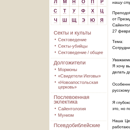
Л
М
Н
О
П
Р
нашу стр
С
Т
У
Ф
Х
Ц
Преподо
от През
Ч
Ш
Щ
Э
Ю
Я
Сайентол
27 февра
Секты и культы
Сектоведение
Тема:
Секты-убийцы
Сотрудни
Сектоведение / общее
Уважаемы
Долгожители
Я хочу в
Мормоны
делать д
«Свидетели Иеговы»
«Новоапостольская
Особенно
церковь»
русскому
Послевоенная
эклектика
Я глубок
Сайентология
это, но 
Мунизм
Наша Цер
Псевдобиблейские
работаю