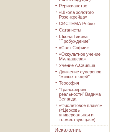
Рерихианство
«Школа золотого
Розенкрейца»
СИСТЕМА Рябко
Сатанисты
Школа Гивина
"Пробуждение"
«Свет Софии»
«Оккультное учение
Мулдашева»
Учение А.Свияша
Движение суверенов
"живых людей"
Теософия
"Трансферинг
реальности" Вадима
Зеланда
«Фиолетовое пламя»
(«Церковь
универсальная и
торжествующая»)
Искажение