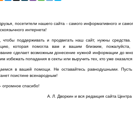
друзья, посетители нашего сайта - самого информативного и самог
сскоязычного интернета!
, чтобы поддерживать и продвигать наш сайт, нужны средства
цию, которая помогла вам и вашим близким, пожалуйста,
вание сделает возможным донесение нужной информации до мног
им избежать попадания в секты или выручить тех, кто уже оказался
аемся в вашей помощи. Не оставайтесь равнодушными. Пусть 
танет поистине всенародным!
- огромное спасибо!
А. Л. Дворкин и вся редакция сайта Цент