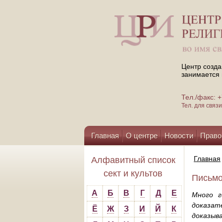
Центр созда
занимается 
Тел./факс:
Тел. для свя
Главная
О центре
Новости
Право
Помощь центру
Главная
Алфавитный список
сект и культов
Письмо
А
Б
В
Г
Д
Е
Много г
доказат
Ё
Ж
З
И
Й
К
доказыв