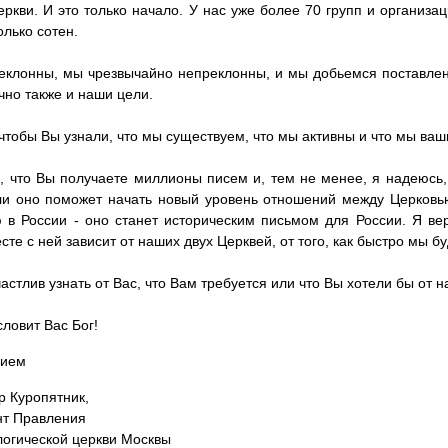
ркви. И это только начало. У нас уже более 70 групп и организаци
олько сотен.
клонны, мы чрезвычайно непреклонны, и мы добьемся поставлен
очно также и наши цели.
 чтобы Вы узнали, что мы существуем, что мы активны и что мы ваш
, что Вы получаете миллионы писем и, тем не менее, я надеюсь,
ли оно поможет начать новый уровень отношений между Церков
 в России - оно станет историческим письмом для России. Я ве
сте с ней зависит от наших двух Церквей, от того, как быстро мы б
частлив узнать от Вас, что Вам требуется или что Вы хотели бы от н
словит Вас Бог!
нием
р Куропятник,
нт Правления
огической церкви Москвы