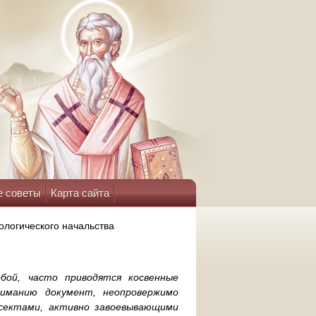
е советы
Карта сайта
ологического начальства
ой, часто приводятся косвенные
иманию документ, неопровержимо
сектами, активно завоевывающими