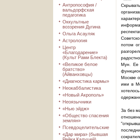
Антропософия /
Скрывать
вальдорфская
организа
педагогика
характер
Оккультные
информа
воззрения Дугина
респект
Ольга Асауляк
Советско
Астрология
потом о
Центр
разгорел
«Благодарение»
(Культ Рами Блекта)
радостно
«Великое белое
Мун. Ее
братство»
функцио
(Айванховцы)
Москве о
«Диагностика кармы»
ими в Мо
Неокаббалистика
хотелос
«Новый Акрополь»
одержан
Неоязычники
«Нью эйдж»
За без м
«Общество спасения
отношен
землян»
"открывш
Псевдоцелительские
последни
«Дар мира» (бывшая
сократил
Рейки Кадуцей)