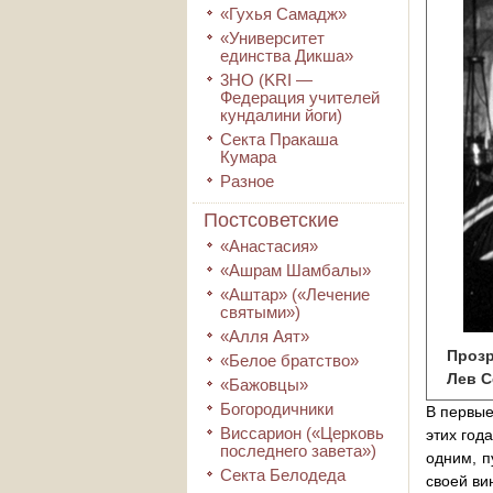
«Гухья Самадж»
«Университет
единства Дикша»
3HO (KRI ―
Федерация учителей
кундалини йоги)
Секта Пракаша
Кумара
Разное
Постсоветские
«Анастасия»
«Ашрам Шамбалы»
«Аштар» («Лечение
святыми»)
«Алля Аят»
Прозр
«Белое братство»
Лев С
«Бажовцы»
Богородичники
В первые
Виссарион («Церковь
этих год
последнего завета»)
одним, п
Секта Белодеда
своей ви