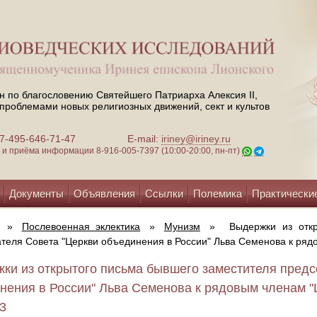
н по благословению Святейшего Патриарха Алексия II,
проблемами новых религиозных движений, сект и культов
 +7-495-646-71-47
E-mail:
iriney@iriney.ru
зи и приёма информации
8-916-005-7397 (10:00-20:00, пн-пт)
Документы
Объявления
Ссылки
Полемика
Практически
»
Послевоенная эклектика
»
Мунизм
»
Выдержки из отк
теля Совета "Церкви объединения в России" Льва Семенова к ряд
ки из открытого письма бывшего заместителя предс
нения в России" Льва Семенова к рядовым членам "
13