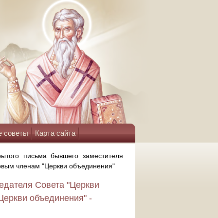
е советы
Карта сайта
рытого письма бывшего заместителя
овым членам "Церкви объединения"
едателя Совета "Церкви
Церкви объединения" -