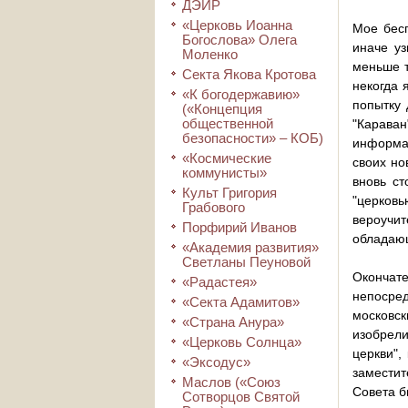
ДЭИР
«Церковь Иоанна
Мое бесп
Богослова» Олега
иначе у
Моленко
меньше т
Секта Якова Кротова
некогда 
«К богодержавию»
попытку 
(«Концепция
общественной
"Караван
безопасности» – КОБ)
информац
«Космические
своих но
коммунисты»
вновь ст
Культ Григория
"церковь
Грабового
вероучит
Порфирий Иванов
обладающ
«Академия развития»
Светланы Пеуновой
Окончате
«Радастея»
непосре
«Секта Адамитов»
московс
«Страна Анура»
изобрели
«Церковь Солнца»
церкви",
«Эксодус»
заместит
Маслов («Союз
Совета б
Сотворцов Святой