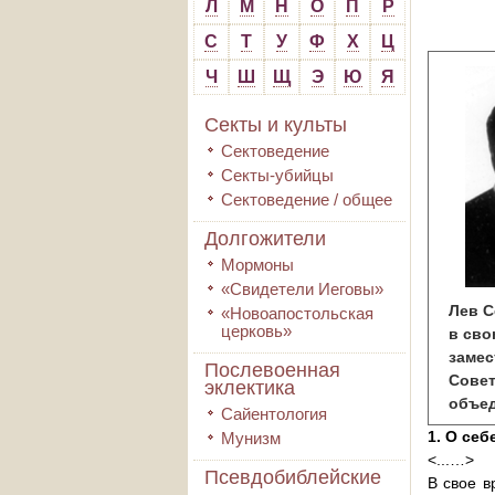
Л
М
Н
О
П
Р
С
Т
У
Ф
Х
Ц
Ч
Ш
Щ
Э
Ю
Я
Секты и культы
Сектоведение
Секты-убийцы
Сектоведение / общее
Долгожители
Мормоны
«Свидетели Иеговы»
Лев 
«Новоапостольская
церковь»
в св
замес
Послевоенная
Сове
эклектика
объед
Сайентология
1. О себ
Мунизм
<...…>
Псевдобиблейские
В свое в