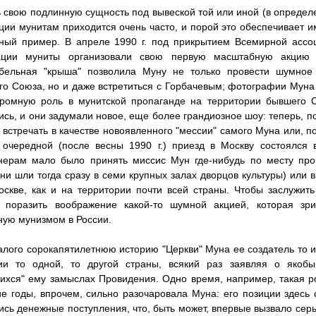
 свою подлинную сущность под вывеской той или иной (в опреде
ции мунитам приходится очень часто, и порой это обеспечивает 
ный пример. В апреле 1990 г. под прикрытием Всемирной ассо
ции муниты организовали свою первую масштабную акцию 
абельная "крыша" позволила Муну не только провести шумное
го Союза, но и даже встретиться с Горбачевым; фотографии Муна
громную роль в мунитской пропаганде на территории бывшего С
ись, и они задумали новое, еще более грандиозное шоу: теперь, п
 встречать в качестве новоявленного "мессии" самого Муна или, п
 очередной (после весны 1990 г.) приезд в Москву состоялся 
нерам мало было принять миссис Мун где-нибудь по месту пров
ни шли тогда сразу в семи крупных залах дворцов культуры) или 
скве, как и на территории почти всей страны. Чтобы заслужить
ь поразить воображение какой-то шумной акцией, которая зр
ную мунизмом в России.
алого сорокапятилетнюю историю "Церкви" Муна ее создатель то 
ии то одной, то другой страны, всякий раз заявляя о якоб
ихся" ему замыслах Провидения. Одно время, например, такая р
е годы, впрочем, сильно разочаровала Муна: его позиции здесь 
ись денежные поступления, что, быть может, впервые вызвало сер