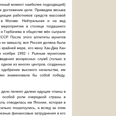
ленный момент наиболее подходящей)
им достижение цели. Приведем весьма
циации работников средств массовой
в Москве. Нейтральная и на вид
 мероприятие в столице тогдашнего
 и Горбачева в обществе жён сыграли
ССР. После этого аппетиты мунитов
о их замыслу, вся Россия должна была
о крайней мере, его жену Хак-Джа Хан
в ноябре 1992 г. Рьяным мунитским
едения воскресных служб (только в
в одном из многих центров, созданных
 одобрение высокого начальства, им
имо знаменовала бы собой победу,
и дело лелеял далеко идущие планы в
ы особой роли очередной страны в
оль отводилась им Японии, которая в
сильно пошатнулись, а вслед за этим
ьезные финансовые затруднения в его