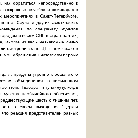
, как обратиться непосредственно к
 воскресных службах и семинарах в
 мероприятиях в Санкт-Петербурге,
апеште, Сеуле и других экзотических
елевидения по спецзаказу мунитов
городам и весям СНГ и стран Балтии,
е, многие из вас - незнакомые лично
ли смотрели их по ЦТ, в том числе в
ли мои обращения к читателям первых
когда я, придя внутренне к решению о
ижения объединения" в письменном
об этом. Наоборот, в ту минуту, когда
 чувства необычайного облегчения,
предшествующие шесть с лишним лет.
ность о своем выходе из "Церкви
, что реакция представителей разных
.