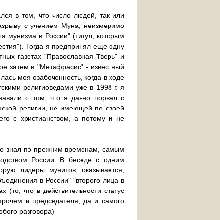
лся в том, что число людей, так или
азрыву с учением Муна, неизмеримо
га мунизма в России" (титул, которым
естия"). Тогда я предпринял еще одну
стных газетах "Православная Тверь" и
ое затем в "Метафрасис" - известный
ась моя озабоченность, когда в ходе
тскими религиоведами уже в 1998 г. я
навали о том, что я давно порвал с
нской религии, не имеющей по своей
его с христианством, а потому и не
чно знал по прежним временам, самым
одством России. В беседе с одним
орую лидеры мунитов, оказывается,
ъединения в России" "второго лица в
 (то, что в действительности статус
прочем и председателя, да и самого
обого разговора).