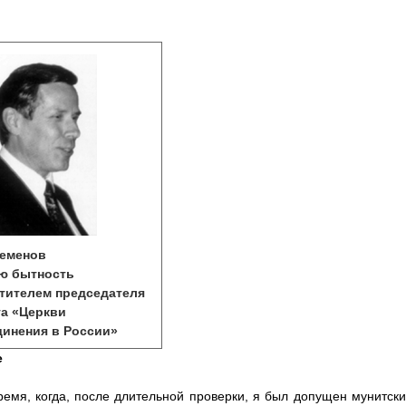
Семенов
ою
бытность
тителем председателя
та
«Церкви
инения в России»
е
ремя, когда, после длительной проверки, я был допущен мунитск