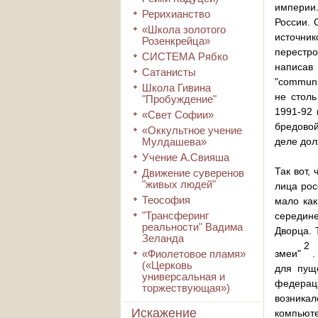
империи.
Рерихианство
России. 
«Школа золотого
источник
Розенкрейца»
перестро
СИСТЕМА Рябко
написав 
Сатанисты
"communi
Школа Гивина
не столь
"Пробуждение"
1991-92 
«Свет Софии»
бредовой
«Оккультное учение
Мулдашева»
деле дол
Учение А.Свияша
Так вот,
Движение суверенов
"живых людей"
лица рос
Теософия
мало как
"Трансферинг
середине
реальности" Вадима
Дворца. 
Зеланда
2
«Фиолетовое пламя»
змеи"
.
(«Церковь
для пущ
универсальная и
федерац
торжествующая»)
возника
Искажение
компьюте