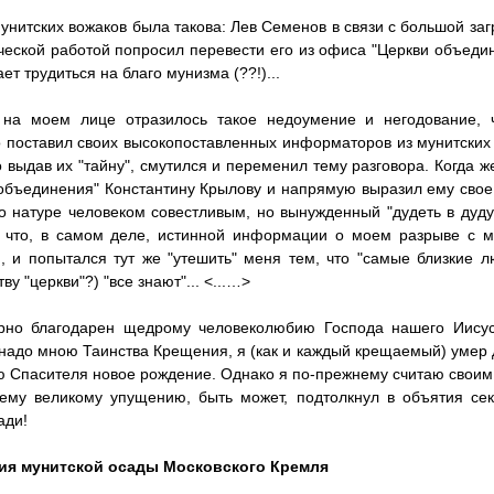
унитских вожаков была такова: Лев Семенов в связи с большой за
ческой работой попросил перевести его из офиса "Церкви объедин
ет трудиться на благо мунизма (??!)...
 на моем лице отразилось такое недоумение и негодование, ч
 поставил своих высокопоставленных информаторов из мунитских 
 выдав их "тайну", смутился и переменил тему разговора. Когда 
объединения" Константину Крылову и напрямую выразил ему свое
о натуре человеком совестливым, но вынужденный "дудеть в дуду"
, что, в самом деле, истинной информации о моем разрыве с м
, и попытался тут же "утешить" меня тем, что "самые близкие 
ву "церкви"?) "все знают"... <...…>
рно благодарен щедрому человеколюбию Господа нашего Иисус
надо мною Таинства Крещения, я (как и каждый крещаемый) умер 
 Спасителя новое рождение. Однако я по-прежнему считаю своим с
ему великому упущению, быть может, подтолкнул в объятия сек
ади!
рия мунитской осады Московского Кремля