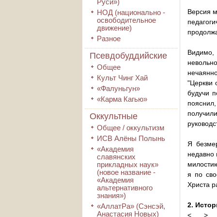
Руси»)
Версия м
НОД (национально -
освободительное
педагоги
движение)
продолжа
Разное
Видимо,
Псевдобуддийские
невольно
Общее
нечаянно
Культ Чинг Хай
"Церкви 
«Фалуньгун»
будучи п
«Карма Кагью»
пояснил
получили
Оккультные
руководст
Общее / оккультизм
ИСВ Алёны Полынь
Я безме
«Академия
недавно 
славянских
прикладных наук»
милостию
(новое название -
я по сво
«Академия
Христа р
альтернативного
знания»)
2. Исто
«АллатРа» (Сэнсэй,
Анастасия Новых)
<...…>