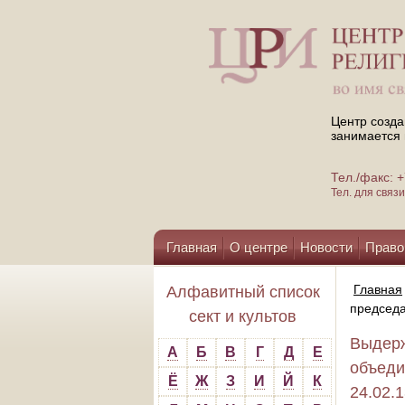
Центр созда
занимается 
Тел./факс:
Тел. для свя
Главная
О центре
Новости
Право
Помощь центру
Главная
Алфавитный список
председа
сект и культов
Выдерж
А
Б
В
Г
Д
Е
объеди
Ё
Ж
З
И
Й
К
24.02.