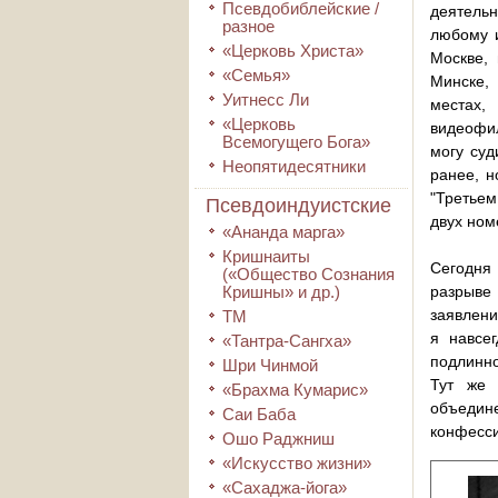
Псевдобиблейские /
деятельн
разное
любому 
«Церковь Христа»
Москве,
«Семья»
Минске, 
Уитнесс Ли
местах,
«Церковь
видеофил
Всемогущего Бога»
могу суд
Неопятидесятники
ранее, н
"Третьем
Псевдоиндуистские
двух ном
«Ананда марга»
Кришнаиты
Сегодня 
(«Общество Сознания
Кришны» и др.)
разрыве
заявлени
ТМ
я навсе
«Тантра-Сангха»
подлинно
Шри Чинмой
Тут же 
«Брахма Кумарис»
объедине
Саи Баба
конфесси
Ошо Раджниш
«Искусство жизни»
«Сахаджа-йога»