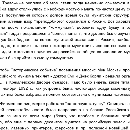
 Тревожные реплики об этом стали тогда нечаянно срываться и 
Они вдруг столкнулись с необходимостью начать по-настоящему с
ов поступления которых долгое время были мунитские структу
йки алчный взор "преподобного" обратился к России. Вот характ
на доске по-английски "коммунизм", добавить одну букву и р
sm" тогда превращался в "come, munism", что должно было звучать 
 уж безобидная: на волне мунитской экспансии в России, наибо
годах, в горячих головах некоторых мунитских лидеров всерьез
 идеи тотального подчинения российского общества идеологии мун
жен был прийти на смену коммунизму.
 чтобы "историческое событие" посещения миссис Мун Москвы пр
сийского мунизма тех лет - доктор Сук и Джек Корли - решили орг
… в Кремлевском Дворце съездов. Надо было видеть, какие тита
 ноября 1992 г., как устроена была настоящая осада коменда
Тактика была избрана в полном соответствии с мунитским истолко
 Фирменное лицемерие работало "на полную катушку". Официальн
ей респектабельности было направлено на бланке Российског
ии за мир во всем мире (благо, что проблем с бланками это
ло, ибо еще с первым десантом мунитов на российскую землю 
ров, лазерных принтеров, ксероксов и пр. полезной новейшей 