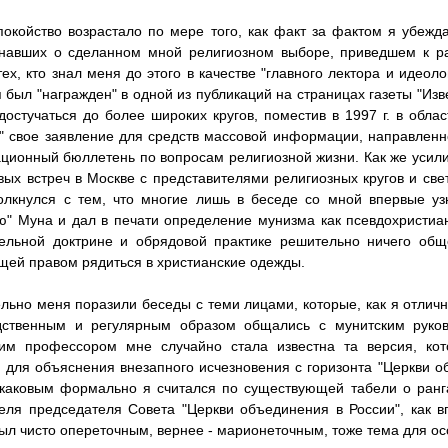
окойство возрастало по мере того, как факт за фактом я убежда
знавших о сделанном мной религиозном выборе, приведшем к р
ех, кто знал меня до этого в качестве "главного лектора и идеоло
я был "награжден" в одной из публикаций на страницах газеты "Изв
достучаться до более широких кругов, поместив в 1997 г. в обла
" свое заявление для средств массовой информации, направленн
ионный бюллетень по вопросам религиозной жизни. Как же усилил
вых встреч в Москве с представителями религиозных кругов и све
олкнулся с тем, что многие лишь в беседе со мной впервые уз
ю" Муна и дал в печати определение мунизма как псевдохристиа
ельной доктрине и обрядовой практике решительно ничего общ
ей правом рядиться в христианские одежды.
льно меня поразили беседы с теми лицами, которые, как я отли
дственным и регулярным образом общались с мунитским руков
ким профессором мне случайно стала известна та версия, кот
 для объяснения внезапного исчезновения с горизонта "Церкви об
 каковым формально я считался по существующей табели о рангах
еля председателя Совета "Церкви объединения в России", как в
ыл чисто опереточным, вернее - марионеточным, тоже тема для ос