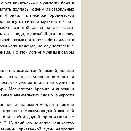
с уст влиятельных мунитских бонз в
читать доллары, одним из стабильных
ры Японии. На пике же горбачевской
ерная шутка видных мунитов тех лет:
азбить запятой слово на две части:
как "приди, мунизм". Шутка, к слову,
льший размах которой обозначился в
 возникала надежда на осуществление
изма. По этой логике мунизм в самом
ошло с максимальной помпой, первые
анизовать ее выступление ни много ни
нические усилия прилагали муниты в
туры Московского Кремля и дирекции
ванием евангельских слов о "мудрости
ое письмо на имя коменданта Кремля
о отделения Международной женской
й или любой другой организации не
из США прибыло немалое количество
техники, призванной сутки напролет