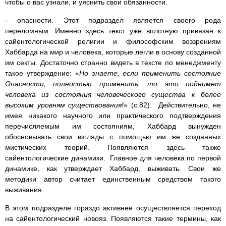
чтобы о вас узнали, и уяснить свои обязанности.
- опасности. Этот подраздел является своего рода
переломным. Именно здесь текст уже вплотную привязан к
сайентологической религии и философским воззрениям
Хаббарда на мир и человека, которые легли в основу созданной
им секты. Достаточно странно видеть в тексте по менеджменту
такое утверждение: «
Но знаете, если применить состояние
Опасности, пол­ностью применить, то это поднимет
человека из состояния человеческого существа к более
высоким уровням сущест­вования!
» (с.82). Действительно, не
имея никакого научного или практического подтверждения
перечисляемым им состояниям, Хаббард вынужден
обосновывать свои взгляды с помощью им же созданных
мистических теорий. Появляются здесь также
сайентологические динамики. Главное для человека по первой
динамике, как утверждает Хаббард, выживать. Свои же
методики автор считает единственным средством такого
выживания.
В этом подразделе гораздо активнее осуществляется переход
на сайентологический новояз. Появляются такие термины, как