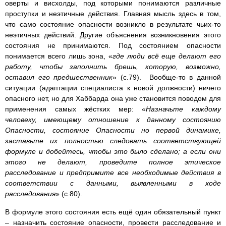
оверты и висхолды, под которыми понимаются различные
проступки и неэтичные действия. Главная мысль здесь в том,
что само состояние опасности возникло в результате чьих-то
неэтичных действий. Другие объяснения возникновения этого
состояния не принимаются. Под состоянием опасности
понимается всего лишь зона, «
где люди всё еще делают его
работу, чтобы заполнить брешь, которую, возможно,
оставил его предшественник
» (с.79). Вообще-то в данной
ситуации (адаптации специалиста к новой должности) ничего
опасного нет, но для Хаббарда она уже становится поводом для
применения самых жёстких мер: «
Назначьте каждому
человеку, имеющему отношение к данному состоянию
Опасности, состояние Опасности но первой динамике,
заставьте их полностью следовать соответствующей
формуле и добейтесь, чтобы это было сделано; а если они
этого не делают, проведите полное этическое
расследование и предпримите все необходи­мые действия в
соответствии с данными, выявленными в ходе
расследования
» (с.80).
В формуле этого состояния есть ещё один обязательный пункт
– назначить состояние опасности, провести расследование и