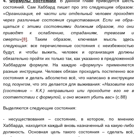
4.
Формулы состояний
. В данной главе приводится шесть
состояний. Сам Хаббард пишет про это следующим образом:
«
Организация, её части или отдельный человек проходят
через различные состояния существования. Если не обра­
щаться с этими состояниями должным образом, то они
приводят к ослаблению, страданиям, тревогам и
смерти
»
[8]
. Таким образом, ключевая мысль здесь
следующая: все перечисленные состояния с неизбежностью
будут, и чтобы выжить, человек и организация должны
обязательно пройти их только так, как указанно в предложенной
Хаббардом формуле. На каждую «формулу» применяются
разные инструкции. Человек обязан проходить постепенно все
состояния и делать абсолютно всё, что написано в инструкции
под лозунгом, что это делается для выживания: «
Назовите его
(состояние – К.К.) неправильно или проходите его не в
соответствии с формулой, и оно может убить вас
» (с.88)
Выделяются следующие состояния:
- несуществования – состояние, в котором, по мнению
Хаббарда, находится каждый вновь назначенный на какую-либо
должность. Основная цель такого состояния – сделать всё,