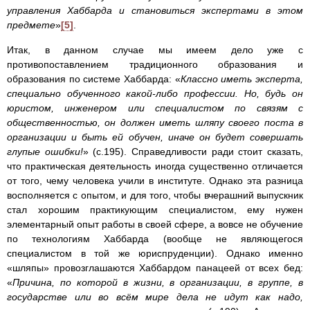
управления Хаббарда и становиться экспертами в этом
предмете
»
[5]
.
Итак, в данном случае мы имеем дело уже с
противопоставлением традиционного образования и
образования по системе Хаббарда: «
Классно иметь эксперта,
специально обученного какой-либо профессии. Но, будь он
юристом, инженером или специалистом по связям с
общественностью, он должен иметь шляпу своего поста в
организации и быть ей обучен, иначе он будет совершать
глупые ошибки!
» (с.195). Справедливости ради стоит сказать,
что практическая деятельность иногда существенно отличается
от того, чему человека учили в институте. Однако эта разница
восполняется с опытом, и для того, чтобы вчерашний выпускник
стал хорошим практикующим специалистом, ему нужен
элементарный опыт работы в своей сфере, а вовсе не обучение
по технологиям Хаббарда (вообще не являющегося
специалистом в той же юриспруденции). Однако именно
«шляпы» провозглашаются Хаббардом панацеей от всех бед:
«
Причина, по которой в жизни, в организации, в группе, в
государстве или во всём мире дела не идут как надо,