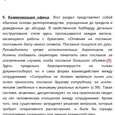
5.
Коммуникация офиса
. Этот раздел представляет собой
обычные основы делопроизводства, упрощенные до предела и
доведённые до абсурда. В свойственном Хаббарду детально
инструктивном стиле здесь прописывается каждая мелочь,
касающаяся работы с бумагами: «
Отвечая на послание,
поставьте дату своего ответа. Посла­ния пишутся от руки.
Руководители, кроме исполнительных директоров, не
должны отдавать секретарю печатать свои послания, за
исключением случаев, когда послание боль­шого объёма
»
[9]
.
Здесь предельно бюрократизируется не только
документооборот, но и сама форма взаимодействия между
сотрудниками: «
Сотрудник не должен являться лично или
лично приносить послание другому сотруднику, за исклю­
чением сведённых к минимуму реальных встреч
» (с.99). Такая
система, возможно, дисциплинирует, но она практически сводит
на нет человеческие отношения между сотрудниками. Кроме
того, она существенно затрудняет решение вопросов, которые
требуют оперативного рассмотрения, и были бы гораздо
продуктивнее разрешены при личном взаимодействии.