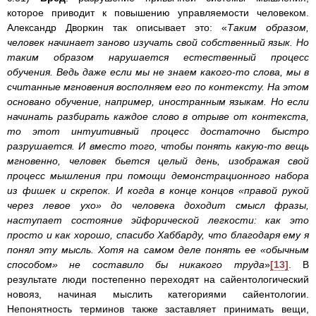
которое приводит к повышению управляемости человеком.
Александр Дворкин так описывает это: «
Таким образом,
человек начинает заново изучать свой собственный язык. Но
таким образом нарушается естественный процесс
обучения. Ведь даже если мы не знаем какого-то слова, мы в
считанные мгновения восполняем его по контексту. На этом
основано обучение, например, иностранным языкам. Но если
начинать разбирать каждое слово в отрыве от контекста,
то этот интуитивный процесс достаточно быстро
разрушается. И вместо того, чтобы понять какую-то вещь
мгновенно, человек бьется целый день, изображая свой
процесс мышления при помощи демонстрационного набора
из фишек и скрепок. И когда в конце концов «правой рукой
через левое ухо» до человека доходит смысл фразы,
наступает состояние эйфорической легкости: как это
просто и как хорошо, спасибо Хаббарду, что благодаря ему я
понял эту мысль. Хотя на самом деле понять ее «обычным
способом» не составило бы никакого труда
»
[13]
. В
результате люди постепенно переходят на сайентологический
новояз, начиная мыслить категориями сайентологии.
Непонятность терминов также заставляет принимать вещи,