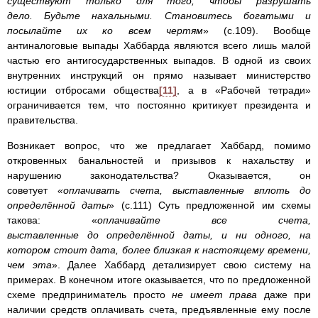
существуют только для того, чтобы разрушать
дело. Будьте нахальными. Становитесь богатыми и
посылайте их ко всем чертям
» (с.109). Вообще
антиналоговые выпады Хаббарда являются всего лишь малой
частью его антигосударственных выпадов. В одной из своих
внутренних инструкций он прямо называет министерство
юстиции отбросами общества
[11]
, а в «Рабочей тетради»
ограничивается тем, что постоянно критикует президента и
правительства.
Возникает вопрос, что же предлагает Хаббард, помимо
откровенных банальностей и призывов к нахальству и
нарушению законодательства? Оказывается, он
советует
«оплачивать счета, вы­
ставленные вплоть до
определённой даты
» (с.111) Суть предложенной им схемы
такова: «
оплачивайте все счета,
выставленные до определённой даты, и ни одного, на
котором стоит дата, более близкая к настоящему времени,
чем эта
». Далее Хаббард детализирует свою систему на
примерах. В конечном итоге оказывается, что по предложенной
схеме предприниматель просто
не имеет права
даже при
наличии средств оплачивать счета, предъявленные ему после