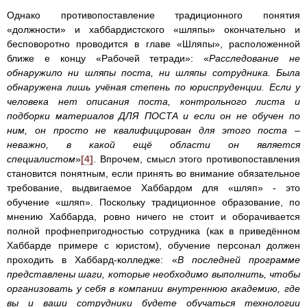
Однако противопоставление традиционного понятия
«должности» и хаббардистского «шляпы» окончательно и
бесповоротно проводится в главе «Шляпы», расположенной
ближе е концу «Рабочей тетради»: «
Расследование не
обнаружило ни шляпы поста, ни шляпы сотрудника. Была
обнаружена лишь учёная степень по юриспруденции. Если у
человека нет описания поста, контрольного листа и
подборки материалов ДЛЯ ПОСТА и если он не обучен по
ним, он просто не квалифицирован для этого поста –
неважно, в какой ещё области он является
специалистом
»
[4]
. Впрочем, смысл этого противопоставления
становится понятным, если принять во внимание обязательное
требование, выдвигаемое Хаббардом для «шляп» - это
обучение «шляп». Поскольку традиционное образование, по
мнению Хаббарда, ровно ничего не стоит и оборачивается
полной профнепригодностью сотрудника (как в приведённом
Хаббарде примере с юристом), обучение персонал должен
проходить в Хаббард-колледже: «
В последней программе
представлены шаги, которые необходимо выполнить, чтобы
организовать у себя в компании внутреннюю академию, где
вы и ваши сотрудники будете обучаться технологии