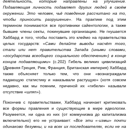
деятельность, которые направлены на улучшение.
Подавляющая личность подавляет других людей в своём
окружении. Это человек, чьё поведение рассчитано на то,
чтобы приносить разрушение
». На практике под этим
термином понимаются все противники сайентологии, а также
бывшие члены секты, покинувшие организацию. Не гнушается
Хаббард и того, чтобы поставить это клеймо на правительства
целых государств: «
Сами делайте выводы насчёт того,
стали или нет правительства Запада (иными словами,
«государства всеобщего социального обеспечения») в конце
концов подавляющими
» (с.202) Гибель великих цивилизаций
(Древняя Греция, Рим, Франция, Британская империя) Хаббард
также объясняет только тем, что они «вознаграждали
падающую статистику и наказывали растущую» (хотя совсем
недавно, как мы помним, причиной их «гибели» называли
отсутствие «шляп»).
Покончив с правительствами, Хаббард начинает критиковать
все формы правления и существующие в мире идеологии.
Разумеется, ни одна из них (от коммунизма до капитализма
включительно) его не устраивает: «
Все эти «-измы» почти
одинаково безумны, и на всех их последователях, если не на