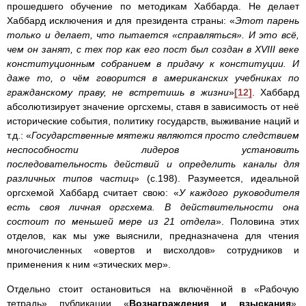
прошедшего обучение по методикам Хаббарда. Не делает
Хаббард исключения и для президента страны: «
Этот парень
только и делает, что пытается «справляться». И это всё,
чем он занят, с тех пор как его пост был создан в
XVIII веке
конституционным собранием в придачу к кон­ституции. И
даже то, о чём говорится в американских учебниках по
гражданскому праву, не встретишь в жизни
»
[12]
. Хаббард
абсолютизирует значение оргсхемы, ставя в зависимость от неё
исторические события, политику государств, выживание наций и
т.д.: «
Государственные мятежи являются просто следствием
неспособности лидеров установить
последовательность действий и определить каналы для
различных типов частиц
» (с.198). Разумеется, идеальной
оргсхемой Хаббард считает свою: «
У каждого руководителя
есть своя личная оргсхема. В действительности она
состоит по меньшей мере из 21 отдела
». Половина этих
отделов, как мы уже выяснили, предназначена для чтения
многочисленных «овертов и висхолдов» сотрудников и
применения к ним «этических мер».
Отдельно стоит остановиться на включённой в «Рабочую
тетрадь» публикации «
Вознаграждения и взыскания
».