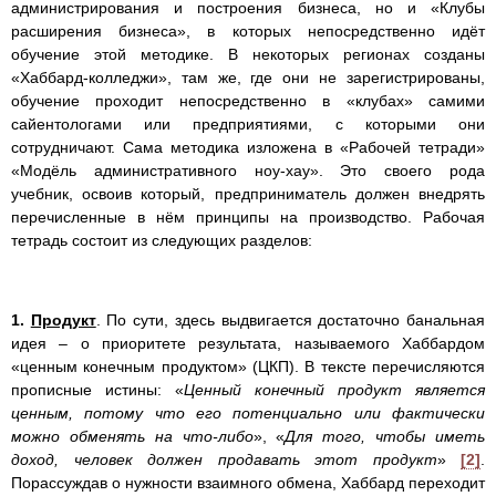
администрирования и построения бизнеса, но и «Клубы
расширения бизнеса», в которых непосредственно идёт
обучение этой методике. В некоторых регионах созданы
«Хаббард-колледжи», там же, где они не зарегистрированы,
обучение проходит непосредственно в «клубах» самими
сайентологами или предприятиями, с которыми они
сотрудничают. Сама методика изложена в «Рабочей тетради»
«Модёль административного ноу-хау». Это своего рода
учебник, освоив который, предприниматель должен внедрять
перечисленные в нём принципы на производство. Рабочая
тетрадь состоит из следующих разделов:
1.
Продукт
. По сути, здесь выдвигается достаточно банальная
идея – о приоритете результата, называемого Хаббардом
«ценным конечным продуктом» (ЦКП). В тексте перечисляются
прописные истины: «
Ценный конечный продукт является
ценным, потому что его потенциально или фактически
можно обменять на что-либо
», «
Для того, чтобы иметь
доход, человек должен продавать этот продукт
»
[2]
.
Порассуждав о нужности взаимного обмена, Хаббард переходит