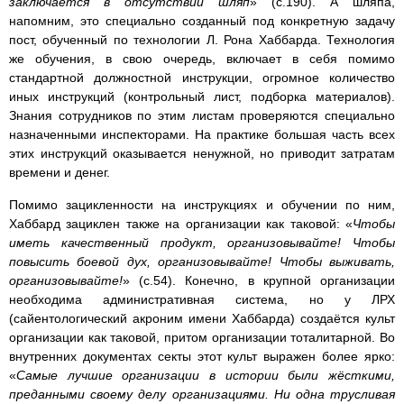
заключается в отсутствии шляп
» (с.190). А шляпа,
напомним, это специально созданный под конкретную задачу
пост, обученный по технологии Л. Рона Хаббарда. Технология
же обучения, в свою очередь, включает в себя помимо
стандартной должностной инструкции, огромное количество
иных инструкций (контрольный лист, подборка материалов).
Знания сотрудников по этим листам проверяются специально
назначенными инспекторами. На практике большая часть всех
этих инструкций оказывается ненужной, но приводит затратам
времени и денег.
Помимо зацикленности на инструкциях и обучении по ним,
Хаббард зациклен также на организации как таковой: «
Чтобы
иметь качественный продукт, организовывайте! Чтобы
повысить боевой дух, организовывайте! Чтобы выживать,
организовывайте!
» (с.54). Конечно, в крупной организации
необходима административная система, но у ЛРХ
(сайентологический акроним имени Хаббарда) создаётся культ
организации как таковой, притом организации тоталитарной. Во
внутренних документах секты этот культ выражен более ярко:
«
Самые лучшие организации в истории были жёсткими,
преданными своему делу организациями. Ни одна трусливая