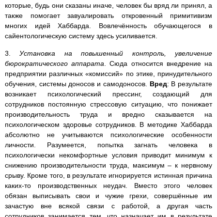
которые, будь они сказаны иначе, человек бы вряд ли принял, а
также помогает завуалировать откровенный примитивизм
многих идей Хаббарда. Вовлечённость обучающегося в
сайентологическую систему здесь усиливается.
3.
Установка на повышенный контроль, увеличение
бюрократического аппарата
. Сюда относится внедрение на
предприятии различных «комиссий» по этике, принудительного
обучения, системы доносов и самодоносов.
Вред
: В результате
возникает психологический прессинг, создающий для
сотрудников постоянную стрессовую ситуацию, что понижает
производительность труда и вредно сказывается на
психологическом здоровье сотрудников. В методике Хаббарда
абсолютно не учитываются психологические особенности
личности. Разумеется, попытка загнать человека в
психологически некомфортные условия приводит минимум к
снижению производительности труда, максимум – к нервному
срыву. Кроме того, в результате игнорируется истинная причина
каких-то производственных неудач. Вместо этого человек
обязан выписывать свои и чужие грехи, совершённые им
зачастую вне всякой связи с работой, а другая часть
сотрудников занимается тем, что назначает им в результате