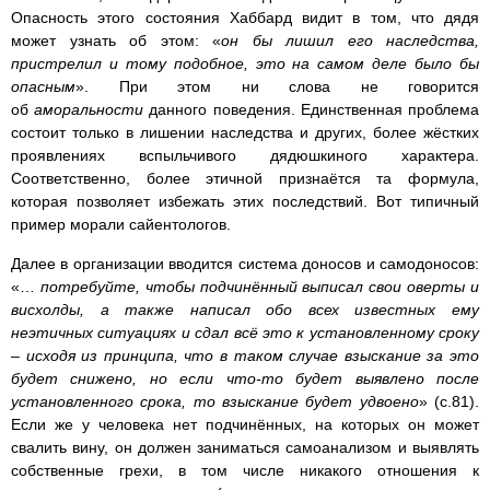
Опасность этого состояния Хаббард видит в том, что дядя
может узнать об этом: «
он бы лишил его наследства,
пристрелил и тому подобное, это на самом деле было бы
опасным
». При этом ни слова не говорится
об
аморальности
данного поведения. Единственная проблема
состоит только в лишении наследства и других, более жёстких
проявлениях вспыльчивого дядюшкиного характера.
Соответственно, более этичной признаётся та формула,
которая позволяет избежать этих последствий. Вот типичный
пример морали сайентологов.
Далее в организации вводится система доносов и самодоносов:
«…
потребуйте, чтобы подчинённый выписал свои оверты и
висхолды, а также написал обо всех известных ему
неэтичных ситуациях и сдал всё это к установленному сроку
– исходя из принципа, что в таком случае взыскание за это
будет снижено, но если что-то будет выявлено после
установленного срока, то взыскание будет удвоено
» (с.81).
Если же у человека нет подчинённых, на которых он может
свалить вину, он должен заниматься самоанализом и выявлять
собственные грехи, в том числе никакого отношения к