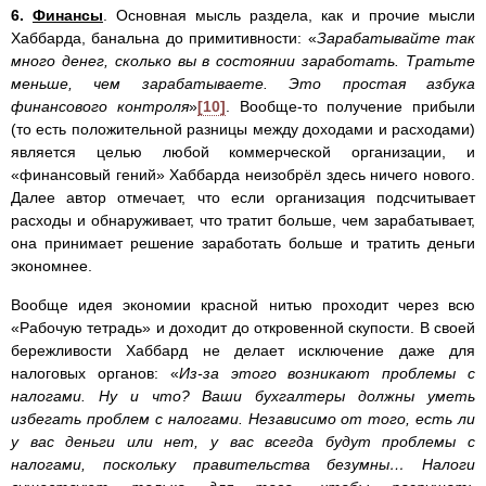
6.
Финансы
. Основная мысль раздела, как и прочие мысли
Хаббарда, банальна до примитивности: «
Зарабатывайте так
много денег, сколько вы в состоянии заработать. Тратьте
меньше, чем зарабатываете. Это про­стая азбука
финансового контроля
»
[10]
. Вообще-то получение прибыли
(то есть положительной разницы между доходами и расходами)
является целью любой коммерческой организации, и
«финансовый гений» Хаббарда неизобрёл здесь ничего нового.
Далее автор отмечает, что если организация подсчитывает
расходы и обнаруживает, что тратит больше, чем зарабатывает,
она принимает решение заработать больше и тратить деньги
экономнее.
Вообще идея экономии красной нитью проходит через всю
«Рабочую тетрадь» и доходит до откровенной скупости. В своей
бережливости Хаббард не делает исключение даже для
налоговых органов: «
Из-за этого возникают проблемы с
налогами. Ну и что? Ваши бухгалтеры должны уметь
избегать проблем с нало­гами. Независимо от того, есть ли
у вас деньги или нет, у вас всегда будут проблемы с
налогами, поскольку прави­тельства безумны… Налоги