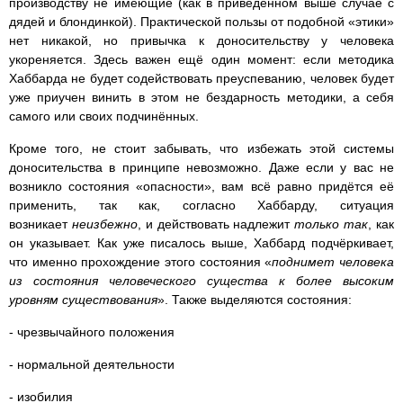
производству не имеющие (как в приведенном выше случае с
дядей и блондинкой). Практической пользы от подобной «этики»
нет никакой, но привычка к доносительству у человека
укореняется. Здесь важен ещё один момент: если методика
Хаббарда не будет содействовать преуспеванию, человек будет
уже приучен винить в этом не бездарность методики, а себя
самого или своих подчинённых.
Кроме того, не стоит забывать, что избежать этой системы
доносительства в принципе невозможно. Даже если у вас не
возникло состояния «опасности», вам всё равно придётся её
применить, так как, согласно Хаббарду, ситуация
возникает
неизбежно
, и действовать надлежит
только так
, как
он указывает. Как уже писалось выше, Хаббард подчёркивает,
что именно прохождение этого состояния «
поднимет человека
из состояния человеческого существа к более высоким
уровням сущест­вования
». Также выделяются состояния:
- чрезвычайного положения
- нормальной деятельности
- изобилия