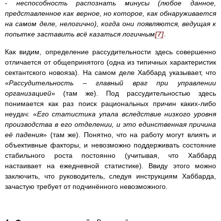
-
неспособность распознать минусы (любое данное,
представленное как верное, но которое, как обнаруживается
на самом деле, нелогично), когда они появляются, ведущая к
попытке заставить всё казаться логичным
[7]
.
Как видим, определение рассудительности здесь совершенно
отличается от общепринятого (одна из типичных характеристик
сектантского новояза). На самом деле Хаббард указывает, что
«
Рассудительность – главный враг при управлении
организацией
» (там же). Под рассудительностью здесь
понимается как раз поиск рациональных причин каких-либо
неудач: «
Его статистика упала вследствие низкого уровня
производства в его отделении, и это единственная причина
её падения
» (там же). Понятно, что на работу могут влиять и
объективные факторы, и невозможно поддерживать состояние
стабильного роста постоянно (учитывая, что Хаббард
настаивает на ежедневной статистике). Ввиду этого можно
заключить, что руководитель, следуя инструкциям Хаббарда,
зачастую требует от подчинённого невозможного.