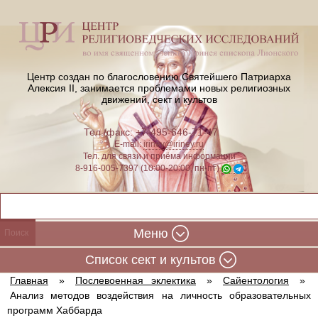
Центр создан по благословению Святейшего Патриарха
Алексия II,
занимается проблемами новых религиозных
движений, сект и культов
Тел./факс: +7-495-646-71-47
E-mail:
iriney@iriney.ru
Тел. для связи и приёма информации
8-916-005-7397 (10:00-20:00, пн-пт)
Меню
Cписок сект и культов
Главная
»
Послевоенная эклектика
»
Сайентология
»
Анализ методов воздействия на личность образовательных
программ Хаббарда