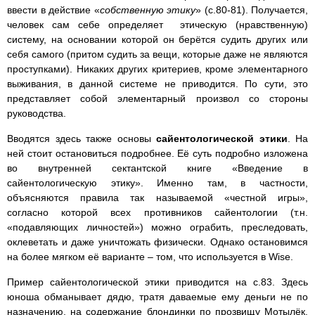
ввести в действие «
собственную этику
» (с.80-81). Получается,
человек сам себе определяет этическую (нравственную)
систему, на основании которой он берётся судить других или
себя самого (притом судить за вещи, которые даже не являются
проступками). Никаких других критериев, кроме элементарного
выживания, в данной системе не приводится. По сути, это
представляет собой элементарный произвол со стороны
руководства.
Вводятся здесь также основы
сайентологической этики
. На
ней стоит остановиться подробнее. Её суть подробно изложена
во внутренней сектантской книге «Введение в
сайентологическую этику». Именно там, в частности,
объясняются правила так называемой «честной игры»,
согласно которой всех противников сайентологии (т.н.
«подавляющих личностей») можно ограбить, преследовать,
оклеветать и даже уничтожать физически. Однако остановимся
на более мягком её варианте – том, что используется в Wise.
Пример сайентологической этики приводится на с.83. Здесь
юноша обманывает дядю, тратя даваемые ему деньги не по
назначению, на содержание блондинки по прозвищу Мотылёк.