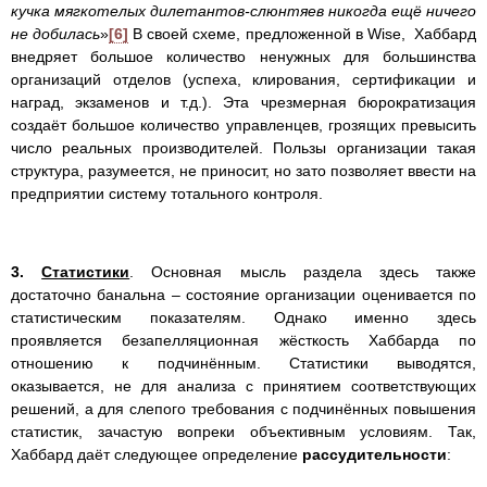
кучка мягкотелых дилетантов-слюнтяев никогда ещё ничего
не добилась
»
[6]
В своей схеме, предложенной в Wise, Хаббард
внедряет большое количество ненужных для большинства
организаций отделов (успеха, клирования, сертификации и
наград, экзаменов и т.д.). Эта чрезмерная бюрократизация
создаёт большое количество управленцев, грозящих превысить
число реальных производителей. Пользы организации такая
структура, разумеется, не приносит, но зато позволяет ввести на
предприятии систему тотального контроля.
3.
Статистики
. Основная мысль раздела здесь также
достаточно банальна – состояние организации оценивается по
статистическим показателям. Однако именно здесь
проявляется безапелляционная жёсткость Хаббарда по
отношению к подчинённым. Статистики выводятся,
оказывается, не для анализа с принятием соответствующих
решений, а для слепого требования с подчинённых повышения
статистик, зачастую вопреки объективным условиям. Так,
Хаббард даёт следующее определение
рассудительности
: