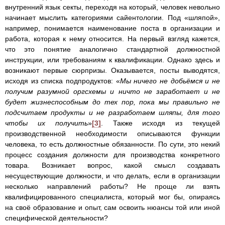
внутренний язык секты, переходя на который, человек невольно
начинает мыслить категориями сайентологии. Под «шляпой»,
например, понимается наименование поста в организации и
работа, которая к нему относится. На первый взгляд кажется,
что это понятие аналогично стандартной должностной
инструкции, или требованиям к квалификации. Однако здесь и
возникают первые сюрпризы. Оказывается, посты выводятся,
исходя из списка подпродуктов: «
Мы ничего не добьёмся и не
получим разумной оргсхемы и ничто не заработает и не
будет жизнеспособным до тех пор, пока мы правильно не
подсчитаем продукты и не разработаем шляпы, для того
чтобы их получить
»
[3]
. Также исходя из текущей
производственной необходимости описываются функции
человека, то есть должностные обязанности. По сути, это некий
процесс создания должности для производства конкретного
товара. Возникает вопрос, какой смысл создавать
несуществующие должности, и что делать, если в организации
несколько направлений работы? Не проще ли взять
квалифицированного специалиста, который мог бы, опираясь
на своё образование и опыт, сам освоить нюансы той или иной
специфической деятельности?