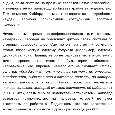
видим, сама система на практике является нежизнеспособной,
и внедрить её на производство бывает крайне затруднительно.
Тем не менее Хаббард призывает не вдаваться в подробности
неудач, априори приписывая сотрудникам злостные
намерения.
Ничем иным, кроме непрофессионализма или злостных
намерений, Хаббард не объясняет критику своей системы со
стороны профессионалов. Сам же он при этом ни во что не
ставит классическую систему бухучёта (например, системы
двойной записи). Правда, автор не отрицает, что его система с
точки зрения классической бухгалтерии абсолютно
неправильна, что, впрочем, немало его не смущает: «
Итак,
если вас убеждают в том, что наша система не отвечает
требованиям, выдвигая это в качестве причины, по которой
не надо работать и вести бухгалтерию, то назначь­те
такого человека, который сможет заставить её работать
»
(с.115). Итак, опять вину за недейственность системы Хаббард
возлагает исключительно на человека, который не смог
«заставить её работать». Подчеркнём, что это касается не
только финансов, но и любых других рекомендаций ЛРХ.