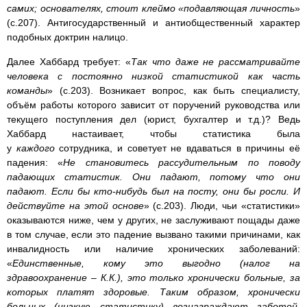
самих; основателях, стоит клеймо «подавляющая личность
»
(с.207). Антигосударственный и антиобщественный характер
подобных доктрин налицо.
Далее Хаббард требует: «
Так что даже не рассматривайте
человека с постоянно низкой статистикой как часть
команды
» (с.203). Возникает вопрос, как быть специалисту,
объём работы которого зависит от поручений руководства или
текущего поступления дел (юрист, бухгалтер и т.д.)? Ведь
Хаббард настаивает, чтобы статистика была
у
каждого
сотрудника, и советует не вдаваться в причины её
падения: «
Не становитесь рассудительным по поводу
падающих статистик. Они падают, потому что они
падают. Если бы кто-нибудь был на посту, они бы росли. И
действуйте на этой основе
» (с.203). Люди, чьи «статистики»
оказываются ниже, чем у других, не заслуживают пощады даже
в том случае, если это падение вызвано такими причинами, как
инвалидность или наличие хронических заболеваний:
«
Единственные, кому это выгодно (налог на
здравоохранение – К.К.), это только хро­нически больные, за
которых платят здоровые. Таким образом, хронически
больных (низкую статистику) возна­граждают заботой,