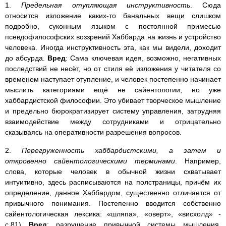
1.
Предельная отупляющая инструктивность
. Сюда
относится изложение каких-то банальных вещи слишком
подробно, суконным языком с постоянной примесью
псевдофилософских воззрений Хаббарда на жизнь и устройство
человека. Иногда инструктивность эта, как мы видели, доходит
до абсурда.
Вред
: Сама ключевая идея, возможно, негативных
последствий не несёт, но от стиля её изложения у читателя со
временем наступает отупление, и человек постепенно начинает
мыслить категориями ещё не сайентологии, но уже
хаббардистской философии. Это убивает творческое мышление
и предельно бюрократизирует систему управления, затрудняя
взаимодействие между сотрудниками и отрицательно
сказываясь на оперативности разрешения вопросов.
2.
Перегруженность хаббардистскими, а затем и
откровенно сайентологическими терминами
. Например,
слова, которые человек в обычной жизни схватывает
интуитивно, здесь расписываются на полстраницы, причём их
определение, данное Хаббардом, существенно отличается от
привычного понимания. Постепенно вводится собственно
сайентологическая лексика: «шляпа», «оверт», «висхолд» -
с.81)
Вред
: разрушение привычной системы мышления,