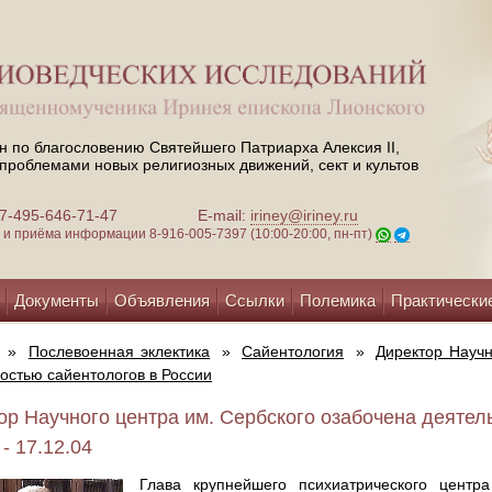
н по благословению Святейшего Патриарха Алексия II,
проблемами новых религиозных движений, сект и культов
 +7-495-646-71-47
E-mail:
iriney@iriney.ru
зи и приёма информации
8-916-005-7397 (10:00-20:00, пн-пт)
Документы
Объявления
Ссылки
Полемика
Практически
»
Послевоенная эклектика
»
Сайентология
»
Директор Научн
остью сайентологов в России
ор Научного центра им. Сербского озабочена деятел
- 17.12.04
Глава крупнейшего психиатрического центр