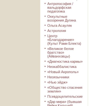
Антропософия /
вальдорфская
педагогика
Оккультные
воззрения Дугина
Ольга Асауляк
Астрология
Центр
«Благодарение»
(Культ Рами Блекта)
«Великое белое
братство»
(Айванховцы)
«Диагностика кармы»
Неокаббалистика
«Новый Акрополь»
Неоязычники
«Нью эйдж»
«Общество спасения
землян»
Псевдоцелительские
«Дар мира» (бывшая
Рейки Кадуцей)