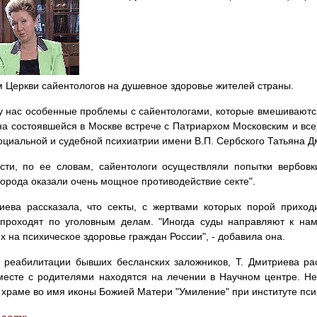
 Церкви сайентологов на душевное здоровье жителей страны.
у нас особенные проблемы с сайентологами, которые вмешиваются
на состоявшейся в Москве встрече с Патриархом Московским и все
оциальной и судебной психиатрии имени В.П. Сербского Татьяна Д
сти, по ее словам, сайентологи осуществляли попытки вербовк
города оказали очень мощное противодействие секте".
иева рассказала, что секты, с жертвами которых порой приход
проходят по уголовным делам. "Иногда суды направляют к нам
 на психическое здоровье граждан России", - добавила она.
 реабилитации бывших бесланских заложников, Т. Дмитриева рас
месте с родителями находятся на лечении в Научном центре. Н
храме во имя иконы Божией Матери "Умиление" при институте псих