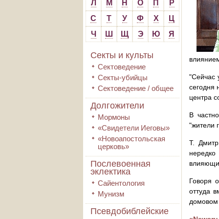
Л
М
Н
О
П
Р
С
Т
У
Ф
Х
Ц
Ч
Ш
Щ
Э
Ю
Я
Секты и культы
влиянием
Сектоведение
"Сейчас 
Секты-убийцы
сегодня 
Сектоведение / общее
центра с
Долгожители
В частно
Мормоны
"жители 
«Свидетели Иеговы»
«Новоапостольская
Т. Дмитр
церковь»
нередко 
Послевоенная
влияющих
эклектика
Говоря о
Сайентология
оттуда в
Мунизм
домовом 
Псевдобиблейские