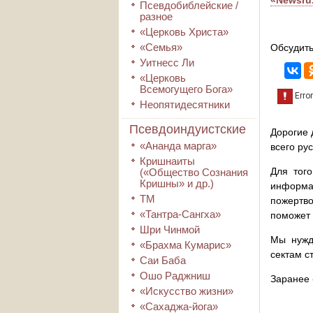
«Newsru
Псевдобиблейские /
разное
«Церковь Христа»
«Семья»
Обсудить
Уитнесс Ли
«Церковь
Всемогущего Бога»
Неопятидесятники
Псевдоиндуистские
Дорогие 
«Ананда марга»
всего ру
Кришнаиты
Для того
(«Общество Сознания
Кришны» и др.)
информа
ТМ
пожертво
«Тантра-Сангха»
поможет 
Шри Чинмой
Мы нужд
«Брахма Кумарис»
сектам с
Саи Баба
Ошо Раджниш
Заранее 
«Искусство жизни»
«Сахаджа-йога»