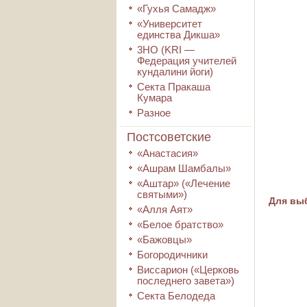
«Гухья Самадж»
«Университет
единства Дикша»
3HO (KRI ―
Федерация учителей
кундалини йоги)
Секта Пракаша
Кумара
Разное
Постсоветские
«Анастасия»
«Ашрам Шамбалы»
«Аштар» («Лечение
святыми»)
Для выб
«Алля Аят»
«Белое братство»
«Бажовцы»
Богородичники
Виссарион («Церковь
последнего завета»)
Секта Белодеда