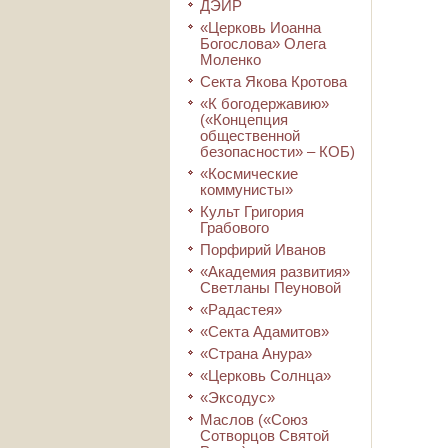
ДЭИР
«Церковь Иоанна
Богослова» Олега
Моленко
Секта Якова Кротова
«К богодержавию»
(«Концепция
общественной
безопасности» – КОБ)
«Космические
коммунисты»
Культ Григория
Грабового
Порфирий Иванов
«Академия развития»
Светланы Пеуновой
«Радастея»
«Секта Адамитов»
«Страна Анура»
«Церковь Солнца»
«Эксодус»
Маслов («Союз
Сотворцов Святой