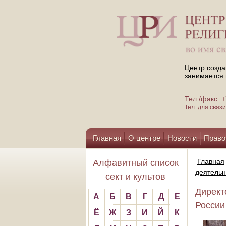
Центр созда
занимается 
Тел./факс:
Тел. для свя
Главная
О центре
Новости
Право
Помощь центру
Главная
Алфавитный список
деятельн
сект и культов
Директ
А
Б
В
Г
Д
Е
России 
Ё
Ж
З
И
Й
К