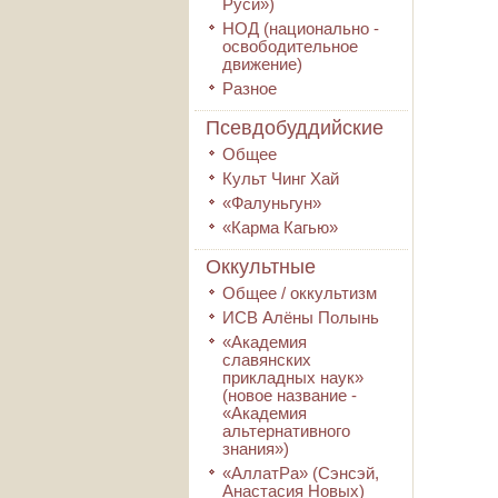
Руси»)
НОД (национально -
освободительное
движение)
Разное
Псевдобуддийские
Общее
Культ Чинг Хай
«Фалуньгун»
«Карма Кагью»
Оккультные
Общее / оккультизм
ИСВ Алёны Полынь
«Академия
славянских
прикладных наук»
(новое название -
«Академия
альтернативного
знания»)
«АллатРа» (Сэнсэй,
Анастасия Новых)