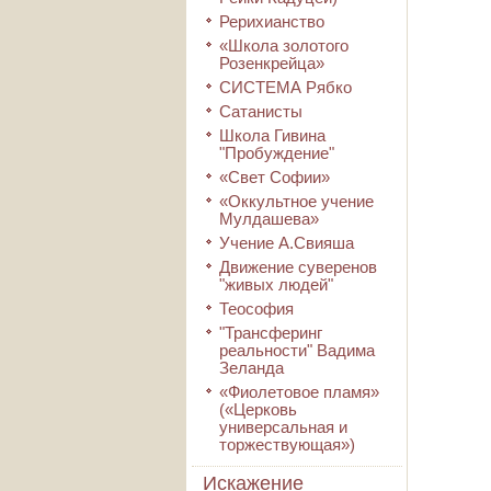
Рерихианство
«Школа золотого
Розенкрейца»
СИСТЕМА Рябко
Сатанисты
Школа Гивина
"Пробуждение"
«Свет Софии»
«Оккультное учение
Мулдашева»
Учение А.Свияша
Движение суверенов
"живых людей"
Теософия
"Трансферинг
реальности" Вадима
Зеланда
«Фиолетовое пламя»
(«Церковь
универсальная и
торжествующая»)
Искажение