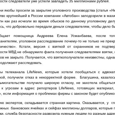
ости следователи уже успели завладеть 35 миллионами рублей.
ни якобы просили за закрытие уголовного производства (статья «Н
тво крупнейшей в России компании «Автобан» заподозрили в махи
лн как раз исчезли во время обысков по данному уголовному делу
сь, что добровольно передали деньги следователям, чтобы дело б
бщает помощница Андреева Елена Усманбаева, после тог
анителям, уголовное расследование почему-то не только не прекр
ичество». Кстати, версия с взяткой от охранников не подтв
ости МВД не обнаружило факта получения следователями взятки, 
ов не закрыто. Получается, что взяткополучатели неизвестны, одна
одолжают расследовать.
ры телеканала LifeNews, которые хотели пообщаться с адвок
ой, получили отказ в некорректной форме. Благушина, казалось
ымогательстве получило широкую огласку, не захотела общаться
 к угрозам в адрес репортеров LifeNews, готовящих материал,
, если информация о проблемах фирмы с законом будет опублико
ю экспертов, складывается странная картина. Оказывается, у г
жных банковских ячейках и сейфах миллионы долларов, которые по
ки, служба безопасности развозила нужным людям по разным адре