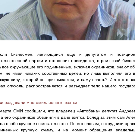
сли бизнесмен, являющийся еще и депутатом и позицион
тельственной партии и сторонник президента, строит свой бизнес
 а все окружающие его подчиненные, включая охранников, знают об
м, не имея никаких собственных целей, но лишь выполняя его в
скую силу, которой он прикрывается, и саму власть? И что это, к
вая опухоль, распространяется и разъедает тело нашего госуда
и раздавали многомиллионные взятки
марта СМИ сообщили, что владелец «Автобана» депутат Андрее
 а его охранников обвинили в даче взятки. Вслед за этим сам Ал
на особо крупное вымогательство. По его словам, сотрудники пра
чиненных крупную сумму, и на момент обращения владельц