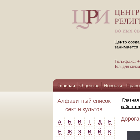
Центр созда
занимается 
Тел./факс:
Тел. для свя
Главная
О центре
Новости
Право
Помощь центру
Главная
Алфавитный список
сайенто
сект и культов
Дорога
А
Б
В
Г
Д
Е
Ё
Ж
З
И
Й
К