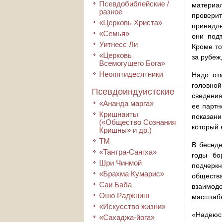
Псевдобиблейские /
материал
разное
проверит
«Церковь Христа»
принадле
«Семья»
они под
Уитнесс Ли
Кроме то
«Церковь
за рубеж
Всемогущего Бога»
Неопятидесятники
Надо отм
головной
Псевдоиндуистские
сведения
«Ананда марга»
ее партн
Кришнаиты
показани
(«Общество Сознания
который 
Кришны» и др.)
ТМ
В беседе
«Тантра-Сангха»
годы бо
Шри Чинмой
подчеркн
«Брахма Кумарис»
общества
Саи Баба
взаимод
Ошо Раджниш
масштабы
«Искусство жизни»
«Надеюсь
«Сахаджа-йога»