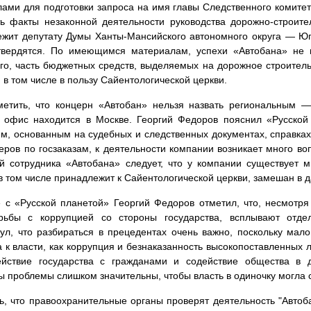
ами для подготовки запроса на имя главы Следственного комите
ь факты незаконной деятельности руководства дорожно-строите
жит депутату Думы Ханты-Мансийского автономного округа — Юг
твердятся. По имеющимся материалам, успехи «Автобана» не в
го, часть бюджетных средств, выделяемых на дорожное строител
, в том числе в пользу Сайентологической церкви.
етить, что концерн «Автобан» нельзя назвать региональным —
 офис находится в Москве. Георгий Федоров пояснил «Русской
м, основанным на судебных и следственных документах, справках
еров по госзаказам, к деятельности компании возникает много воп
й сотрудника «Автобана» следует, что у компании существует м
в том числе принадлежит к Сайентологической церкви, замешан в д
 с «Русской планетой» Георгий Федоров отметил, что, несмотря
рьбы с коррупцией со стороны государства, всплывают отде
ул, что разбираться в прецедентах очень важно, поскольку мал
 к власти, как коррупция и безнаказанность высокопоставленных 
ействие государства с гражданами и содействие общества в 
 проблемы слишком значительны, чтобы власть в одиночку могла с
, что правоохранительные органы проверят деятельность "Автоб