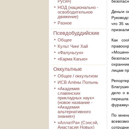
Руси»)
безопасн
НОД (национально -
Деньги о
освободительное
движение)
Руководс
Разное
что 35 м
признали
Псевдобуддийские
Общее
Как соо
Культ Чинг Хай
правоохр
«Мошенн
«Фалуньгун»
безопасн
«Карма Кагью»
охранник
Оккультные
лицам пр
Общее / оккультизм
Репорте
ИСВ Алёны Полынь
Благушин
«Академия
дело о в
славянских
прикладных наук»
перешла
(новое название -
фуражку»
«Академия
альтернативного
По мнени
знания»)
всевозмо
«АллатРа» (Сэнсэй,
Анастасия Новых)
сотрудни