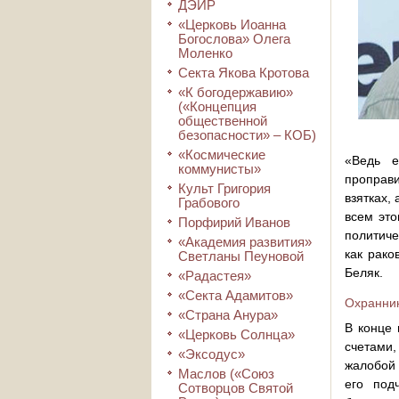
ДЭИР
«Церковь Иоанна
Богослова» Олега
Моленко
Секта Якова Кротова
«К богодержавию»
(«Концепция
общественной
безопасности» – КОБ)
«Космические
«Ведь е
коммунисты»
проправи
Культ Григория
взятках,
Грабового
всем это
Порфирий Иванов
политиче
«Академия развития»
как рако
Светланы Пеуновой
Беляк.
«Радастея»
«Секта Адамитов»
Охранник
«Страна Анура»
В конце 
«Церковь Солнца»
счетами,
«Эксодус»
жалобой 
Маслов («Союз
его под
Сотворцов Святой