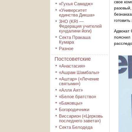
свое ком
«Гухья Самадж»
разовый,
«Университет
безнаказ
единства Дикша»
готовить
3HO (KRI ―
Федерация учителей
кундалини йоги)
Адвокат
Секта Пракаша
пояснил
Кумара
расследо
Разное
Постсоветские
«Анастасия»
«Ашрам Шамбалы»
«Аштар» («Лечение
святыми»)
«Алля Аят»
«Белое братство»
«Бажовцы»
Богородичники
Виссарион («Церковь
последнего завета»)
Секта Белодеда