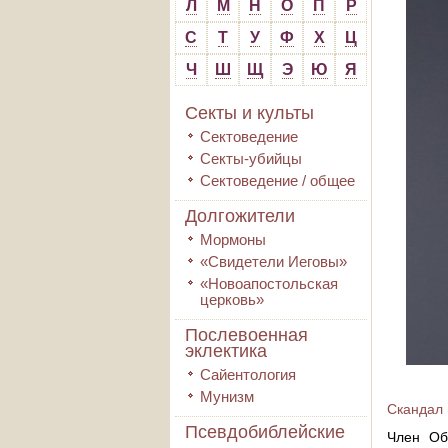
Л
М
Н
О
П
Р
С
Т
У
Ф
Х
Ц
Ч
Ш
Щ
Э
Ю
Я
Секты и культы
Сектоведение
Секты-убийцы
Сектоведение / общее
Долгожители
Мормоны
«Свидетели Иеговы»
«Новоапостольская
церковь»
Послевоенная
эклектика
Сайентология
Мунизм
Скандал 
Псевдобиблейские
Член Об