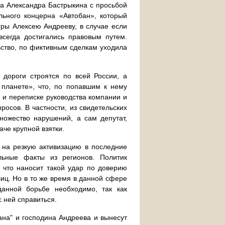
та Александра Бастрыкина с просьбой
льного концерна «Автобан», который
ры Алексею Андрееву, в случае если
сегда достигались правовым путем.
ьство, по фиктивным сделкам уходила
 дороги строятся по всей России, а
 планете», что, по попавшим к нему
 и переписке руководства компании и
росов. В частности, из свидетельских
ножество нарушений, а сам депутат,
аче крупной взятки.
 на резкую активизацию в последние
льные факты из регионов. Политик
о что наносит такой удар по доверию
лиц. Но в то же время в данной сфере
данной борьбе необходимо, так как
 ней справиться.
ана" и господина Андреева и вынесут