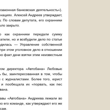
езаконная банковская деятельность»).
нациях. Алексей Андреев утверждает,
. По словам депутата, его охранники
ыло закрыто.
о как охранники передали сумму
атили, но и возбудили дело по статье
ердилась — Управление собственной
при этом уголовное дело в отношении
ко факт дачи взятки этим неизвестным
атом директора «Автобана» Любовью
 бы, заинтересованная в том, чтобы
 с журналистами. Более того, юрист
 и пообещала их «порвать, как пес
вана.
лавы «Автобана» Андреева лежали во
 его команде, как утверждают его же
сам.