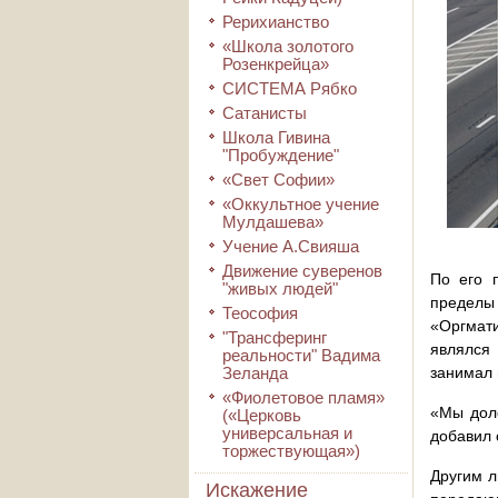
Рерихианство
«Школа золотого
Розенкрейца»
СИСТЕМА Рябко
Сатанисты
Школа Гивина
"Пробуждение"
«Свет Софии»
«Оккультное учение
Мулдашева»
Учение А.Свияша
Движение суверенов
По его 
"живых людей"
пределы
Теософия
«Оргмати
"Трансферинг
являлся 
реальности" Вадима
Зеланда
занимал 
«Фиолетовое пламя»
«Мы доло
(«Церковь
универсальная и
добавил 
торжествующая»)
Другим л
Искажение