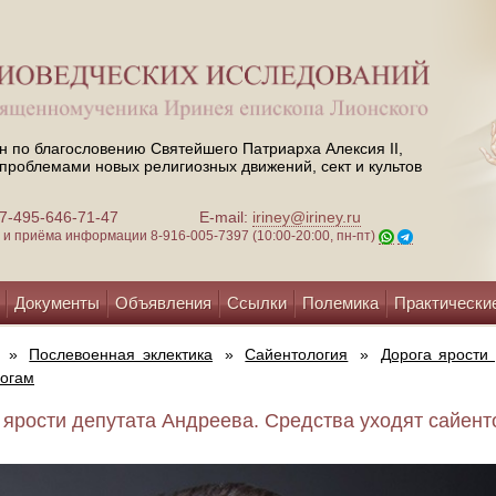
н по благословению Святейшего Патриарха Алексия II,
проблемами новых религиозных движений, сект и культов
 +7-495-646-71-47
E-mail:
iriney@iriney.ru
зи и приёма информации
8-916-005-7397 (10:00-20:00, пн-пт)
Документы
Объявления
Ссылки
Полемика
Практически
»
Послевоенная эклектика
»
Сайентология
»
Дорога ярости 
логам
 ярости депутата Андреева. Средства уходят сайенто