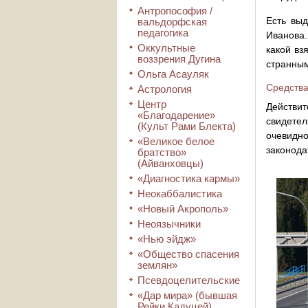
Антропософия /
Есть выд
вальдорфская
педагогика
Иванова.
Оккультные
какой вз
воззрения Дугина
странным
Ольга Асауляк
Средства
Астрология
Центр
Действит
«Благодарение»
свидете
(Культ Рами Блекта)
очевидно
«Великое белое
законода
братство»
(Айванховцы)
«Диагностика кармы»
Неокаббалистика
«Новый Акрополь»
Неоязычники
«Нью эйдж»
«Общество спасения
землян»
Псевдоцелительские
«Дар мира» (бывшая
Рейки Кадуцей)