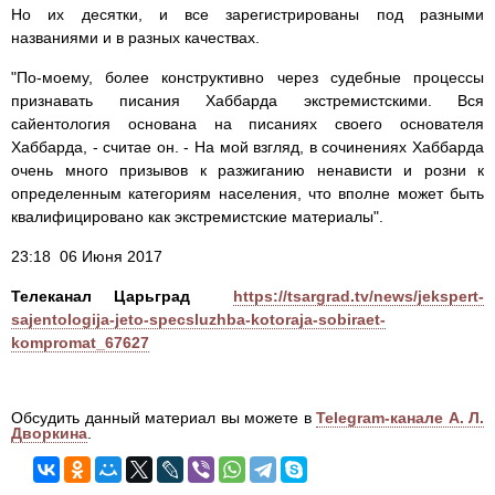
Но их десятки, и все зарегистрированы под разными
названиями и в разных качествах.
"По-моему, более конструктивно через судебные процессы
признавать писания Хаббарда экстремистскими. Вся
сайентология основана на писаниях своего основателя
Хаббарда, - считае он. - На мой взгляд, в сочинениях Хаббарда
очень много призывов к разжиганию ненависти и розни к
определенным категориям населения, что вполне может быть
квалифицировано как экстремистские материалы".
23:18 06 Июня 2017
Телеканал Царьград
https://tsargrad.tv/news/jekspert-
sajentologija-jeto-specsluzhba-kotoraja-sobiraet-
kompromat_67627
Обсудить данный материал вы можете в
Telegram-канале А. Л.
Дворкина
.