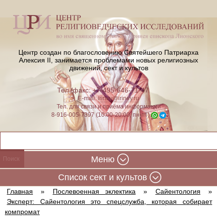
Центр создан по благословению Святейшего Патриарха
Алексия II,
занимается проблемами новых религиозных
движений, сект и культов
Тел./факс: +7-495-646-71-47
E-mail:
iriney@iriney.ru
Тел. для связи и приёма информации
8-916-005-7397 (10:00-20:00, пн-пт)
Меню
Cписок сект и культов
Главная
»
Послевоенная эклектика
»
Сайентология
»
Эксперт: Сайентология это спецслужба, которая собирает
компромат