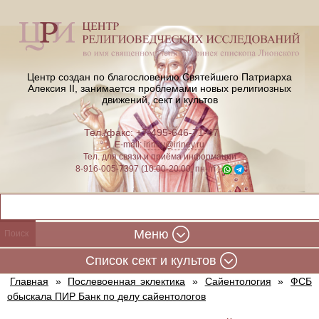
Центр создан по благословению Святейшего Патриарха
Алексия II,
занимается проблемами новых религиозных
движений, сект и культов
Тел./факс: +7-495-646-71-47
E-mail:
iriney@iriney.ru
Тел. для связи и приёма информации
8-916-005-7397 (10:00-20:00, пн-пт)
Меню
Cписок сект и культов
Главная
»
Послевоенная эклектика
»
Сайентология
»
ФСБ
обыскала ПИР Банк по делу сайентологов