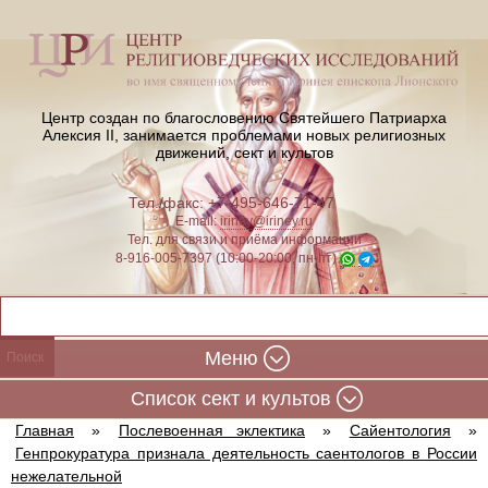
Центр создан по благословению Святейшего Патриарха
Алексия II,
занимается проблемами новых религиозных
движений, сект и культов
Тел./факс: +7-495-646-71-47
E-mail:
iriney@iriney.ru
Тел. для связи и приёма информации
8-916-005-7397 (10:00-20:00, пн-пт)
Меню
Cписок сект и культов
Главная
»
Послевоенная эклектика
»
Сайентология
»
Генпрокуратура признала деятельность саентологов в России
нежелательной