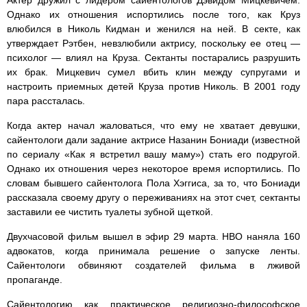
Актер дружил с лидером сайентологов Дэвидом Мицкевичем.
Однако их отношения испортились после того, как Круз
влюбился в Николь Кидман и женился на ней. В секте, как
утверждает Рэтбен, невзлюбили актрису, поскольку ее отец —
психолог — влиял на Круза. Сектанты постарались разрушить
их брак. Мицкевич сумел вбить клин между супругами и
настроить приемных детей Круза против Николь. В 2001 году
пара рассталась.
Когда актер начал жаловаться, что ему не хватает девушки,
сайентологи дали задание актрисе Назанин Бониади (известной
по сериалу «Как я встретил вашу маму») стать его подругой.
Однако их отношения через некоторое время испортились. По
словам бывшего сайентолога Пола Хэггиса, за то, что Бониади
рассказала своему другу о переживаниях на этот счет, сектанты
заставили ее чистить туалеты зубной щеткой.
Двухчасовой фильм вышел в эфир 29 марта. HBO наняла 160
адвокатов, когда принимала решение о запуске ленты.
Сайентологи обвиняют создателей фильма в лживой
пропаганде.
Сайентологию как практическое религиозно-философское