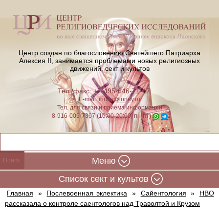
Центр создан по благословению Святейшего Патриарха
Алексия II,
занимается проблемами новых религиозных
движений, сект и культов
Тел./факс: +7-495-646-71-47
E-mail:
iriney@iriney.ru
Тел. для связи и приёма информации
8-916-005-7397 (10:00-20:00, пн-пт)
Меню
Cписок сект и культов
Главная
»
Послевоенная эклектика
»
Сайентология
»
HBO
рассказала о контроле саентологов над Траволтой и Крузом