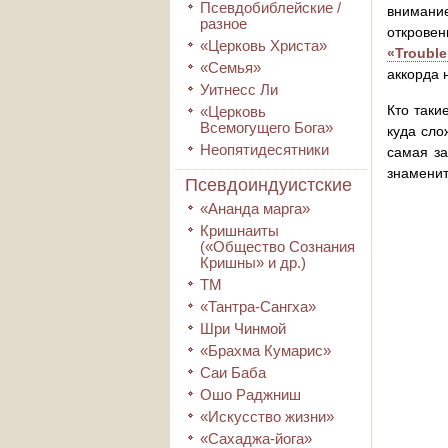
Псевдобиблейские /
внимани
разное
откровен
«Церковь Христа»
«Troubl
«Семья»
аккорда 
Уитнесс Ли
Кто таки
«Церковь
Всемогущего Бога»
куда сло
Неопятидесятники
самая за
знамени
Псевдоиндуистские
«Ананда марга»
Кришнаиты
(«Общество Сознания
Кришны» и др.)
ТМ
«Тантра-Сангха»
Шри Чинмой
«Брахма Кумарис»
Саи Баба
Ошо Раджниш
«Искусство жизни»
«Сахаджа-йога»