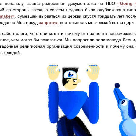
е: поначалу вышла разгромная документалка на HBO
«Going 
ий со стороны звезд, а совсем недавно была опубликована кни
emaker»
, сумевшей вырваться из церкви спустя тридцать лет посл
недавно Мосгорсуд
запретил
деятельность московской ветви церкв
е сайентологи, чего они хотят и почему от них почти невозможно
жнее, чем могло бы показаться. Мы попросили религиоведа Леони
гадочная религиозная организация современности и почему она 
тых людей.