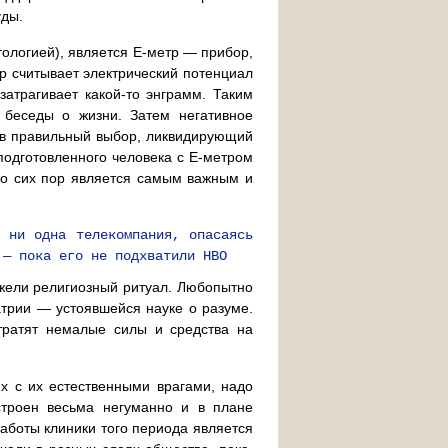
уды.
ологией), является Е-метр — прибор,
р считывает электрический потенциал
затрагивает какой-то энграмм. Таким
беседы о жизни. Затем негативное
лав правильный выбор, ликвидирующий
подготовленного человека с Е-метром
 до сих пор является самым важным и
 ни одна телекомпания, опасаясь
 — пока его не подхватили HBO
ежели религиозный ритуал. Любопытно
атрии — устоявшейся науке о разуме.
 тратят немалые силы и средства на
х с их естественными врагами, надо
строен весьма негуманно и в плане
аботы клиники того периода является