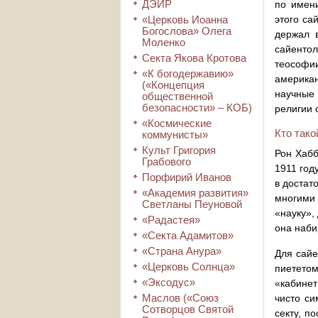
ДЭИР
по имени
«Церковь Иоанна
этого са
Богослова» Олега
держал 
Моленко
сайентол
Секта Якова Кротова
теософии
«К богодержавию»
американ
(«Концепция
научные 
общественной
безопасности» – КОБ)
религии 
«Космические
Кто так
коммунисты»
Культ Григория
Рон Хабб
Грабового
1911 год
Порфирий Иванов
в достат
«Академия развития»
многими
Светланы Пеуновой
«науку»,
«Радастея»
она наби
«Секта Адамитов»
«Страна Анура»
Для сайе
«Церковь Солнца»
пиететом
«Эксодус»
«кабинет
Маслов («Союз
чисто си
Сотворцов Святой
секту, п