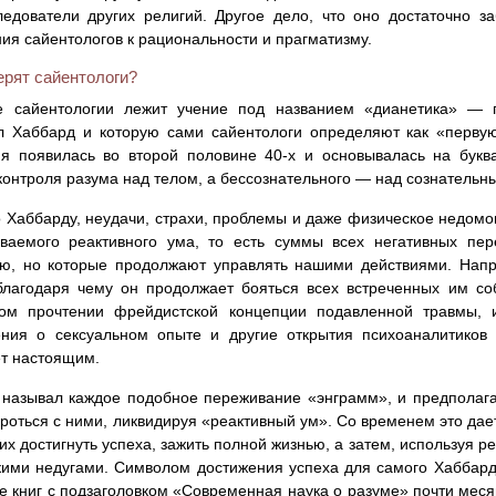
едователи других религий. Другое дело, что оно достаточно з
ия сайентологов к рациональности и прагматизму.
ерят сайентологи?
е сайентологии лежит учение под названием «дианетика» — п
л Хаббард и которую сами сайентологи определяют как «первую
ия появилась во второй половине 40-х и основывалась на бук
контроля разума над телом, а бессознательного — над сознательн
 Хаббарду, неудачи, страхи, проблемы и даже физическое недомо
ываемого реактивного ума, то есть суммы всех негативных пе
ю, но которые продолжают управлять нашими действиями. Напр
благодаря чему он продолжает бояться всех встреченных им соб
ном прочтении фрейдистской концепции подавленной травмы, 
ения о сексуальном опыте и другие открытия психоаналитиков
т настоящим.
называл каждое подобное переживание «энграмм», и предполага
роться с ними, ликвидируя «реактивный ум». Со временем это дае
 достигнуть успеха, зажить полной жизнью, а затем, используя ре
ими недугами. Символом достижения успеха для самого Хаббарда
е книг с подзаголовком «Современная наука о разуме» почти меся