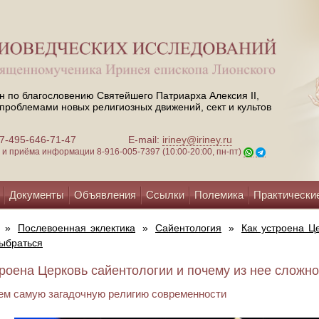
н по благословению Святейшего Патриарха Алексия II,
проблемами новых религиозных движений, сект и культов
 +7-495-646-71-47
E-mail:
iriney@iriney.ru
зи и приёма информации
8-916-005-7397 (10:00-20:00, пн-пт)
Документы
Объявления
Ссылки
Полемика
Практически
»
Послевоенная эклектика
»
Сайентология
»
Как устроена Ц
ыбраться
троена Церковь сайентологии и почему из нее сложно
ем самую загадочную религию современности