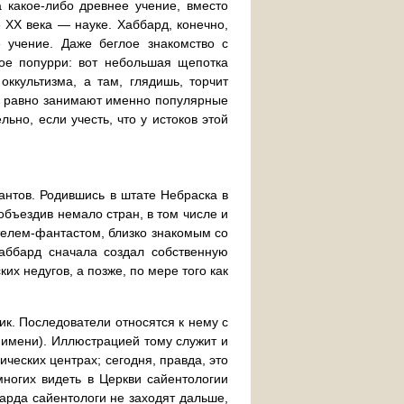
 какое-либо древнее учение, вместо
 XX века — науке. Хаббард, конечно,
 учение. Даже беглое знакомство с
кое попурри: вот небольшая щепотка
оккультизма, а там, глядишь, торчит
сё равно занимают именно популярные
ьно, если учесть, что у истоков этой
антов. Родившись в штате Небраска в
 объездив немало стран, в том числе и
телем-фантастом, близко знакомым со
ббард сначала создал собственную
х недугов, а позже, по мере того как
к. Последователи относятся к нему с
 имени). Иллюстрацией тому служит и
ческих центрах; сегодня, правда, это
многих видеть в Церкви сайентологии
барда сайентологи не заходят дальше,