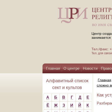
Центр созда
занимается 
Тел./факс:
Тел. для свя
Главная
О центре
Новости
Право
Помощь центру
Главная
Алфавитный список
сложно в
сект и культов
Как ус
А
Б
В
Г
Д
Е
Разбира
Ё
Ж
З
И
Й
К