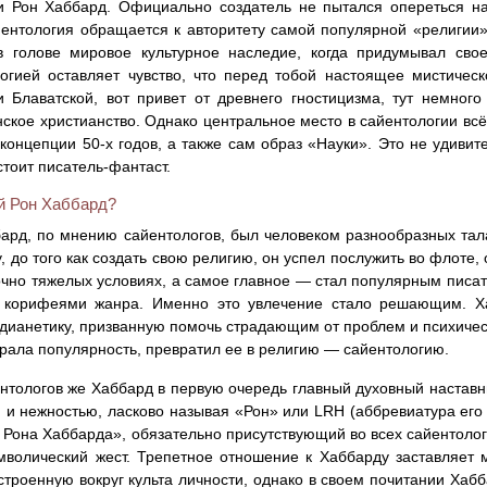
 Рон Хаббард. Официально создатель не пытался опереться на
йентология обращается к авторитету самой популярной «религии»
в голове мировое культурное наследие, когда придумывал свое
огией оставляет чувство, что перед тобой настоящее мистичес
 Блаватской, вот привет от древнего гностицизма, тут немного 
ское христианство. Однако центральное место в сайентологии в
концепции 50-х годов, а также сам образ «Науки». Это не удивител
стоит писатель-фантаст.
ой Рон Хаббард?
ард, по мнению сайентологов, был человеком разнообразных тал
у, до того как создать свою религию, он успел послужить во флоте,
очно тяжелых условиях, а самое главное — стал популярным писа
 корифеями жанра. Именно это увлечение стало решающим. Ха
 дианетику, призванную помочь страдающим от проблем и психически
рала популярность, превратил ее в религию — сайентологию.
нтологов же Хаббард в первую очередь главный духовный наставни
 и нежностью, ласково называя «Рон» или LRH (аббревиатура его
 Рона Хаббарда», обязательно присутствующий во всех сайентологи
мволический жест. Трепетное отношение к Хаббарду заставляет 
остроенную вокруг культа личности, однако в своем почитании Хаб