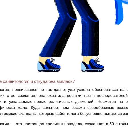
е сайентология и откуда она взялась?
огия, появившаяся не так давно, уже успела обосноваться на в
их с ее создания, она охватила десятки тысяч последователей
х и узнаваемых новых религиозных движений. Несмотря на 
офически мало. Куда сильнее, чем весьма своеобразные возз
 громкие скандалы, которые сайентологи безуспешно пытаются за
огия — это настоящая «религия-новодел», созданная в 50-е год