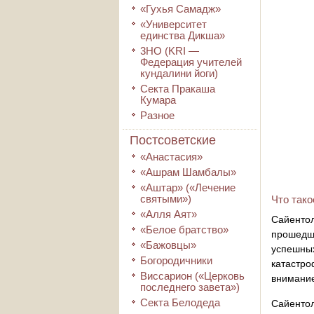
«Гухья Самадж»
«Университет
единства Дикша»
3HO (KRI ―
Федерация учителей
кундалини йоги)
Секта Пракаша
Кумара
Разное
Постсоветские
«Анастасия»
«Ашрам Шамбалы»
«Аштар» («Лечение
святыми»)
Что тако
«Алля Аят»
Cайентол
«Белое братство»
прошедш
«Бажовцы»
успешны
Богородичники
катастр
Виссарион («Церковь
внимание
последнего завета»)
Секта Белодеда
Сайентол