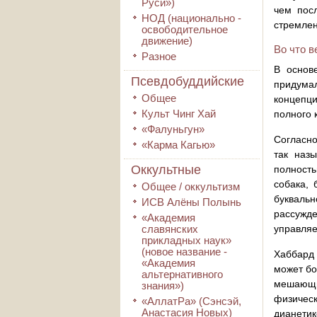
Руси»)
чем посл
НОД (национально -
стремлен
освободительное
движение)
Во что в
Разное
В основ
Псевдобуддийские
придума
Общее
концепц
Культ Чинг Хай
полного 
«Фалуньгун»
Согласно
«Карма Кагью»
так наз
Оккультные
полность
собака, 
Общее / оккультизм
букваль
ИСВ Алёны Полынь
рассужд
«Академия
славянских
управляе
прикладных наук»
(новое название -
Хаббард 
«Академия
может бо
альтернативного
мешающих
знания»)
физическ
«АллатРа» (Сэнсэй,
Анастасия Новых)
дианетик