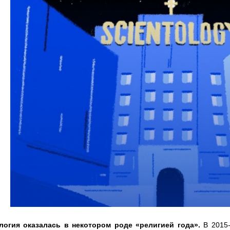
логия оказалась в некотором роде «религией года».
В 2015-