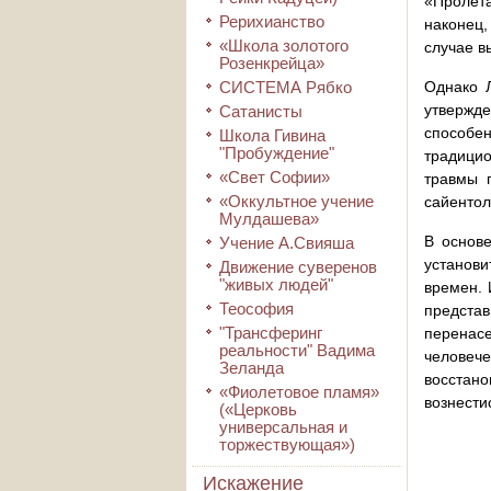
«Пролета
Рерихианство
наконец,
«Школа золотого
случае в
Розенкрейца»
СИСТЕМА Рябко
Однако Л
утвержде
Сатанисты
способен
Школа Гивина
"Пробуждение"
традицио
«Свет Софии»
травмы 
«Оккультное учение
сайентол
Мулдашева»
В основе
Учение А.Свияша
установи
Движение суверенов
"живых людей"
времен. 
Теософия
представ
"Трансферинг
перенас
реальности" Вадима
человече
Зеланда
восстано
«Фиолетовое пламя»
вознести
(«Церковь
универсальная и
торжествующая»)
Искажение