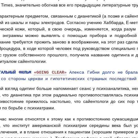
 Times, значительно обогнав все его предыдущие литературные тр
рактерным предметом, связанным с дианетикой (а позже и сайент
й из шкалы и пары электродов. Согласно учению Хаббарда, Е-мет
ческой кожи, который, в свою очередь, изменяется, когда разум 
, энграммы можно выявлять с помощью прибора и подробной 
ание требуется прожить заново в воображении, на этот раз сде
Процедура, в ходе которой человек под руководством специально 
с грузом собственного прошлого, получила название одитинга и
итуалом сайентологии.
ТАЛЬНЫЙ ФИЛЬМ
«GOING CLEAR»
Алекса Гибни долго не брала
 со стороны церкви и гипотетических страшных последствий
й взгляд одитинг больше напоминает сеанс у психоаналитика, н
, что дианетика при этом радикально противопоставлялась психи
ивостояние прижилось настолько, что сайентологи до сих пор
 по борьбе с психиатрами.
час многие относятся к этому как к противостоянию сумасшедши
ь, что институт американской психиатрии середины века был у
 лечения, и в плане отношения к пациентам (хорошим примером р