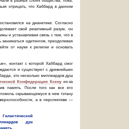
чали в разных слоях общества, пока,
ьзя отрицать, что Хаббард в данном
остановился на дианетике. Согласно
долевает свой реактивный разум, он
ы и устанавливая связь с тем, что в
ь заниматься одитингом, преодолевая
йти от науки к религии и основать
е», контакт с которой Хаббард смог
ождаются и существуют с древнейших
барда, это несколько миллиардов душ
ической Конфедерации Ксену
из-за
ив память. После того как все его
 помочь скрывающемуся в нем тэтану
сверхспособности, а в перспективе —
алактической
ллиардов душ
память