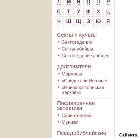
Л
М
Н
О
П
Р
С
Т
У
Ф
Х
Ц
Ч
Ш
Щ
Э
Ю
Я
Секты и культы
Сектоведение
Секты-убийцы
Сектоведение / общее
Долгожители
Мормоны
«Свидетели Иеговы»
«Новоапостольская
церковь»
Послевоенная
эклектика
Сайентология
Мунизм
Псевдобиблейские
Сайенто