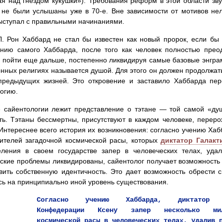
я над гнездом кукушки»). Требования реформ в этой области зву
 не были услышаны уже в 70-е. Вне зависимости от мотивов нел
ыступал с правильными начинаниями.
. Рон Хаббард не стал бы известен как новый пророк, если бы 
нию самого Хаббарда, после того как человек полностью прео
 пойти еще дальше, постепенно ликвидируя самые базовые энграмм
нных религиях называется душой. Для этого он должен продолжат
предыдущих жизней. Это откровение и заставило Хаббарда пере
огию.
 сайентологии лежит представление о тэтане — той самой «душ
ть. Тэтаны бессмертны, присутствуют в каждом человеке, перер
Интереснее всего история их возникновения: согласно учению Хаб
ителей загадочной космической расы, которых
диктатор Галакт
еления в своем государстве запер в человеческих телах, удал
ские проблемы ликвидированы, сайентолог получает возможность
вить собственную идентичность. Это дает возможность обрести 
сь на принципиально иной уровень существования.
Согласно учению Хаббарда, диктатор Г
Конфедерации Ксену запер несколько ми
космической расы в человеческих телах, удалив 