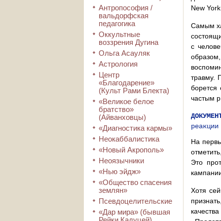
Антропософия /
New York
вальдорфская
педагогика
Самым ха
Оккультные
состоящи
воззрения Дугина
с челове
Ольга Асауляк
образом
Астрология
воспомин
Центр
травму. 
«Благодарение»
борется 
(Культ Рами Блекта)
частым р
«Великое белое
братство»
ДОКУМЕН
(Айванховцы)
реакции
«Диагностика кармы»
Неокаббалистика
На первы
«Новый Акрополь»
отметить
Неоязычники
Это прот
«Нью эйдж»
кампании
«Общество спасения
землян»
Хотя сей
Псевдоцелительские
признат
качества
«Дар мира» (бывшая
Рейки Кадуцей)