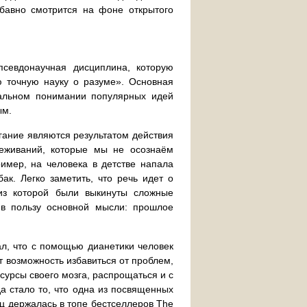
абавно смотрится на фоне открытого
севдонаучная дисциплина, которую
 точную науку о разуме». Основная
вальном понимании популярных идей
ым.
гание являются результатом действия
реживаний, которые мы не осознаём
имер, на человека в детстве напала
ак. Легко заметить, что речь идет о
из которой были выкинуты сложные
 в пользу основной мысли: прошлое
л, что с помощью дианетики человек
т возможность избавиться от проблем,
сурсы своего мозга, распрощаться и с
 стало то, что одна из посвященных
ц держалась в топе бестселлеров The