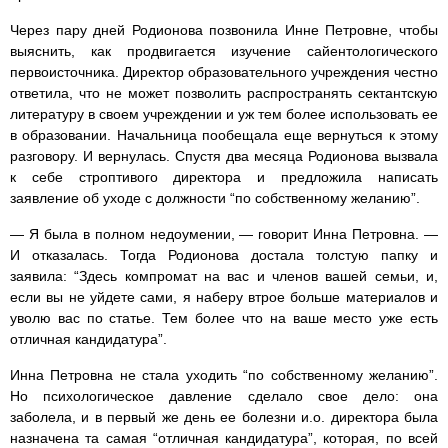
Через пару дней Родионова позвонила Инне Петровне, чтобы
выяснить, как продвигается изучение сайентологического
первоисточника. Директор образовательного учреждения честно
ответила, что не может позволить распространять сектантскую
литературу в своем учреждении и уж тем более использовать ее
в образовании. Начальница пообещала еще вернуться к этому
разговору. И вернулась. Спустя два месяца Родионова вызвала
к себе строптивого директора и предложила написать
заявление об уходе с должности “по собственному желанию”.
— Я была в полном недоумении, — говорит Инна Петровна. —
И отказалась. Тогда Родионова достала толстую папку и
заявила: “Здесь компромат на вас и членов вашей семьи, и,
если вы не уйдете сами, я наберу втрое больше материалов и
уволю вас по статье. Тем более что на ваше место уже есть
отличная кандидатура”.
Инна Петровна не стала уходить “по собственному желанию”.
Но психологическое давление сделало свое дело: она
заболела, и в первый же день ее болезни и.о. директора была
назначена та самая “отличная кандидатура”, которая, по всей