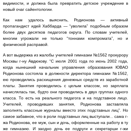
видимости, и должна была превратить детское учреждение в
новый очаг сайентологии.
Как нам удалось выяснить, Родионова — активный
пропагандист идей Хаббарда — “уволила” подобным образом
более двух десятков педагогов округа. По словам учителей,
многим угрожали не только “тоннами компромата”, но и
физической расправой.
А вот выдержка из жалобы учителей гимназии №1562 прокурору
Москвы г-ну Авдюкову. “С июля 2001 года по июнь 2002 года,
когда нынешний начальник управления образования ЮВАО
Родионова состояла в должности директора гимназии №1562,
ею проводились расхищения денежных средств из заработной
платы. Занятия проводились с целым классом, но зарплата
начислялась так, будто они проводились в двух группах одного
класса. То есть на реального педагога и на подставное лицо.
Учителей, проводивших занятия, Родионова заставляла
заполнять классные журналы вместо этих подставных лиц”. Но
самое забавное, что в роли подставных лиц выступали... сама г-
жа Родионова, ее муж, сын и дочь, оформленные на работу в ту
же гимназию. И заодно дочь ее подруги и секретарши г-жи