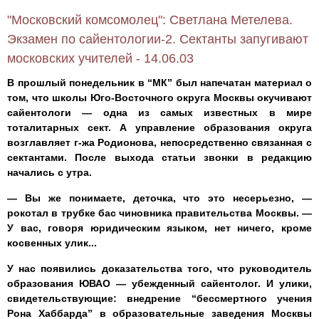
"Московский комсомолец": Светлана Метелева.
Экзамен по сайентологии-2. Сектанты запугивают
московских учителей - 14.06.03
В прошлый понедельник в “МК” был напечатан материал о
том, что школы Юго-Восточного округа Москвы окучивают
сайентологи — одна из самых известных в мире
тоталитарных сект. А управление образования округа
возглавляет г-жа Родионова, непосредственно связанная с
сектантами. После выхода статьи звонки в редакцию
начались с утра.
— Вы же понимаете, деточка, что это несерьезно, —
рокотал в трубке бас чиновника правительства Москвы. —
У вас, говоря юридическим языком, нет ничего, кроме
косвенных улик...
У нас появились доказательства того, что руководитель
образования ЮВАО — убежденный сайентолог. И улики,
свидетельствующие: внедрение “бессмертного учения
Рона Хаббарда” в образовательные заведения Москвы