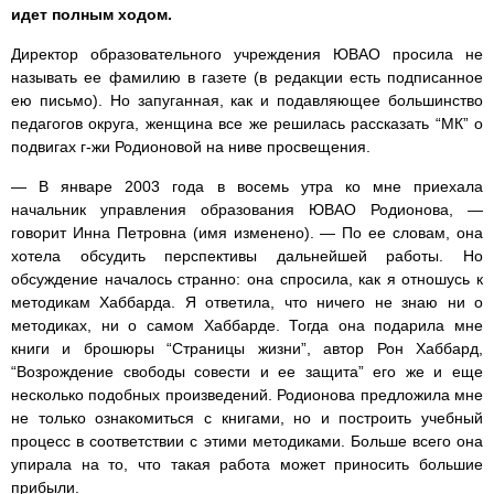
идет полным ходом.
Директор образовательного учреждения ЮВАО просила не
называть ее фамилию в газете (в редакции есть подписанное
ею письмо). Но запуганная, как и подавляющее большинство
педагогов округа, женщина все же решилась рассказать “МК” о
подвигах г-жи Родионовой на ниве просвещения.
— В январе 2003 года в восемь утра ко мне приехала
начальник управления образования ЮВАО Родионова, —
говорит Инна Петровна (имя изменено). — По ее словам, она
хотела обсудить перспективы дальнейшей работы. Но
обсуждение началось странно: она спросила, как я отношусь к
методикам Хаббарда. Я ответила, что ничего не знаю ни о
методиках, ни о самом Хаббарде. Тогда она подарила мне
книги и брошюры “Страницы жизни”, автор Рон Хаббард,
“Возрождение свободы совести и ее защита” его же и еще
несколько подобных произведений. Родионова предложила мне
не только ознакомиться с книгами, но и построить учебный
процесс в соответствии с этими методиками. Больше всего она
упирала на то, что такая работа может приносить большие
прибыли.