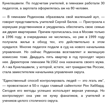
Кунелашвили. По подсчетам учителей, в гимназии работали 30
педагогов, а зарплата оформлялась аж на 80 человек.
— В гимназии Родионова образовала свой маленький аул, —
говорит представитель учителей Сергей Белов. — Пристроила к
кормушке родственников и умудрилась обеспечить свою семью
аж двумя квартирами. Причем прописалась она в Москве только
в 1996 году, в очередниках не числилась, но уже в 1999 году
получила жилье в обход тех, кто действительно в этом
нуждался. Многие педагоги подали в суд на нового начальника
управления. Но сейчас Родионова возглавляет и жилищную
комиссию тоже. Двадцать пять квартир в год проходят через
нее. Директором гимназии №1562 она назначила своего мужа.
А г-жа Кунелашвили, у которой, кстати, нет гражданства России,
стала заместителем начальника управления округа.
“Единственный способ контролировать людей — это лгать им”,
— провозгласил в 50-х годах главный сайентолог Рон Хаббард.
Сегодня его методы успешно использует верная ученица. Но
контролирует она уже не кучку фанатиков, а учителей и
учеников целого столичного округа.