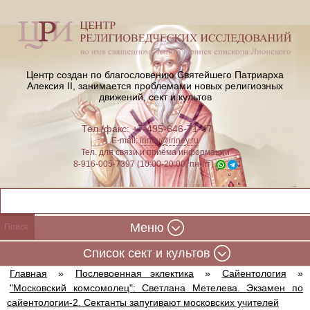
Центр создан по благословению Святейшего Патриарха
Алексия II,
занимается проблемами новых религиозных
движений, сект и культов
Тел./факс: +7-495-646-71-47
E-mail:
iriney@iriney.ru
Тел. для связи и приёма информации
8-916-005-7397 (10:00-20:00, пн-пт)
Меню
Cписок сект и культов
Главная
»
Послевоенная эклектика
»
Сайентология
»
"Московский комсомолец": Светлана Метелева. Экзамен по
сайентологии-2. Сектанты запугивают московских учителей