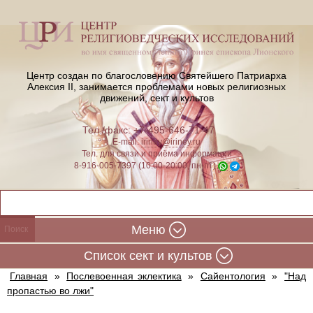
Центр создан по благословению Святейшего Патриарха
Алексия II,
занимается проблемами новых религиозных
движений, сект и культов
Тел./факс: +7-495-646-71-47
E-mail:
iriney@iriney.ru
Тел. для связи и приёма информации
8-916-005-7397 (10:00-20:00, пн-пт)
Меню
Cписок сект и культов
Главная
»
Послевоенная эклектика
»
Сайентология
»
"Над
пропастью во лжи"