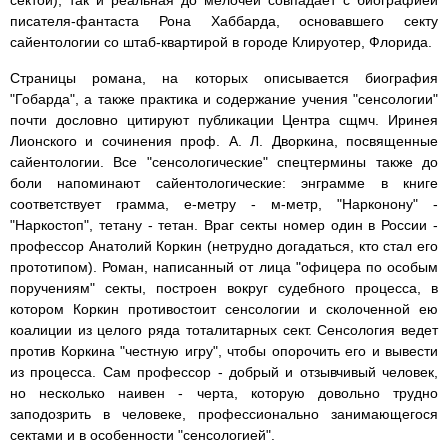
писателя-фантаста Рона Хаббарда, основавшего секту
сайентологии со штаб-квартирой в городе Клируотер, Флорида.
Страницы романа, на которых описывается биография
"Гобарда", а также практика и содержание учения "сенсологии"
почти дословно цитируют публикации Центра сщмч. Иринея
Лионского и сочинения проф. А. Л. Дворкина, посвященные
сайентологии. Все "сенсологические" спецтермины также до
боли напоминают сайентологические: энграмме в книге
соответствует грамма, е-метру - м-метр, "Нарконону" -
"Наркостоп", тетану - тетан. Враг секты номер один в России -
профессор Анатолий Коркин (нетрудно догадаться, кто стал его
прототипом). Роман, написанный от лица "офицера по особым
поручениям" секты, построен вокруг судебного процесса, в
котором Коркин противостоит сенсологии и сколоченной ею
коалиции из целого ряда тоталитарных сект. Сенсология ведет
против Коркина "честную игру", чтобы опорочить его и вывести
из процесса. Сам профессор - добрый и отзывчивый человек,
но несколько наивен - черта, которую довольно трудно
заподозрить в человеке, профессионально занимающегося
сектами и в особенности "сенсологией".