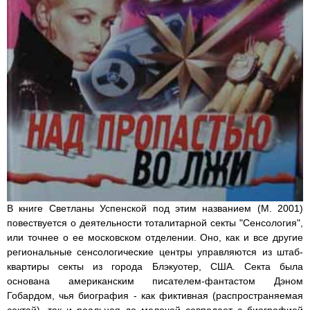
В книге Светланы Успенской под этим названием (М. 2001)
повествуется о деятельности тоталитарной секты "Сенсология",
или точнее о ее московском отделении. Оно, как и все другие
региональные сенсологические центры управляются из штаб-
квартиры секты из города Блэкуотер, США. Секта была
основана американским писателем-фантастом Дэном
Гобардом, чья биография - как фиктивная (распространяемая
сектой), так и реальная до мелочей совпадает с биографией