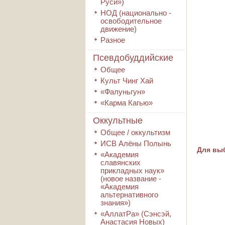
Руси»)
НОД (национально -
освободительное
движение)
Разное
Псевдобуддийские
Общее
Культ Чинг Хай
«Фалуньгун»
«Карма Кагью»
Оккультные
Общее / оккультизм
ИСВ Алёны Полынь
Для выб
«Академия
славянских
прикладных наук»
(новое название -
«Академия
альтернативного
знания»)
«АллатРа» (Сэнсэй,
Анастасия Новых)