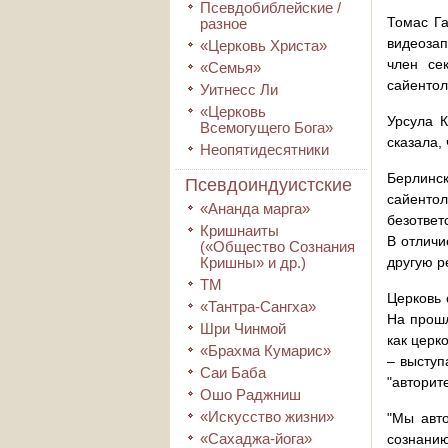
Псевдобиблейские /
Томас Га
разное
видеозап
«Церковь Христа»
член се
«Семья»
сайентол
Уитнесс Ли
«Церковь
Урсула К
Всемогущего Бога»
сказала,
Неопятидесятники
Берлинск
Псевдоиндуистские
сайентол
«Ананда марга»
безответ
Кришнаиты
В отличи
(«Общество Сознания
Кришны» и др.)
другую р
ТМ
Церковь 
«Тантра-Сангха»
На прошл
Шри Чинмой
как церк
«Брахма Кумарис»
– выступ
Саи Баба
"авторит
Ошо Раджниш
«Искусство жизни»
"Мы авто
«Сахаджа-йога»
сознани