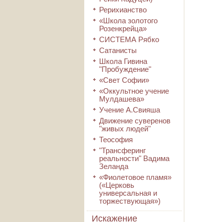
Рерихианство
«Школа золотого
Розенкрейца»
СИСТЕМА Рябко
Сатанисты
Школа Гивина
"Пробуждение"
«Свет Софии»
«Оккультное учение
Мулдашева»
Учение А.Свияша
Движение суверенов
"живых людей"
Теософия
"Трансферинг
реальности" Вадима
Зеланда
«Фиолетовое пламя»
(«Церковь
универсальная и
торжествующая»)
Искажение