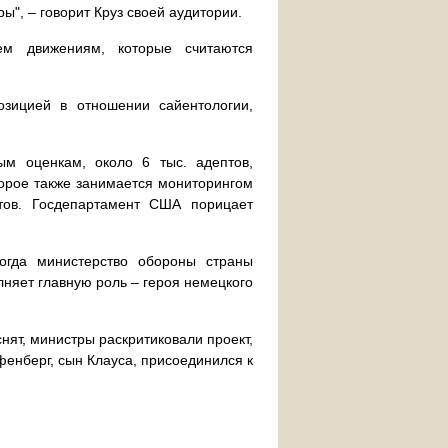
ы", – говорит Круз своей аудитории.
ем движениям, которые считаются
озицией в отношении сайентологии,
ым оценкам, около 6 тыс. адептов,
орое также занимается мониторингом
стов. Госдепартамент США порицает
огда министерство обороны страны
лняет главную роль – героя немецкого
нят, министры раскритиковали проект,
енберг, сын Клауса, присоединился к