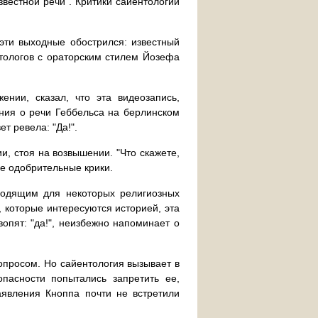
вестной речи". Критики сайентологии
эти выходные обострился: известный
нтологов с ораторским стилем Йозефа
ении, сказал, что эта видеозапись,
ния о речи Геббельса на берлинском
ет ревела: "Да!".
, стоя на возвышении. "Что скажете,
ые одобрительные крики.
ыходящим для некоторых религиозных
, которые интересуются историей, эта
вопят: "да!", неизбежно напоминает о
опросом. Но сайентология вызывает в
пасности попытались запретить ее,
заявления Кноппа почти не встретили