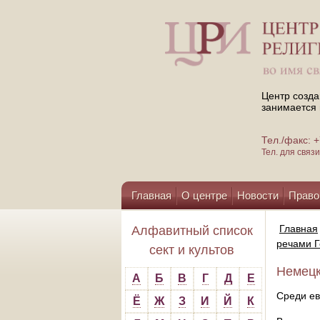
Центр созда
занимается 
Тел./факс:
Тел. для свя
Главная
О центре
Новости
Право
Помощь центру
Главная
Алфавитный список
речами Г
сект и культов
Немецк
А
Б
В
Г
Д
Е
Среди ев
Ё
Ж
З
И
Й
К