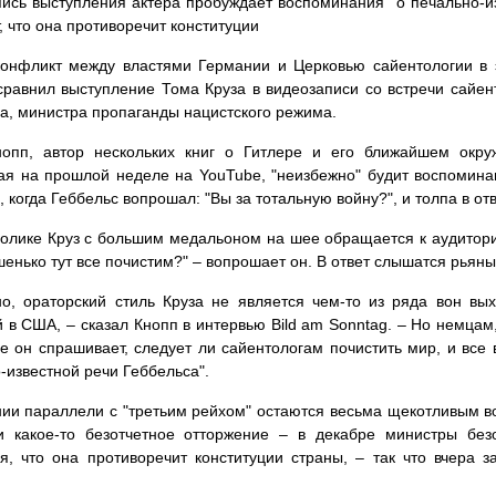
ись выступления актера пробуждает воспоминания "о печально-из
, что она противоречит конституции
онфликт между властями Германии и Церковью сайентологии в 
сравнил выступление Тома Круза в видеозаписи со встречи сайе
а, министра пропаганды нацистского режима.
опп, автор нескольких книг о Гитлере и его ближайшем окруж
я на прошлой неделе на YouTube, "неизбежно" будит воспомина
, когда Геббельс вопрошал: "Вы за тотальную войну?", и толпа в отв
олике Круз с большим медальоном на шее обращается к аудитории
енько тут все почистим?" – вопрошает он. В ответ слышатся рьян
о, ораторский стиль Круза не является чем-то из ряда вон в
 в США, – сказал Кнопп в интервью Bild am Sonntag. – Но немцам
де он спрашивает, следует ли сайентологам почистить мир, и все 
-известной речи Геббельса".
ии параллели с "третьим рейхом" остаются весьма щекотливым в
и какое-то безотчетное отторжение – в декабре министры безо
я, что она противоречит конституции страны, – так что вчера 