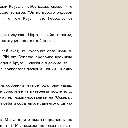
ший Круза с Геббельсом, сказал, что
сайентологов: "Он не просто рядовой
ю, что Том Круз – это Геббельс от
орые изучают Церковь сайентологии,
онституционности этой церкви.
сей счет, но "головная организация"
е Bild am Sonntag проявило крайнюю
дине Крузе, – сказано в документе. –
 не подвергает дискриминации ни одну
из собраний четыре года тому назад.
 убрали ее из интернета после того,
 – актер, номинированный на "Оскара",
 себя и соратников-сайентологов как
ов. Мы авторитетные специалисты по
. (...) Мы можем перевоспитывать