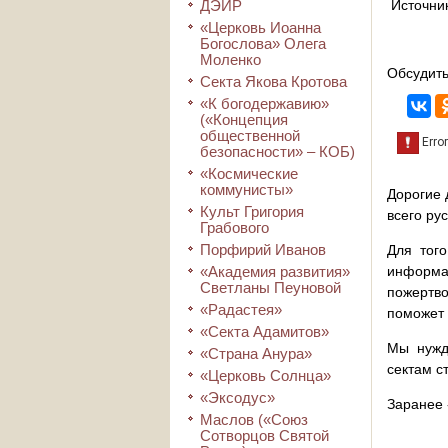
ДЭИР
Источни
«Церковь Иоанна
Богослова» Олега
Моленко
Обсудить
Секта Якова Кротова
«К богодержавию»
(«Концепция
общественной
безопасности» – КОБ)
«Космические
коммунисты»
Дорогие 
Культ Григория
всего ру
Грабового
Порфирий Иванов
Для того
«Академия развития»
информа
Светланы Пеуновой
пожертво
«Радастея»
поможет 
«Секта Адамитов»
Мы нужд
«Страна Анура»
сектам с
«Церковь Солнца»
«Эксодус»
Заранее 
Маслов («Союз
Сотворцов Святой