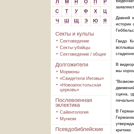
Видеозап
Л
М
Н
О
П
Р
заявляют
С
Т
У
Ф
Х
Ц
Давний к
Ч
Ш
Щ
Э
Ю
Я
историк 
Геббельс
Секты и культы
Сектоведение
Гвидо Кн
Секты-убийцы
всплывша
стадионе
Сектоведение / общее
Долгожители
В видеор
мы хорош
Мормоны
«Свидетели Иеговы»
"Возможн
«Новоапостольская
движений
церковь»
сцена, г
Послевоенная
печально
эклектика
В Герман
Сайентология
Германи
Мунизм
утвержда
Псевдобиблейские
критики.