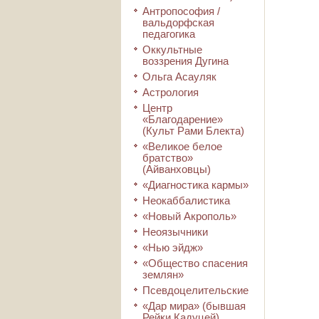
Антропософия /
вальдорфская
педагогика
Оккультные
воззрения Дугина
Ольга Асауляк
Астрология
Центр
«Благодарение»
(Культ Рами Блекта)
«Великое белое
братство»
(Айванховцы)
«Диагностика кармы»
Неокаббалистика
«Новый Акрополь»
Неоязычники
«Нью эйдж»
«Общество спасения
землян»
Псевдоцелительские
«Дар мира» (бывшая
Рейки Кадуцей)