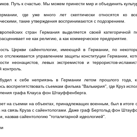
иков. Путь к счастью. Мы можем принести мир и объединить культур
рмании, где уже много лет скептически относятся ко вс
ческими, такие утверждения воспринимаются с подозрением.
вропейских стран Германия выделяется своей категоричной п
расценивает не как религию, а как коммерческое предприятие.
ность Церкви сайентологии, имеющей в Германии, по некотор
о отслеживается управлением защиты конституции Германии, кот
ности неонацистов, левых экстремистов и террористов-ислами
 контроль.
збудил к себе неприязнь в Германии летом прошлого года, к
сь воспрепятствовать съемкам фильма "Валькирия", где Круз испо
вления графа Клауса фон Штауффенберга.
рет на съемки на объектах, принадлежащих военным, был в итоге с
 на связь Круза с сайентологами. Даже граф Бертольд фон Штауфф
м, назвав сайентологию "тоталитарной идеологией".
ми