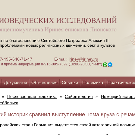
н по благословению Святейшего Патриарха Алексия II,
проблемами новых религиозных движений, сект и культов
 +7-495-646-71-47
E-mail:
iriney@iriney.ru
зи и приёма информации
8-916-005-7397 (10:00-20:00, пн-пт)
Документы
Объявления
Ссылки
Полемика
Практически
»
Послевоенная эклектика
»
Сайентология
»
Немецкий истори
еббельса
ий историк сравнил выступление Тома Круза с речами
ропейских стран Германия выделяется своей категоричной позици