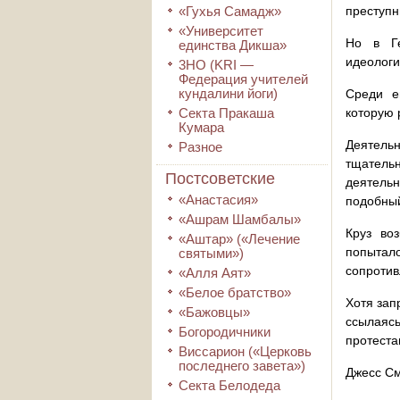
«Гухья Самадж»
преступн
«Университет
Но в Ге
единства Дикша»
идеологи
3HO (KRI ―
Федерация учителей
кундалини йоги)
Среди е
Секта Пракаша
которую 
Кумара
Деятель
Разное
тщательн
Постсоветские
деятель
«Анастасия»
подобный
«Ашрам Шамбалы»
Круз во
«Аштар» («Лечение
попытало
святыми»)
сопроти
«Алля Аят»
«Белое братство»
Хотя зап
«Бажовцы»
ссылаясь
Богородичники
протеста
Виссарион («Церковь
последнего завета»)
Джесс С
Секта Белодеда