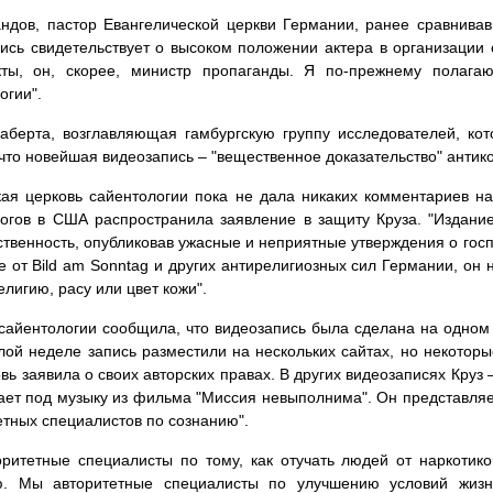
ндов, пастор Евангелической церкви Германии, ранее сравнивав
ись свидетельствует о высоком положении актера в организации 
кты, он, скорее, министр пропаганды. Я по-прежнему полага
огии".
аберта, возглавляющая гамбургскую группу исследователей, кот
 что новейшая видеозапись – "вещественное доказательство" антик
ая церковь сайентологии пока не дала никаких комментариев на 
огов в США распространила заявление в защиту Круза. "Издани
ственность, опубликовав ужасные и неприятные утверждения о госпо
е от Bild am Sonntag и других антирелигиозных сил Германии, он
елигию, расу или цвет кожи".
сайентологии сообщила, что видеозапись была сделана на одном 
ой неделе запись разместили на нескольких сайтах, но некоторые
овь заявила о своих авторских правах. В других видеозаписях Круз
ает под музыку из фильма "Миссия невыполнима". Он представляет
етных специалистов по сознанию".
ритетные специалисты по тому, как отучать людей от наркотик
ю. Мы авторитетные специалисты по улучшению условий жизни