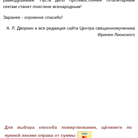
равнодушными. Пусть дело противостояния тоталитарным
сектам станет поистине всенародным!
Заранее - огромное спасибо!
А. Л. Дворкин и вся редакция сайта Центра священномученика
Иринея Лионского
Для выбора способа пожертвования, щёлкните по
нужной иконке справа от суммы