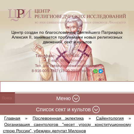
Центр создан по благословению Святейшего Патриарха
Алексия II,
занимается проблемами новых религиозных
движений, сект и культов
Тел./факс: +7-495-646-71-47
E-mail:
iriney@iriney.ru
Тел. для связи и приёма информации
8-916-005-7397 (10:00-20:00, пн-пт)
Меню
Cписок сект и культов
Главная
»
Послевоенная эклектика
»
Сайентология
»
Организация саентологов "несет угрозу конституционному
строю России", убежден депутат Милонов