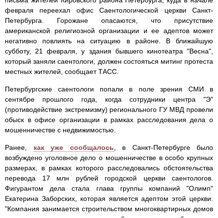
письма жителей Кировского района Петербурга, куда в начале
февраля переехал офис Саентологической церкви Санкт-
Петербурга. Горожане опасаются, что присутствие
американской религиозной организации и ее адептов может
негативно повлиять на ситуацию в районе. В ближайшую
субботу, 21 февраля, у здания бывшего кинотеатра "Весна",
который заняли саентологи, должен состояться митинг протеста
местных жителей, сообщает ТАСС.
Петербургские саентологи попали в поле зрения СМИ в
сентябре прошлого года, когда сотрудники центра "Э"
(противодействие экстремизму) регионального ГУ МВД провели
обыск в офисе организации в рамках расследования дела о
мошенничестве с недвижимостью.
Ранее,
как уже сообщалось
, в Санкт-Петербурге было
возбуждено уголовное дело о мошенничестве в особо крупных
размерах, в рамках которого расследовались обстоятельства
перевода 17 млн рублей городской церкви саентологов.
Фигурантом дела стала глава группы компаний "Олимп"
Екатерина Заборских, которая является адептом этой церкви.
"Компания занимается строительством многоквартирных домов