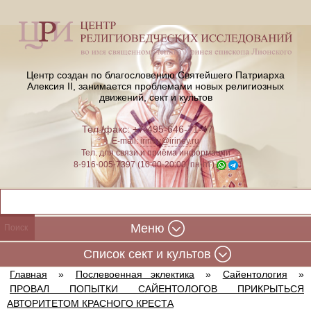
Центр создан по благословению Святейшего Патриарха
Алексия II,
занимается проблемами новых религиозных
движений, сект и культов
Тел./факс: +7-495-646-71-47
E-mail:
iriney@iriney.ru
Тел. для связи и приёма информации
8-916-005-7397 (10:00-20:00, пн-пт)
Меню
Cписок сект и культов
Главная
»
Послевоенная эклектика
»
Сайентология
»
ПРОВАЛ ПОПЫТКИ САЙЕНТОЛОГОВ ПРИКРЫТЬСЯ
АВТОРИТЕТОМ КРАСНОГО КРЕСТА