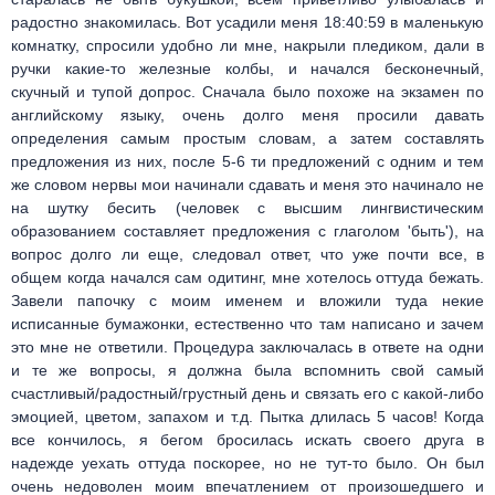
радостно знакомилась. Вот усадили меня 18:40:59 в маленькую
комнатку, спросили удобно ли мне, накрыли пледиком, дали в
ручки какие-то железные колбы, и начался бесконечный,
скучный и тупой допрос. Сначала было похоже на экзамен по
английскому языку, очень долго меня просили давать
определения самым простым словам, а затем составлять
предложения из них, после 5-6 ти предложений с одним и тем
же словом нервы мои начинали сдавать и меня это начинало не
на шутку бесить (человек с высшим лингвистическим
образованием составляет предложения с глаголом 'быть'), на
вопрос долго ли еще, следовал ответ, что уже почти все, в
общем когда начался сам одитинг, мне хотелось оттуда бежать.
Завели папочку с моим именем и вложили туда некие
исписанные бумажонки, естественно что там написано и зачем
это мне не ответили. Процедура заключалась в ответе на одни
и те же вопросы, я должна была вспомнить свой самый
счастливый/радостный/грустный день и связать его с какой-либо
эмоцией, цветом, запахом и т.д. Пытка длилась 5 часов! Когда
все кончилось, я бегом бросилась искать своего друга в
надежде уехать оттуда поскорее, но не тут-то было. Он был
очень недоволен моим впечатлением от произошедшего и