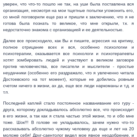
уверен, что что-то пошло не так, на уши была поставлена вся
организация, несмотря на мои тщетные попытки угомонить его,
со мной поговорили еще раз и пришли к заключению, что я не
готова была познать то великое, что мне открыли, т.к. я
недостаточно знакома с организацией и ее деятельностью.
Далее все происходило, как Вы и пишите, агрессия на критику,
полное отрицание всех и вся, особенно психологии и
психотерапии, оказывается все психологи и психотерапевты
хотят зомбировать людей и участвуют в великом заговоре
против человечества, все писатели и мыслители - простые
неудачники (особенно его раздражало, что я увлеченно читала
Достоевского на тот момент), которые не добились ровным
счетом ничего в жизни, ах да, еще все люди наркоманы и т.д. и
т.п.
Последней каплей стало постоянное названивание его гуру -
друга, которому докладывалось абсолютно все, что происходит
в его жизни, а так как я стала частью этой жизни, то и обо мне
тоже. Шок!!! В голове не укладывалось, зачем нужно что-то
рассказывать абсолютно чужому человеку да еще и лет на 20
моложе себя! Друг-саентолог видел мое явное неодобрение, и