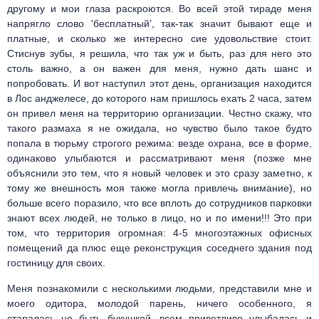
другому и мои глаза раскроются. Во всей этой тираде меня
напрягло слово 'бесплатный', так-так значит бывают еще и
платные, и сколько же интересно сие удовольствие стоит.
Стиснув зубы, я решила, что так уж и быть, раз для него это
столь важно, а он важен для меня, нужно дать шанс и
попробовать. И вот наступил этот день, организация находится
в Лос анджелесе, до которого нам пришлось ехать 2 часа, затем
он привел меня на территорию организации. Честно скажу, что
такого размаха я не ожидала, но чувство было такое будто
попала в тюрьму строгого режима: везде охрана, все в форме,
одинаково улыбаются и рассматривают меня (позже мне
объяснили это тем, что я новый человек и это сразу заметно, к
тому же внешность моя также могла привлечь внимание), но
больше всего поразило, что все вплоть до сотрудников парковки
знают всех людей, не только в лицо, но и по имени!!! Это при
том, что территория огромная: 4-5 многоэтажных офисных
помещений да плюс еще реконструкция соседнего здания под
гостиницу для своих.
Меня познакомили с несколькими людьми, представили мне и
моего одитора, молодой парень, ничего особенного, я
старалась не быть букушкой, всем приветливо улыбалась и