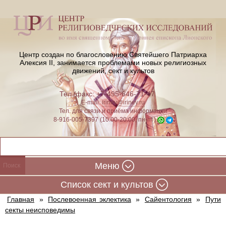
Центр создан по благословению Святейшего Патриарха
Алексия II,
занимается проблемами новых религиозных
движений, сект и культов
Тел./факс: +7-495-646-71-47
E-mail:
iriney@iriney.ru
Тел. для связи и приёма информации
8-916-005-7397 (10:00-20:00, пн-пт)
Меню
Cписок сект и культов
Главная
»
Послевоенная эклектика
»
Сайентология
»
Пути
секты неисповедимы