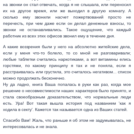
на звонки он стал отвечать, когда я не слышала, или переносил
их на другое время, или же выходил в другую комнату. А
сколько ему звонили насчет пожертвований просто не
перечесть, при чем даже если он делал денежные взносы, то
звонки не останавливались. Такое ощущение, что каждый
работник из всех этих офисов звонил ему в течение дня.
А какие воззрения были у него на абсолютно житейские дела,
если у меня что-то болело, то со мной не разговаривали;
любые таблетки считались наркотиками, а вот витамины елись
горстями, по какому принципу я так и не поняла, если я
расстраивалась или грустила, это считалось негативом... список
можно продолжать бесконечно.
Ну да ладно, книга Ваша попалась в руки как раз, когда мое
решение о несовместимости наших характеров было принято, и
стала своеобразным доказательством, что нормальные люди
есть. Ура! Вот такая вышла история под названием 'как я
ходила в секту'. Кажется так называется одна из Ваших статей.
Спасибо Вам! Жаль, что раньше я об этом не задумывалась, не
интересовалась и не знала.