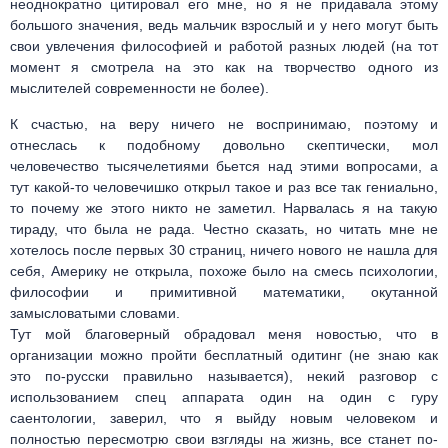
неоднократно цитировал его мне, но я не придавала этому
большого значения, ведь мальчик взрослый и у него могут быть
свои увлечения философией и работой разных людей (на тот
момент я смотрела на это как на творчество одного из
мыслителей современности не более).
К счастью, на веру ничего не воспринимаю, поэтому и
отнеслась к подобному довольно скептически, мол
человечество тысячелетиями бьется над этими вопросами, а
тут какой-то человечишко открыл такое и раз все так гениально,
то почему же этого никто не заметил. Нарвалась я на такую
тираду, что была не рада. Честно сказать, но читать мне не
хотелось после первых 30 страниц, ничего нового не нашла для
себя, Америку не открыла, похоже было на смесь психологии,
философии и примитивной математики, окутанной
замысловатыми словами.
Тут мой благоверный обрадовал меня новостью, что в
организации можно пройти бесплатный одитинг (не знаю как
это по-русски правильно называется), некий разговор с
использованием спец аппарата один на один с гуру
саентологии, заверил, что я выйду новым человеком и
полностью пересмотрю свои взгляды на жизнь, все станет по-