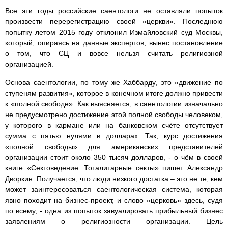
Все эти годы российские саентологи не оставляли попыток
произвести перерегистрацию своей «церкви». Последнюю
попытку летом 2015 году отклонил Измайловский суд Москвы,
который, опираясь на данные экспертов, вынес постановление
о том, что СЦ и вовсе нельзя считать религиозной
организацией.
Основа саентологии, по тому же Хаббарду, это «движение по
ступеням развития», которое в конечном итоге должно привести
к «полной свободе». Как выясняется, в саентологии изначально
не предусмотрено достижение этой полной свободы человеком,
у которого в кармане или на банковском счёте отсутствует
сумма с пятью нулями в долларах. Так, курс достижения
«полной свободы» для американских представителей
организации стоит около 350 тысяч долларов, - о чём в своей
книге «Сектоведение. Тоталитарные секты» пишет Александр
Дворкин. Получается, что люди низкого достатка – это не те, кем
может заинтересоваться саентологическая система, которая
явно походит на бизнес-проект, и слово «церковь» здесь, судя
по всему, - одна из попыток завуалировать прибыльный бизнес
заявлениям о религиозности организации. Цель