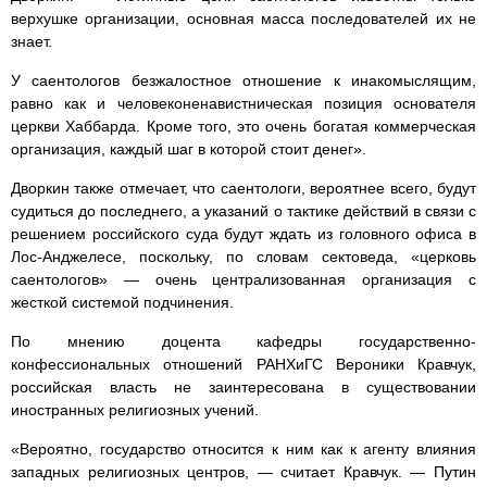
верхушке организации, основная масса последователей их не
знает.
У саентологов безжалостное отношение к инакомыслящим,
равно как и человеконенавистническая позиция основателя
церкви Хаббарда. Кроме того, это очень богатая коммерческая
организация, каждый шаг в которой стоит денег».
Дворкин также отмечает, что саентологи, вероятнее всего, будут
судиться до последнего, а указаний о тактике действий в связи с
решением российского суда будут ждать из головного офиса в
Лос-Анджелесе, поскольку, по словам сектоведа, «церковь
саентологов» — очень централизованная организация с
жесткой системой подчинения.
По мнению доцента кафедры государственно-
конфессиональных отношений РАНХиГС Вероники Кравчук,
российская власть не заинтересована в существовании
иностранных религиозных учений.
«Вероятно, государство относится к ним как к агенту влияния
западных религиозных центров, — считает Кравчук. — Путин