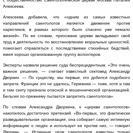
Алексеева.
Алексеева добавила, что «одним из самых известных
направлений саентологов является движение против
наркотиков, в рамках которого было спасено уже немало
жизней». По ее словам, прихожане церкви вкладывают свой
труд в деятельность по восстановлению моральных ценностей,
помогают справляться с последствиями стихийных бедствий,
имея хорошо организованную группу волонтеров.
Эксперты назвали решение суда беспрецедентным. «Это очень
важное решение, — считает известный сектовед Александр
Дворкин. — По существу, мы первые, кто добился подобного
запрета: Франции это не удалось, Германии — тоже, хотя и там
и там секту признали опасной и мошеннической организацией,
Бельгия по-прежнему пытается запретить саентологов».
По словам Александра Дворкина, к «церкви саентологов»
накопилось достаточно претензий. «Во-первых, это фактически
разведывательная организация, она собирает самую интимную
информацию о людях и использует ее против них, — говорит
Дворкин. — Истинные цели саентологов известны только