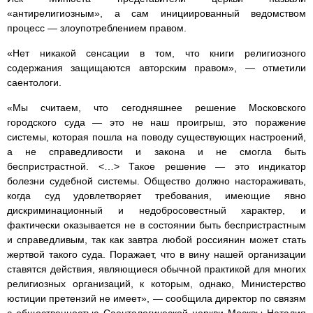
«антирелигиозным», а сам инициированный ведомством
процесс — злоупотреблением правом.
«Нет никакой сенсации в том, что книги религиозного
содержания защищаются авторским правом», — отметили
саентологи.
«Мы считаем, что сегодняшнее решение Московского
городского суда — это не наш проигрыш, это поражение
системы, которая пошла на поводу существующих настроений,
а не справедливости и закона и не смогла быть
беспристрастной. <…> Такое решение — это индикатор
болезни судебной системы. Общество должно настораживать,
когда суд удовлетворяет требования, имеющие явно
дискриминационный и недобросовестный характер, и
фактически оказывается не в состоянии быть беспристрастным
и справедливым, так как завтра любой россиянин может стать
жертвой такого суда. Поражает, что в вину нашей организации
ставятся действия, являющиеся обычной практикой для многих
религиозных организаций, к которым, однако, Министерство
юстиции претензий не имеет», — сообщила директор по связям
с общественностью Саентологической церкви Москвы Наталия