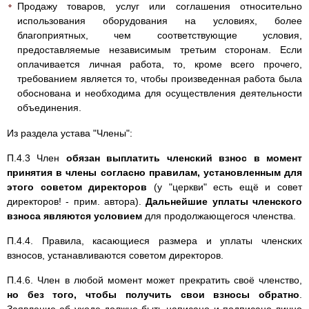
Продажу товаров, услуг или соглашения относительно
использования оборудования на условиях, более
благоприятных, чем соответствующие условия,
предоставляемые независимым третьим сторонам. Если
оплачивается личная работа, то, кроме всего прочего,
требованием является то, чтобы произведенная работа была
обоснована и необходима для осуществления деятельности
объединения.
Из раздела устава "Члены":
П.4.3 Член
обязан выплатить членский взнос в момент
принятия в члены согласно правилам, установленным для
этого советом директоров
(у "церкви" есть ещё и совет
директоров! - прим. автора).
Дальнейшие уплаты членского
взноса являются условием
для продолжающегося членства.
П.4.4. Правила, касающиеся размера и уплаты членских
взносов, устанавливаются советом директоров.
П.4.6. Член в любой момент может прекратить своё членство,
но без того, чтобы получить свои взносы обратно
.
Заявление об уходе должно быть написано и подписано лично