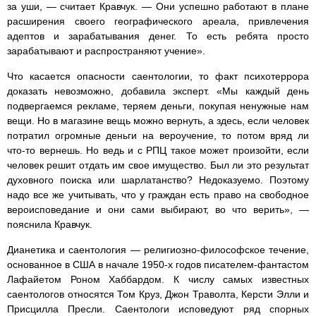
за уши, — считает Кравчук. — Они успешно работают в плане
расширения своего географического ареала, привлечения
адептов и зарабатывания денег. То есть ребята просто
зарабатывают и распространяют учение».
Что касается опасности саентологии, то факт психотеррора
доказать невозможно, добавила эксперт. «Мы каждый день
подвергаемся рекламе, теряем деньги, покупая ненужные нам
вещи. Но в магазине вещь можно вернуть, а здесь, если человек
потратил огромные деньги на вероучение, то потом вряд ли
что-то вернешь. Но ведь и с РПЦ такое может произойти, если
человек решит отдать им свое имущество. Был ли это результат
духовного поиска или шарлатанство? Недоказуемо. Поэтому
надо все же учитывать, что у граждан есть право на свободное
вероисповедание и они сами выбирают, во что верить», —
пояснила Кравчук.
Дианетика и саентология — религиозно-философское течение,
основанное в США в начале 1950-х годов писателем-фантастом
Лафайетом Роном Хаббардом. К числу самых известных
саентологов относятся Том Круз, Джон Траволта, Керсти Элли и
Присцилла Пресли. Саентологи исповедуют ряд спорных