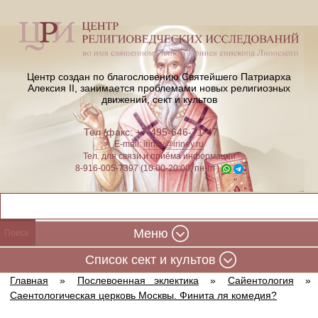
Центр создан по благословению Святейшего Патриарха
Алексия II,
занимается проблемами новых религиозных
движений, сект и культов
Тел./факс: +7-495-646-71-47
E-mail:
iriney@iriney.ru
Тел. для связи и приёма информации
8-916-005-7397 (10:00-20:00, пн-пт)
Меню
Cписок сект и культов
Главная
»
Послевоенная эклектика
»
Сайентология
»
Саентологическая церковь Москвы. Финита ля комедия?