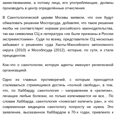
заимствованием, а потому лица, его употребляющие, должны
производить в центр определённые отчисления.
В Саентологической церкви Москвы заявили, что они будут
обжаловать решение Мосгорсуда, добавляя, что такое решение
якобы не соответствует нормам российского законодательства,
так как символика СЦ и литература «не были признаны в России
экстремистскими». Судя по всему, представители СЦ несколько
забывают о решениях суда Ханты-Мансийского автономного
округа (2010) и Мособлсуда (2012), которые, по сути, и стали
прецедентом.
Кое-что о саентологии, которую адепты именуют религиозной
организацией.
Одно из главных противоречий, с которым приходится
сталкиваться стремящимся достичь «полной свободы», в том,
что, по Хаббарду, саентология – направление в «религии»,
лечащее любые болезни, но только излечиваются не все... По
словам Хаббарда, саентология «помогает излечить рак», и что
современная медицина саентологу попросту не нужна. Это
заявление, высказанное Хаббардом в 70-х годах, привлекло к