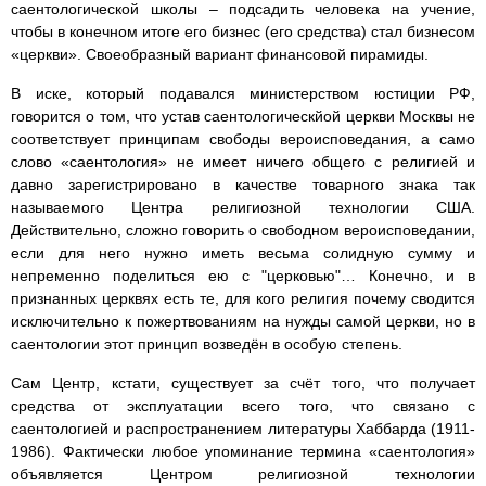
саентологической школы – подсадить человека на учение,
чтобы в конечном итоге его бизнес (его средства) стал бизнесом
«церкви». Своеобразный вариант финансовой пирамиды.
В иске, который подавался министерством юстиции РФ,
говорится о том, что устав саентологическйой церкви Москвы не
соответствует принципам свободы вероисповедания, а само
слово «саентология» не имеет ничего общего с религией и
давно зарегистрировано в качестве товарного знака так
называемого Центра религиозной технологии США.
Действительно, сложно говорить о свободном вероисповедании,
если для него нужно иметь весьма солидную сумму и
непременно поделиться ею с "церковью"… Конечно, и в
признанных церквях есть те, для кого религия почему сводится
исключительно к пожертвованиям на нужды самой церкви, но в
саентологии этот принцип возведён в особую степень.
Сам Центр, кстати, существует за счёт того, что получает
средства от эксплуатации всего того, что связано с
саентологией и распространением литературы Хаббарда (1911-
1986). Фактически любое упоминание термина «саентология»
объявляется Центром религиозной технологии