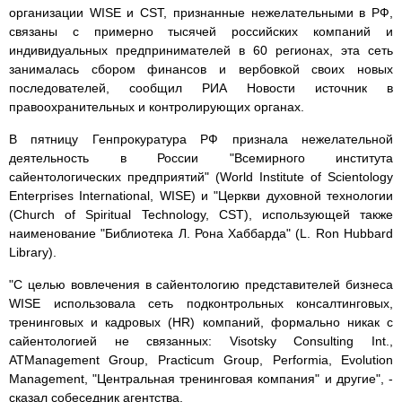
организации WISE и CST, признанные нежелательными в РФ,
связаны с примерно тысячей российских компаний и
индивидуальных предпринимателей в 60 регионах, эта сеть
занималась сбором финансов и вербовкой своих новых
последователей, сообщил РИА Новости источник в
правоохранительных и контролирующих органах.
В пятницу Генпрокуратура РФ признала нежелательной
деятельность в России "Всемирного института
сайентологических предприятий" (World Institute of Scientology
Enterprises International, WISE) и "Церкви духовной технологии
(Church of Spiritual Technology, CST), использующей также
наименование "Библиотека Л. Рона Хаббарда" (L. Ron Hubbard
Library).
"С целью вовлечения в сайентологию представителей бизнеса
WISE использовала сеть подконтрольных консалтинговых,
тренинговых и кадровых (HR) компаний, формально никак с
сайентологией не связанных: Visotsky Consulting Int.,
ATManagement Group, Practicum Group, Performia, Evolution
Management, "Центральная тренинговая компания" и другие", -
сказал собеседник агентства.