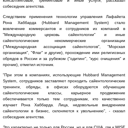
консалтинговые, тренинговые и иные услуги, рассказал
собеседник агентства.
Следствием применения технологии управления Лафайета
Рона Хаббарда (Hubbard Management System) стало
вовлечение коммерсантов и сотрудников их компаний в
"Международную церковь сайентологии" и иные
сайентологические некоммерческие организации
("Международная ассоциация сайентологов", "Морская
организация", "Флаг" и другие), прохождение ими религиозных
обрядов в России и за рубежом ("одитинг", "курс очищения" и
прочие), отметил источник.
"При этом в компаниях, использующие Hubbard Management
System, сотрудников заставляют проходить сайентологические
тренинги, обряды, в офисах оборудуются обучающие
сайентологические классы, карьерное продвижение
обеспечивается только тем сотрудникам, кто качественно
изучает Рона Хаббарда. Лица, недовольные внедрением
сайентологии в бизнес, склоняются к увольнению", - сказал
собеседник агентства.
Это характерно не только для России, но и для США, где к WISE