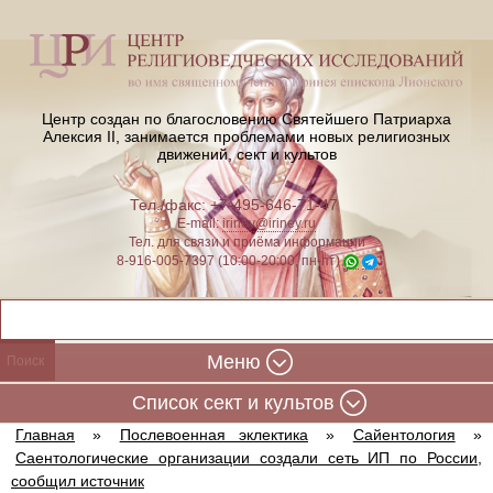
Центр создан по благословению Святейшего Патриарха
Алексия II,
занимается проблемами новых религиозных
движений, сект и культов
Тел./факс: +7-495-646-71-47
E-mail:
iriney@iriney.ru
Тел. для связи и приёма информации
8-916-005-7397 (10:00-20:00, пн-пт)
Меню
Cписок сект и культов
Главная
»
Послевоенная эклектика
»
Сайентология
»
Саентологические организации создали сеть ИП по России,
сообщил источник