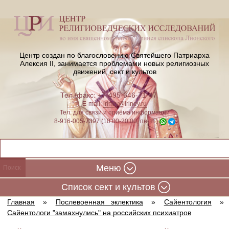
Центр создан по благословению Святейшего Патриарха
Алексия II,
занимается проблемами новых религиозных
движений, сект и культов
Тел./факс: +7-495-646-71-47
E-mail:
iriney@iriney.ru
Тел. для связи и приёма информации
8-916-005-7397 (10:00-20:00, пн-пт)
Меню
Cписок сект и культов
Главная
»
Послевоенная эклектика
»
Сайентология
»
Сайентологи "замахнулись" на российских психиатров