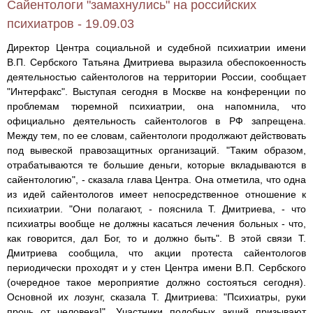
Сайентологи "замахнулись" на российских
психиатров - 19.09.03
Директор Центра социальной и судебной психиатрии имени
В.П. Сербского Татьяна Дмитриева выразила обеспокоенность
деятельностью сайентологов на территории России, сообщает
"Интерфакс". Выступая сегодня в Москве на конференции по
проблемам тюремной психиатрии, она напомнила, что
официально деятельность сайентологов в РФ запрещена.
Между тем, по ее словам, сайентологи продолжают действовать
под вывеской правозащитных организаций. "Таким образом,
отрабатываются те большие деньги, которые вкладываются в
сайентологию", - сказала глава Центра. Она отметила, что одна
из идей сайентологов имеет непосредственное отношение к
психиатрии. "Они полагают, - пояснила Т. Дмитриева, - что
психиатры вообще не должны касаться лечения больных - что,
как говорится, дал Бог, то и должно быть". В этой связи Т.
Дмитриева сообщила, что акции протеста сайентологов
периодически проходят и у стен Центра имени В.П. Сербского
(очередное такое мероприятие должно состояться сегодня).
Основной их лозунг, сказала Т. Дмитриева: "Психиатры, руки
прочь от человека!". Участники подобных акций призывают