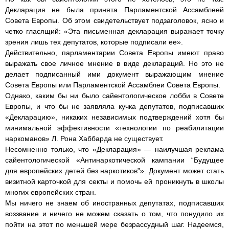
Декларация не была принята Парламентской Ассамблеей
Совета Европы. Об этом свидетельствует подзаголовок, ясно и
четко гласящий: «Эта письменная декларация выражает точку
зрения лишь тех депутатов, которые подписали ее».
Действительно, парламентарии Совета Европы имеют право
выражать свое личное мнение в виде деклараций. Но это не
делает подписанный ими документ выражающим мнение
Совета Европы или Парламентской Ассамблеи Совета Европы.
Однако, каким бы ни было сайентологическое лобби в Совете
Европы, и что бы не заявляла кучка депутатов, подписавших
«Декларацию», никаких независимых подтверждений хотя бы
минимальной эффективности «технологии по реабилитации
наркоманов» Л. Рона Хаббарда не существует.
Несомненно только, что «Декларация» — наилучшая реклама
сайентологической «Антинаркотической кампании “Будущее
для европейских детей без наркотиков”». Документ может стать
визитной карточкой для секты и помочь ей проникнуть в школы
многих европейских стран.
Мы ничего не знаем об иностранных депутатах, подписавших
воззвание и ничего не можем сказать о том, что понудило их
пойти на этот по меньшей мере безрассудный шаг. Надеемся,