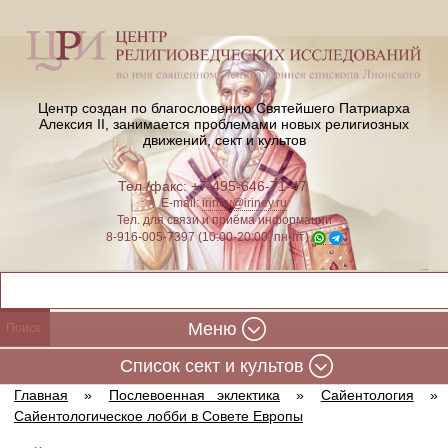
Центр создан по благословению Святейшего Патриарха
Алексия II,
занимается проблемами новых религиозных
движений, сект и культов
Тел./факс: +7-495-646-71-47
E-mail:
iriney@iriney.ru
Тел. для связи и приёма информации
8-916-005-7397 (10:00-20:00, пн-пт)
Меню
Cписок сект и культов
Главная
»
Послевоенная эклектика
»
Сайентология
»
Сайентологическое лобби в Совете Европы