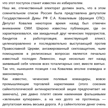
что этот поступок станет известен их избирателям.
Наш же, отечественный электорат должен знать, что в этом
сомнительном списке Россия была представлена депутатом
Государственной Думы РФ С.А. Ковалевым (фракция СПС).
Депутат Ковалев некоторое время назад был отмечен
вниманием СМИ. Широко известны публикации, где он
характеризовался, как закадычный друг чеченских террористов,
бандитов и работорговцев; воинствующий атеист,
целенаправленно и последовательно выступающий против
Православной Церкви; ангажированный сектозащитник, чьим
помощником в религиозных вопросах является печально
известный господин Левинсон, еще несколько лет назад
заявивший себя членом всех тоталитарных сект, вместе взятых.
Так что, нынешняя позиция г-на Ковалева вполне очевидна и
закономерна.
Как известно, чеченские полевые командиры, вовсю
промышляющие торговлей наркотиками (этого союзник
сайентологической антинаркотической акции предпочитает не
замечать), уже давно платят своим наемникам фальшивыми
«зелеными купюрами», а на них долго не протянешь —
депутатская жизнь весьма дорога. А у сайентологии денег очень