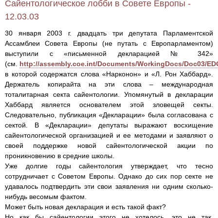
Сайентологическое лобби в Совете Европы -
12.03.03
30 января 2003 г. двадцать три депутата Парламентской
Ассамблеи Совета Европы (не путать с Европарламентом)
выступили с «письменной декларацией № 342»
(см.
http://assembly.coe.int/Documents/WorkingDocs/Doc03/ED
в которой содержатся слова «Нарконон» и «Л. Рон Хаббард».
Держатель копирайта на эти слова – международная
тоталитарная секта сайентологии. Упомянутый в декларации
Хаббард является основателем этой зловещей секты.
Следовательно, публикация «Декларации» была согласована с
сектой. В «Декларации» депутаты выражают восхищение
сайентологической организацией и ее методами и заявляют о
своей поддержке новой сайентологической акции по
проникновению в средние школы.
Уже долгие годы сайентология утверждает, что тесно
сотрудничает с Советом Европы. Однако до сих пор секте не
удавалось подтвердить эти свои заявления ни одним сколько-
нибудь весомым фактом.
Может быть новая декларация и есть такой факт?
Но как бы сайентологии этого не хотелось, это не так.