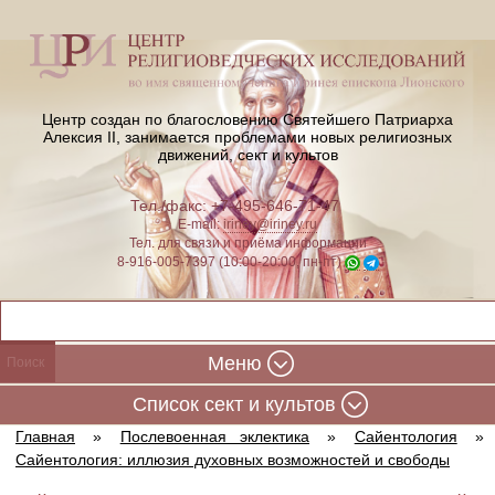
Центр создан по благословению Святейшего Патриарха
Алексия II,
занимается проблемами новых религиозных
движений, сект и культов
Тел./факс: +7-495-646-71-47
E-mail:
iriney@iriney.ru
Тел. для связи и приёма информации
8-916-005-7397 (10:00-20:00, пн-пт)
Меню
Cписок сект и культов
Главная
»
Послевоенная эклектика
»
Сайентология
»
Сайентология: иллюзия духовных возможностей и свободы