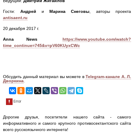
Ведущий:
Дмитрий Жигайлов
Гости:
Андрей
и
Марина Снеговы
, авторы проекта
antisaent.ru
20 декабря 2017 г.
Anna News
https://www.youtube.com/watch?
time_continue=745&v=pV60KUyxCWc
Обсудить данный материал вы можете в
Telegram-канале А. Л.
Дворкина
.
Дорогие друзья, посетители нашего сайта - самого
информативного и самого крупного противосектантского сайта
всего русскоязычного интернета!