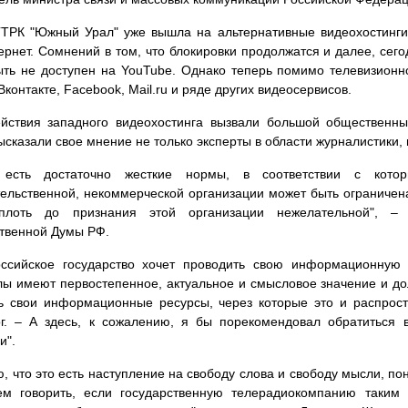
ТРК "Южный Урал" уже вышла на альтернативные видеохостинги
ернет. Сомнений в том, что блокировки продолжатся и далее, сего
ть не доступен на YouTube. Однако теперь помимо телевизионн
Вконтакте, Facebook, Mail.ru и ряде других видеосервисов.
ействия западного видеохостинга вызвали большой общественны
ысказали свое мнение не только эксперты в области журналистики, 
есть достаточно жесткие нормы, в соответствии с кото
ельственной, некоммерческой организации может быть ограничен
плоть до признания этой организации нежелательной", – 
твенной Думы РФ.
оссийское государство хочет проводить свою информационную 
ы имеют первостепенное, актуальное и смысловое значение и до
ь свои информационные ресурсы, через которые это и распрост
ог. – А здесь, к сожалению, я бы порекомендовал обратиться 
и".
ю, что это есть наступление на свободу слова и свободу мысли, по
м говорить, если государственную телерадиокомпанию таким 