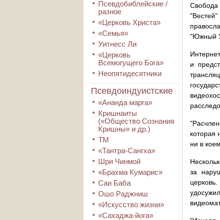
Псевдобиблейские /
Свобода
разное
"Вестей
«Церковь Христа»
правосла
«Семья»
"Южный У
Уитнесс Ли
Интернет
«Церковь
Всемогущего Бога»
и предс
Неопятидесятники
трансляц
государс
Псевдоиндуистские
видеохо
«Ананда марга»
расследо
Кришнаиты
(«Общество Сознания
"Расчлен
Кришны» и др.)
которая 
ТМ
ни в кое
«Тантра-Сангха»
Шри Чинмой
Нескольк
«Брахма Кумарис»
за нару
церковь
Саи Баба
удосужи
Ошо Раджниш
видеомат
«Искусство жизни»
«Сахаджа-йога»