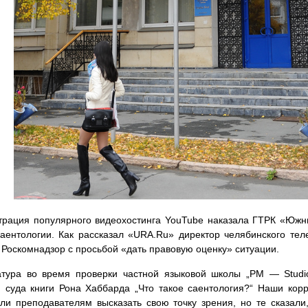
трация популярного видеохостинга YouTube наказала ГТРК «Южн
аентологии. Как рассказал «URA.Ru» директор челябинского тел
 Роскомнадзор с просьбой «дать правовую оценку» ситуации.
атура во время проверки частной языковой школы „РМ — Stud
суда книги Рона Хаббарда „Что такое саентология?“ Наши кор
ли преподавателям высказать свою точку зрения, но те сказали