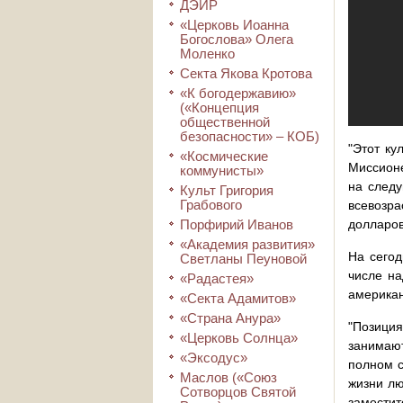
ДЭИР
«Церковь Иоанна
Богослова» Олега
Моленко
Секта Якова Кротова
«К богодержавию»
(«Концепция
общественной
безопасности» – КОБ)
"Этот ку
«Космические
Миссионе
коммунисты»
на следу
Культ Григория
Грабового
всевозра
Порфирий Иванов
долларов
«Академия развития»
На сегод
Светланы Пеуновой
числе на
«Радастея»
американ
«Секта Адамитов»
«Страна Анура»
"Позици
«Церковь Солнца»
занимают
«Эксодус»
полном с
Маслов («Союз
жизни лю
Сотворцов Святой
заместит