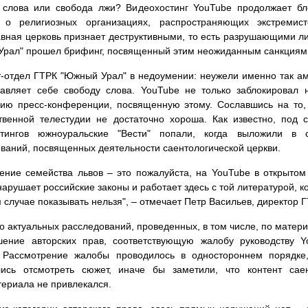
 слова или свобода лжи? Видеохостинг YouTube продолжает бл
" о религиозных организациях, распространяющих экстремист
вная церковь признает деструктивными, то есть разрушающими ли
рал" прошел брифинг, посвященный этим неожиданным санкциям 
-отдел ГТРК "Южный Урал" в недоумении: неужели именно так ам
тавляет себе свободу слова. YouTube не только заблокировал 
ию пресс-конференции, посвященную этому. Сославшись на то,
твенной телестудии не достаточно хороша. Как известно, под
стингов южноуральские "Вести" попали, когда выложили в 
ваний, посвященных деятельности саентологической церкви.
ение семейства львов – это пожалуйста, на YouTube в открытом 
нарушает российские законы и работает здесь с той литературой, к
м случае показывать нельзя", – отмечает Петр Васильев, директор 
о актуальных расследований, проведенных, в том числе, по матер
шение авторских прав, соответствующую жалобу руководству Y
. Рассмотрение жалобы проводилось в одностороннем порядке
лись отсмотреть сюжет, иначе бы заметили, что контент сае
ериала не привлекался.