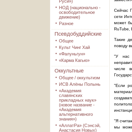
Руси»)
НОД (национально -
Сейчас Г
освободительное
сети Инт
движение)
может бы
Разное
RuTube, 
Псевдобуддийские
Такие д
Общее
поводу в
Культ Чинг Хай
«Фалуньгун»
"У нас 
«Карма Кагью»
неправит
числе в
Оккультные
Государс
Общее / оккультизм
ИСВ Алёны Полынь
"Если р
«Академия
материал
славянских
создават
прикладных наук»
политол
(новое название -
«Академия
инстанци
альтернативного
знания»)
"Я счита
«АллатРа» (Сэнсэй,
мы може
Анастасия Новых)