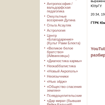
выражени
Антропософия /
ЮУрГУ.
вальдорфская
педагогика
20:34, 1
Оккультные
воззрения Дугина
ГТРК Юж
Ольга Асауляк
Астрология
Центр
«Благодарение»
(Культ Рами Блекта)
«Великое белое
YouTu
братство»
разби
(Айванховцы)
«Диагностика кармы»
Неокаббалистика
«Новый Акрополь»
Неоязычники
«Нью эйдж»
«Общество спасения
землян»
Псевдоцелительские
«Дар мира» (бывшая
Рейки Кадуцей)