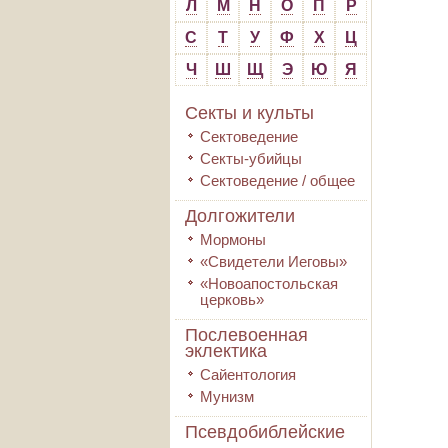
Л
М
Н
О
П
Р
С
Т
У
Ф
Х
Ц
Ч
Ш
Щ
Э
Ю
Я
Секты и культы
Сектоведение
Секты-убийцы
Сектоведение / общее
Долгожители
Мормоны
«Свидетели Иеговы»
«Новоапостольская
церковь»
Послевоенная
эклектика
Сайентология
Мунизм
Псевдобиблейские