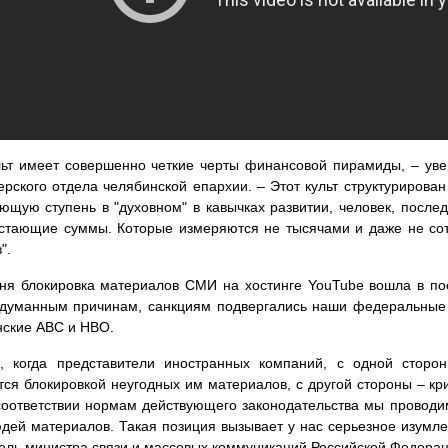
льт имеет совершенно четкие черты финансовой пирамиды, – уве
рского отдела челябинской епархии. – Этот культ структурирован
ющую ступень в "духовном" в кавычках развитии, человек, послед
стающие суммы. Которые измеряются не тысячами и даже не сот
".
ня блокировка материалов СМИ на хостинге YouTube вошла в пос
думанным причинам, санкциям подвергались наши федеральные к
ские ABC и HBO.
я, когда представители иностранных компаний, с одной сторо
ся блокировкой неугодных им материалов, с другой стороны – кри
оответствии нормам действующего законодательства мы проводим
дей материалов. Такая позиция вызывает у нас серьезное изумле
ель министра связи и массовых коммуникаций Российской Федерац