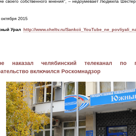
е своего собственного мнения", – недоумевает Людмила Шестерк
9 октября 2015
ный Урал
http://www.cheltv.ru/Sankcii_YouTube_ne_povliyali
be наказал челябинский телеканал по п
рательство включился Роскомнадзор