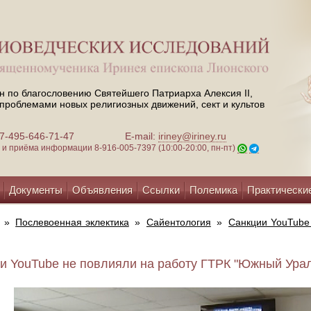
н по благословению Святейшего Патриарха Алексия II,
проблемами новых религиозных движений, сект и культов
 +7-495-646-71-47
E-mail:
iriney@iriney.ru
зи и приёма информации
8-916-005-7397 (10:00-20:00, пн-пт)
Документы
Объявления
Ссылки
Полемика
Практически
»
Послевоенная эклектика
»
Сайентология
»
Санкции YouTube
и YouTube не повлияли на работу ГТРК "Южный Урал"