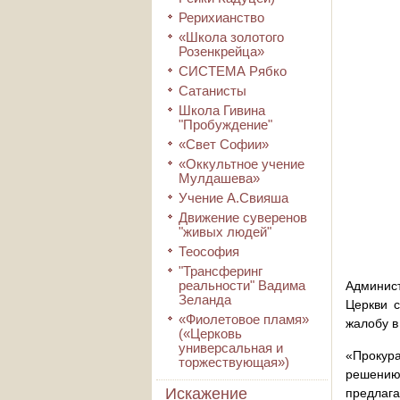
Рерихианство
«Школа золотого
Розенкрейца»
СИСТЕМА Рябко
Сатанисты
Школа Гивина
"Пробуждение"
«Свет Софии»
«Оккультное учение
Мулдашева»
Учение А.Свияша
Движение суверенов
"живых людей"
Теософия
"Трансферинг
реальности" Вадима
Админис
Зеланда
Церкви с
«Фиолетовое пламя»
жалобу в
(«Церковь
универсальная и
«Прокур
торжествующая»)
решению 
Искажение
предлага