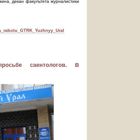
ина, декан факультета журналистики
_na_rabotu_GTRK_Yuzhnyy_Ural
росьбе саентологов. В