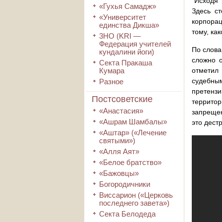
"Исходя 
«Гухья Самадж»
Здесь ст
«Университет
корпорац
единства Дикша»
тому, ка
3HO (KRI ―
Федерация учителей
По слова
кундалини йоги)
сложно о
Секта Пракаша
Кумара
отметил
судебным
Разное
претенз
Постсоветские
территор
«Анастасия»
запрещен
«Ашрам Шамбалы»
это дестр
«Аштар» («Лечение
святыми»)
«Алля Аят»
«Белое братство»
«Бажовцы»
Богородичники
Виссарион («Церковь
последнего завета»)
Секта Белодеда