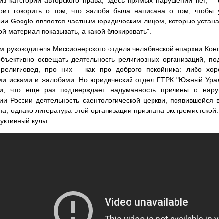
из категории авторского права, здесь прямых нарушений нет, – 
оит говорить о том, что жалоба была написана о том, чтобы 
ии Google является частным юридическим лицом, которые устана
кой материал показывать, а какой блокировать".
м руководителя Миссионерского отдела челябинской епархии Конс
бъективно освещать деятельность религиозных организаций, под
 религиовед, про них – как про доброго покойника: либо хор
и исками и жалобами. Но юридический отдел ГТРК "Южный Урал"
ий, что еще раз подтверждает надуманность причины о нару
ии России деятельность саентологической церкви, появившейся 
а, однако литература этой организации признана экстремистской.
уктивный культ.