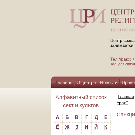
Центр созда
занимается 
Тел./факс:
Тел. для свя
Главная
О центре
Новости
Право
Помощь центру
Главная
Алфавитный список
Урал"
сект и культов
Санкци
А
Б
В
Г
Д
Е
Ё
Ж
З
И
Й
К