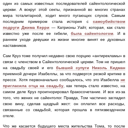
один из самых известных последователей сайентологической
церкви. А вокруг этой секты, признанной во многих странах
мира тоталитарной, ходит много пугающих слухов. Самым
последним примером стала история с
самоубийством
подруги
Джима Керри
— Катрионы Уайт, которая, как стало
известно уже после ее гибели,
была сайентологом
. И в
раннем уходе девушки из жизни многие винят ее духовных
наставников.
Сам Круз тоже получил недавно свою порцию «антирекламы» в
связи с членством в Сайентологической церкви. Том не пришел
на свадьбу своей и его
бывшей супуги
Николь Кидман
приемной дочери Изабеллы, за что подвергся резкой критике в
прессе. Хотя первоначально сообщалось, что это Изабелла
не
пригласила отца на свадьбу
, как теперь стало известно, на
самом деле Круз проигнорировал бракосочетание. И все из-за
того, что жених не сайентолог. Правда, Том частично загладил
свою вину, сделав щедрый жест: он оплатил все расходы,
связанные со свадьбой, которая прошла в пятизвездочном
отеле.
Что же касается будущего места жительства Тома, то после