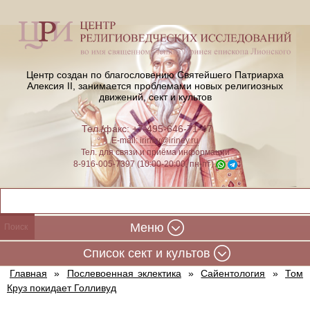
Центр создан по благословению Святейшего Патриарха
Алексия II,
занимается проблемами новых религиозных
движений, сект и культов
Тел./факс: +7-495-646-71-47
E-mail:
iriney@iriney.ru
Тел. для связи и приёма информации
8-916-005-7397 (10:00-20:00, пн-пт)
Меню
Cписок сект и культов
Главная
»
Послевоенная эклектика
»
Сайентология
»
Том
Круз покидает Голливуд