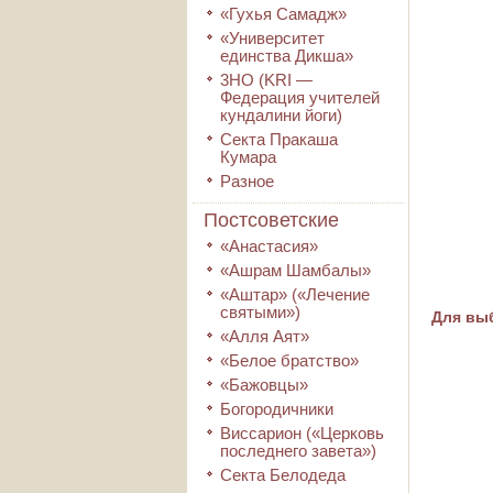
«Гухья Самадж»
«Университет
единства Дикша»
3HO (KRI ―
Федерация учителей
кундалини йоги)
Секта Пракаша
Кумара
Разное
Постсоветские
«Анастасия»
«Ашрам Шамбалы»
«Аштар» («Лечение
святыми»)
Для выб
«Алля Аят»
«Белое братство»
«Бажовцы»
Богородичники
Виссарион («Церковь
последнего завета»)
Секта Белодеда