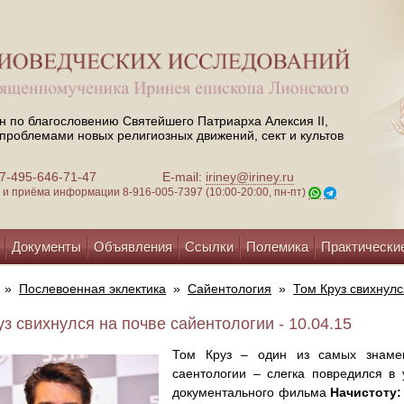
н по благословению Святейшего Патриарха Алексия II,
проблемами новых религиозных движений, сект и культов
 +7-495-646-71-47
E-mail:
iriney@iriney.ru
зи и приёма информации
8-916-005-7397 (10:00-20:00, пн-пт)
Документы
Объявления
Ссылки
Полемика
Практически
»
Послевоенная эклектика
»
Сайентология
»
Том Круз свихнулс
уз свихнулся на почве сайентологии - 10.04.15
Том Круз – один из самых знамен
саентологии – слегка повредился в
документального фильма
Начистоту: