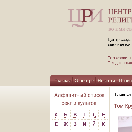
Центр созда
занимается 
Тел./факс:
Тел. для свя
Главная
О центре
Новости
Право
Помощь центру
Главная
Алфавитный список
сект и культов
Том Кр
А
Б
В
Г
Д
Е
Ё
Ж
З
И
Й
К