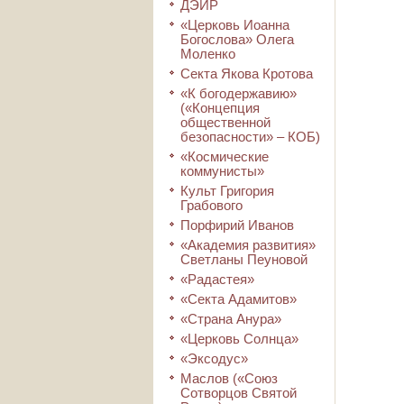
ДЭИР
«Церковь Иоанна
Богослова» Олега
Моленко
Секта Якова Кротова
«К богодержавию»
(«Концепция
общественной
безопасности» – КОБ)
«Космические
коммунисты»
Культ Григория
Грабового
Порфирий Иванов
«Академия развития»
Светланы Пеуновой
«Радастея»
«Секта Адамитов»
«Страна Анура»
«Церковь Солнца»
«Эксодус»
Маслов («Союз
Сотворцов Святой