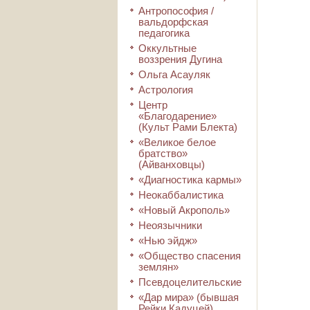
Антропософия /
вальдорфская
педагогика
Оккультные
воззрения Дугина
Ольга Асауляк
Астрология
Центр
«Благодарение»
(Культ Рами Блекта)
«Великое белое
братство»
(Айванховцы)
«Диагностика кармы»
Неокаббалистика
«Новый Акрополь»
Неоязычники
«Нью эйдж»
«Общество спасения
землян»
Псевдоцелительские
«Дар мира» (бывшая
Рейки Кадуцей)