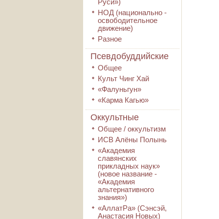
Руси»)
НОД (национально -
освободительное
движение)
Разное
Псевдобуддийские
Общее
Культ Чинг Хай
«Фалуньгун»
«Карма Кагью»
Оккультные
Общее / оккультизм
ИСВ Алёны Полынь
«Академия
славянских
прикладных наук»
(новое название -
«Академия
альтернативного
знания»)
«АллатРа» (Сэнсэй,
Анастасия Новых)