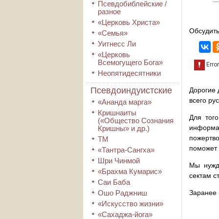
Псевдобиблейские /
разное
«Церковь Христа»
Обсудить
«Семья»
Уитнесс Ли
«Церковь
Всемогущего Бога»
Неопятидесятники
Псевдоиндуистские
Дорогие 
всего ру
«Ананда марга»
Кришнаиты
Для того
(«Общество Сознания
информа
Кришны» и др.)
пожертво
ТМ
поможет 
«Тантра-Сангха»
Шри Чинмой
Мы нужд
«Брахма Кумарис»
сектам с
Саи Баба
Ошо Раджниш
Заранее 
«Искусство жизни»
«Сахаджа-йога»