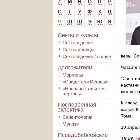
Л
М
Н
О
П
Р
С
Т
У
Ф
Х
Ц
Ч
Ш
Щ
Э
Ю
Я
Секты и культы
Сектоведение
Секты-убийцы
веры. Со
Сектоведение / общее
Долгожители
Читайте 
Мормоны
"Саенто
«Свидетели Иеговы»
наставни
«Новоапостольская
которые 
церковь»
К слову,
Послевоенная
эклектика
женой Кэ
Тома.
Сайентология
Мунизм
10 апрел
Псевдобиблейские
TV.UA
h