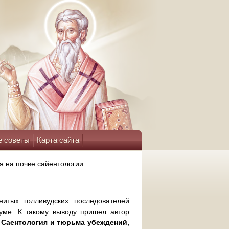
е советы
Карта сайта
я на почве сайентологии
итых голливудских последователей
 уме. К такому выводу пришел автор
 Саентология и тюрьма убеждений,