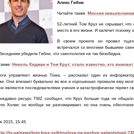
Алекс Гибни
.
Читайте также:
Миссия невыполнима 
52-летний Том Круз не скрывает, что
место в его жизни. И калечит психику 
В своем проекте он провел тщате
встречался со многими бывшими саент
беседники убедили Гибни, что саентология не так безобидна.
также:
Николь Кидман и Том Круз: стало известно, кто виноват
логи управляют жизнью Тома, – рассказал один из информато
ки. Они влезают буквально во все и хорошенько промыли ему мозг
не являются последователями учения и катастрофически теряет св
 недавно ресурс TMZ сообщил, что Круз больше года не общал
ти Холмс он вообще не разговаривает, но она очень обеспоко
я 2015, 15:45
ttp://tv.ua/news/tom-kruz-svikhnulsya-na-pochve-sajjentologii-73