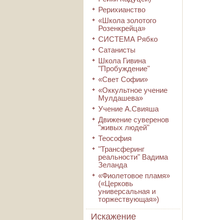
Рерихианство
«Школа золотого
Розенкрейца»
СИСТЕМА Рябко
Сатанисты
Школа Гивина
"Пробуждение"
«Свет Софии»
«Оккультное учение
Мулдашева»
Учение А.Свияша
Движение суверенов
"живых людей"
Теософия
"Трансферинг
реальности" Вадима
Зеланда
«Фиолетовое пламя»
(«Церковь
универсальная и
торжествующая»)
Искажение