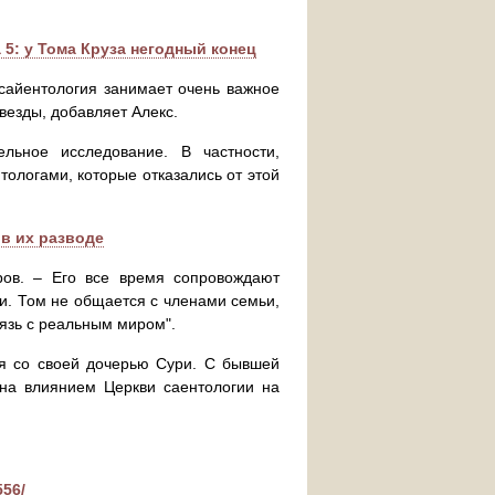
5: у Тома Круза негодный конец
 сайентология занимает очень важное
звезды, добавляет Алекс.
льное исследование. В частности,
ологами, которые отказались от этой
 в их разводе
ров. – Его все время сопровождают
и. Том не общается с членами семьи,
язь с реальным миром".
ся со своей дочерью Сури. С бывшей
ена влиянием Церкви саентологии на
556/