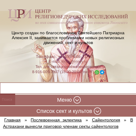
Центр создан по благословению Святейшего Патриарха
Алексия II,
занимается проблемами новых религиозных
движений, сект и культов
Тел./факс: +7-495-646-71-47
E-mail:
iriney@iriney.ru
Тел. для связи и приёма информации
8-916-005-7397 (10:00-20:00, пн-пт)
Меню
Cписок сект и культов
Главная
»
Послевоенная эклектика
»
Сайентология
»
В
Астрахани вынесли приговор членам секты сайентологов