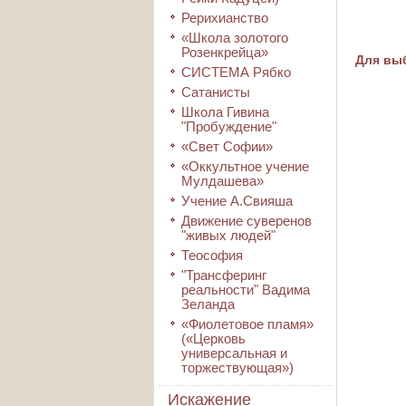
Рерихианство
«Школа золотого
Розенкрейца»
Для выб
СИСТЕМА Рябко
Сатанисты
Школа Гивина
"Пробуждение"
«Свет Софии»
«Оккультное учение
Мулдашева»
Учение А.Свияша
Движение суверенов
"живых людей"
Теософия
"Трансферинг
реальности" Вадима
Зеланда
«Фиолетовое пламя»
(«Церковь
универсальная и
торжествующая»)
Искажение