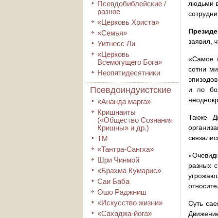
Псевдобиблейские /
людьми в
разное
сотрудни
«Церковь Христа»
Президе
«Семья»
заявил, 
Уитнесс Ли
«Церковь
«Самое и
Всемогущего Бога»
сотни ми
Неопятидесятники
эпизодов
Псевдоиндуистские
и по бо
неоднокр
«Ананда марга»
Кришнаиты
Также Д
(«Общество Сознания
Кришны» и др.)
организа
связалис
ТМ
«Тантра-Сангха»
«Очевидн
Шри Чинмой
разных с
«Брахма Кумарис»
угрожаю
Саи Баба
относите
Ошо Раджниш
«Искусство жизни»
Суть сае
«Сахаджа-йога»
Движение