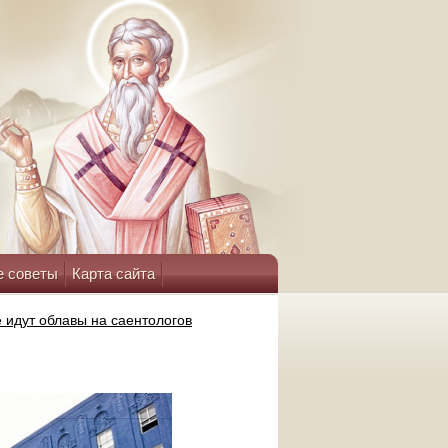
е советы
Карта сайта
 идут облавы на саентологов