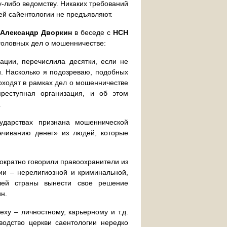
у-либо ведомству. Никаких требований
ей сайентологии не предъявляют.
 Александр Дворкин
в беседе с
НСН
уголовных дел о мошенничестве:
ации, перечислила десятки, если не
и. Насколько я подозреваю, подобных
оходят в рамках дел о мошенничестве
реступная организация, и об этом
.
сударствах признана мошеннической
качиванию денег» из людей, которые
нократно говорили правоохранители из
ии – нерелигиозной и криминальной,
шей страны вынести свое решение
н.
еху – личностному, карьерному и т.д.
водство церкви саентологии нередко