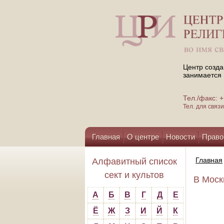
Центр созда
занимается 
Тел./факс:
Тел. для свя
Главная
О центре
Новости
Право
Помощь центру
Главная
Алфавитный список
сект и культов
В Моск
А
Б
В
Г
Д
Е
Ё
Ж
З
И
Й
К