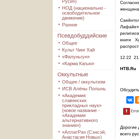
Руси»)
Согласн
НОД (национально -
женщина 
освободительное
движение)
Саейнто
Разное
Лафайет
религиоз
Псевдобуддийские
книги Х
Общее
распрост
Культ Чинг Хай
«Фалуньгун»
12:22 21
«Карма Кагью»
НТВ.Ru
Оккультные
Общее / оккультизм
ИСВ Алёны Полынь
Обсудить
«Академия
славянских
прикладных наук»
(новое название -
«Академия
альтернативного
знания»)
Дорогие 
«АллатРа» (Сэнсэй,
всего ру
Анастасия Новых)