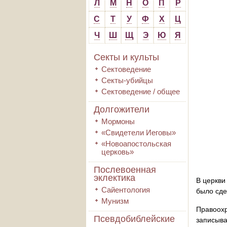
Л
М
Н
О
П
Р
С
Т
У
Ф
Х
Ц
Ч
Ш
Щ
Э
Ю
Я
Секты и культы
Сектоведение
Секты-убийцы
Сектоведение / общее
Долгожители
Мормоны
«Свидетели Иеговы»
«Новоапостольская
церковь»
Послевоенная
эклектика
В церкви
Сайентология
было сде
Мунизм
Правоохр
Псевдобиблейские
записыв