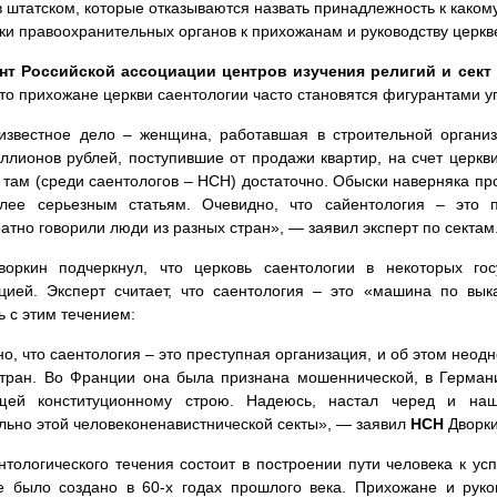
 штатском, которые отказываются назвать принадлежность к каком
ки правоохранительных органов к прихожанам и руководству церкв
нт Российской ассоциации центров изучения религий и сект
что прихожане церкви саентологии часто становятся фигурантами 
звестное дело – женщина, работавшая в строительной организ
ллионов рублей, поступившие от продажи квартир, на счет церкв
 там (среди саентологов – НСН) достаточно. Обыски наверняка пр
лее серьезным статьям. Очевидно, что сайентология – это п
атно говорили люди из разных стран», — заявил эксперт по сектам
воркин подчеркнул, что церковь саентологии в некоторых го
цией. Эксперт считает, что саентология – это «машина по вы
ь с этим течением:
о, что саентология – это преступная организация, и об этом неод
тран. Во Франции она была признана мошеннической, в Герман
щей конституционному строю. Надеюсь, настал черед и на
льно этой человеконенавистнической секты», — заявил
НСН
Дворки
нтологического течения состоит в построении пути человека к усп
 было создано в 60-х годах прошлого века. Прихожане и руко