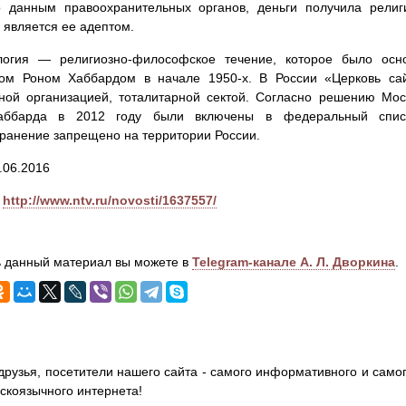
о данным правоохранительных органов, деньги получила религи
является ее адептом.
логия — религиозно-философское течение, которое было ос
ом Роном Хаббардом в начале 1950-х. В России «Церковь сай
ной организацией, тоталитарной сектой. Согласно решению Моск
аббарда в 2012 году были включены в федеральный списо
ранение запрещено на территории России.
.06.2016
http://www.ntv.ru/novosti/1637557/
 данный материал вы можете в
Telegram-канале А. Л. Дворкина
.
друзья, посетители нашего сайта - самого информативного и самог
сскоязычного интернета!