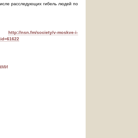
 числе расследующих гибель людей по
http://nsn.fm/society/v-moskve-i-
_id=61622
ами