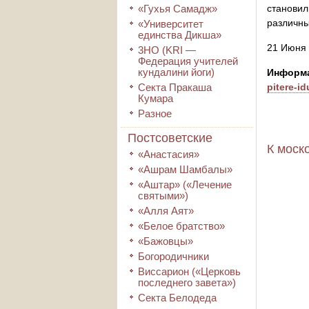
«Гухья Самадж»
становил
различн
«Университет
единства Дикша»
21 Июня
3HO (KRI ―
Федерация учителей
кундалини йоги)
Информа
Секта Пракаша
pitere-i
Кумара
Разное
Постсоветские
К моск
«Анастасия»
«Ашрам Шамбалы»
«Аштар» («Лечение
святыми»)
«Алля Аят»
«Белое братство»
«Бажовцы»
Богородичники
Виссарион («Церковь
последнего завета»)
Секта Белодеда