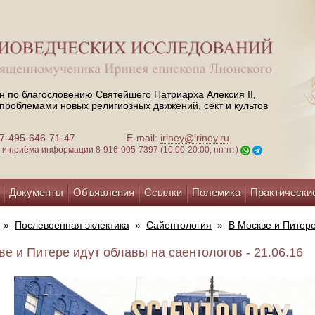
н по благословению Святейшего Патриарха Алексия II,
проблемами новых религиозных движений, сект и культов
 +7-495-646-71-47
E-mail:
iriney@iriney.ru
зи и приёма информации
8-916-005-7397 (10:00-20:00, пн-пт)
Документы
Объявления
Ссылки
Полемика
Практически
»
Послевоенная эклектика
»
Сайентология
»
В Москве и Питере
ве и Питере идут облавы на саентологов - 21.06.16