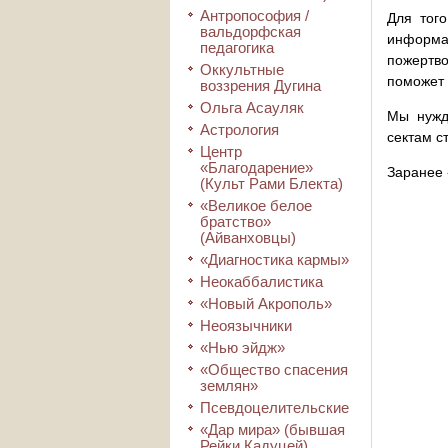
Антропософия /
Для того
вальдорфская
информа
педагогика
пожертво
Оккультные
поможет 
воззрения Дугина
Ольга Асауляк
Мы нужд
Астрология
сектам с
Центр
«Благодарение»
Заранее 
(Культ Рами Блекта)
«Великое белое
братство»
(Айванховцы)
«Диагностика кармы»
Неокаббалистика
«Новый Акрополь»
Неоязычники
«Нью эйдж»
«Общество спасения
землян»
Псевдоцелительские
«Дар мира» (бывшая
Рейки Кадуцей)