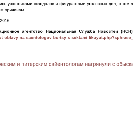
ись участниками скандалов и фигурантами уголовных дел, в том
ым причинам.
 2016
ционное агентство Национальная Служба Новостей (НСН)
dut-oblavy-na-saentologov-bortsy-s-sektami-likuyut.php?sphrase
овским и питерским сайентологам нагрянули с обыск