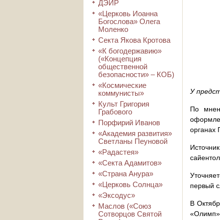
ДЭИР
«Церковь Иоанна
Богослова» Олега
Моленко
Секта Якова Кротова
«К богодержавию»
(«Концепция
общественной
безопасности» – КОБ)
«Космические
У предс
коммунисты»
Культ Григория
По мнен
Грабового
оформле
Порфирий Иванов
органах 
«Академия развития»
Светланы Пеуновой
Источни
«Радастея»
сайентол
«Секта Адамитов»
«Страна Анура»
Уточняет
«Церковь Солнца»
первый с
«Эксодус»
В Октябр
Маслов («Союз
Сотворцов Святой
«Олимп» 