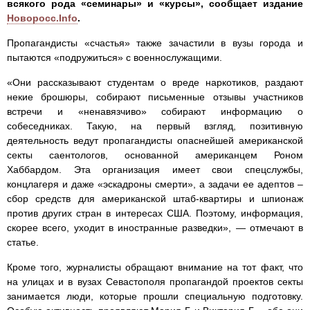
всякого рода «семинары» и «курсы», сообщает издание
Новоросс.Info
.
Пропагандисты «счастья» также зачастили в вузы города и
пытаются «подружиться» с военнослужащими.
«Они рассказывают студентам о вреде наркотиков, раздают
некие брошюры, собирают письменные отзывы участников
встречи и «ненавязчиво» собирают информацию о
собеседниках. Такую, на первый взгляд, позитивную
деятельность ведут пропагандисты опаснейшей американской
секты саентологов, основанной американцем Роном
Хаббардом. Эта организация имеет свои спецслужбы,
концлагеря и даже «эскадроны смерти», а задачи ее адептов –
сбор средств для американской штаб-квартиры и шпионаж
против других стран в интересах США. Поэтому, информация,
скорее всего, уходит в иностранные разведки», — отмечают в
статье.
Кроме того, журналисты обращают внимание на тот факт, что
на улицах и в вузах Севастополя пропагандой проектов секты
занимается люди, которые прошли специальную подготовку.