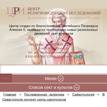
Центр создан по благословению Святейшего Патриарха
Алексия II,
занимается проблемами новых религиозных
движений, сект и культов
Тел./факс: +7-495-646-71-47
E-mail:
iriney@iriney.ru
Тел. для связи и приёма информации
8-916-005-7397 (10:00-20:00, пн-пт)
Меню
Cписок сект и культов
Главная
»
Послевоенная эклектика
»
Сайентология
»
В
Севастополе орудует секта саентологов