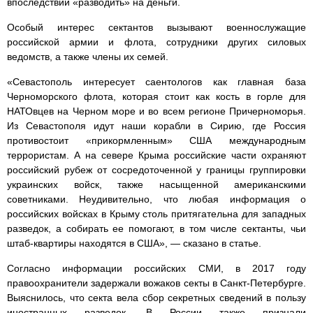
впоследствии «разводить» на деньги.
Особый интерес сектантов вызывают военнослужащие
российской армии и флота, сотрудники других силовых
ведомств, а также члены их семей.
«Севастополь интересует саентологов как главная база
Черноморского флота, которая стоит как кость в горле для
НАТОвцев на Черном море и во всем регионе Причерноморья.
Из Севастополя идут наши корабли в Сирию, где Россия
противостоит «прикормленным» США международным
террористам. А на севере Крыма российские части охраняют
российский рубеж от сосредоточенной у границы группировки
украинских войск, также насыщенной американскими
советниками. Неудивительно, что любая информация о
российских войсках в Крыму столь притягательна для западных
разведок, а собирать ее помогают, в том числе сектанты, чьи
штаб-квартиры находятся в США», — сказано в статье.
Согласно информации российских СМИ, в 2017 году
правоохранители задержали вожаков секты в Санкт-Петербурге.
Выяснилось, что секта вела сбор секретных сведений в пользу
иностранных разведок. В России также признали