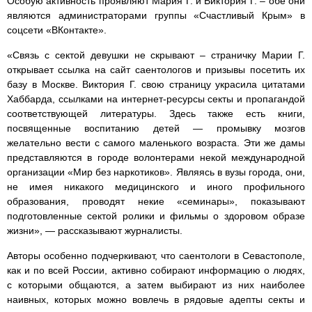
Особую активность проявляют Мария Г. и Виктория Г. – обе они
являются администраторами группы «Счастливый Крым» в
соцсети «ВКонтакте».
«Связь с сектой девушки не скрывают – страничку Марии Г.
открывает ссылка на сайт саентологов и призывы посетить их
базу в Москве. Виктория Г. свою страницу украсила цитатами
Хаббарда, ссылками на интернет-ресурсы секты и пропагандой
соответствующей литературы. Здесь также есть книги,
посвященные воспитанию детей — промывку мозгов
желательно вести с самого маленького возраста. Эти же дамы
представляются в городе волонтерами некой международной
организации «Мир без наркотиков». Являясь в вузы города, они,
не имея никакого медицинского и иного профильного
образования, проводят некие «семинары», показывают
подготовленные сектой ролики и фильмы о здоровом образе
жизни», — рассказывают журналисты.
Авторы особенно подчеркивают, что саентологи в Севастополе,
как и по всей России, активно собирают информацию о людях,
с которыми общаются, а затем выбирают из них наиболее
наивных, которых можно вовлечь в рядовые адепты секты и