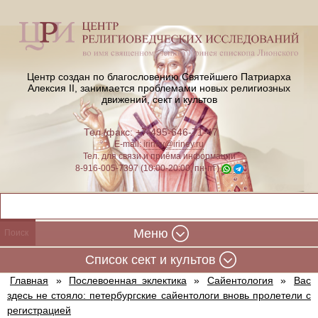
Центр создан по благословению Святейшего Патриарха
Алексия II,
занимается проблемами новых религиозных
движений, сект и культов
Тел./факс: +7-495-646-71-47
E-mail:
iriney@iriney.ru
Тел. для связи и приёма информации
8-916-005-7397 (10:00-20:00, пн-пт)
Меню
Cписок сект и культов
Главная
»
Послевоенная эклектика
»
Сайентология
»
Вас
здесь не стояло: петербургские сайентологи вновь пролетели с
регистрацией