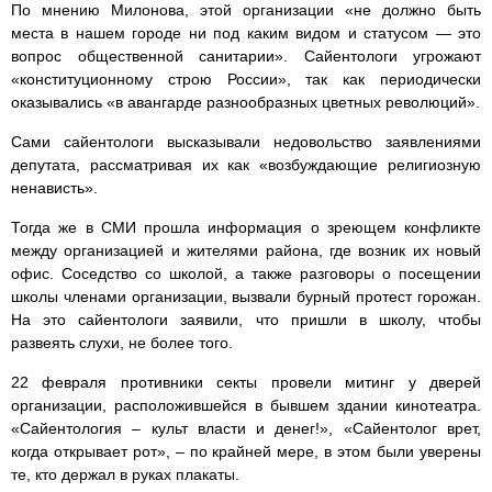
По мнению Милонова, этой организации «не должно быть
места в нашем городе ни под каким видом и статусом — это
вопрос общественной санитарии». Сайентологи угрожают
«конституционному строю России», так как периодически
оказывались «в авангарде разнообразных цветных революций».
Сами сайентологи высказывали недовольство заявлениями
депутата, рассматривая их как «возбуждающие религиозную
ненависть».
Тогда же в СМИ прошла информация о зреющем конфликте
между организацией и жителями района, где возник их новый
офис. Соседство со школой, а также разговоры о посещении
школы членами организации, вызвали бурный протест горожан.
На это сайентологи заявили, что пришли в школу, чтобы
развеять слухи, не более того.
22 февраля противники секты провели митинг у дверей
организации, расположившейся в бывшем здании кинотеатра.
«Сайентология – культ власти и денег!», «Сайентолог врет,
когда открывает рот», – по крайней мере, в этом были уверены
те, кто держал в руках плакаты.