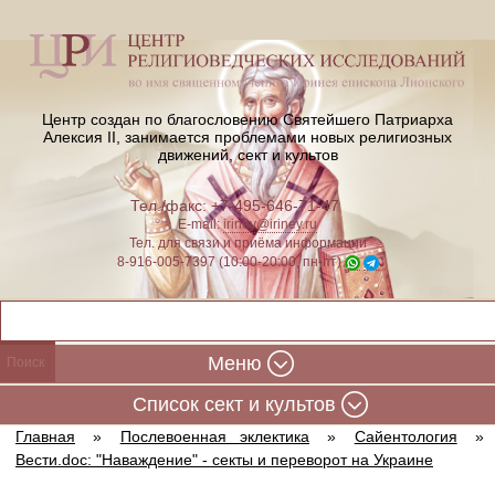
Центр создан по благословению Святейшего Патриарха
Алексия II,
занимается проблемами новых религиозных
движений, сект и культов
Тел./факс: +7-495-646-71-47
E-mail:
iriney@iriney.ru
Тел. для связи и приёма информации
8-916-005-7397 (10:00-20:00, пн-пт)
Меню
Cписок сект и культов
Главная
»
Послевоенная эклектика
»
Сайентология
»
Вести.doc: "Наваждение" - секты и переворот на Украине