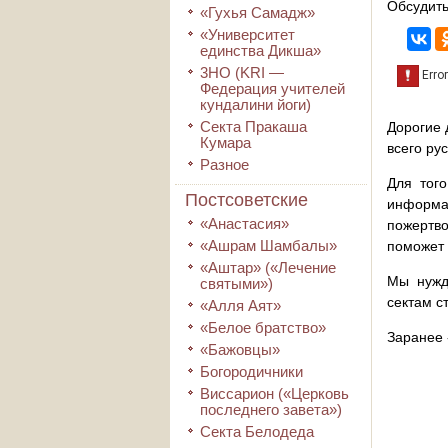
Обсудить
«Гухья Самадж»
«Университет
единства Дикша»
3HO (KRI ―
Федерация учителей
кундалини йоги)
Секта Пракаша
Дорогие 
Кумара
всего ру
Разное
Для того
Постсоветские
информа
«Анастасия»
пожертво
«Ашрам Шамбалы»
поможет 
«Аштар» («Лечение
Мы нужд
святыми»)
сектам с
«Алля Аят»
«Белое братство»
Заранее 
«Бажовцы»
Богородичники
Виссарион («Церковь
последнего завета»)
Секта Белодеда