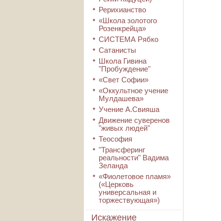
Рерихианство
«Школа золотого
Розенкрейца»
СИСТЕМА Рябко
Сатанисты
Школа Гивина
"Пробуждение"
«Свет Софии»
«Оккультное учение
Мулдашева»
Учение А.Свияша
Движение суверенов
"живых людей"
Теософия
"Трансферинг
реальности" Вадима
Зеланда
«Фиолетовое пламя»
(«Церковь
универсальная и
торжествующая»)
Искажение