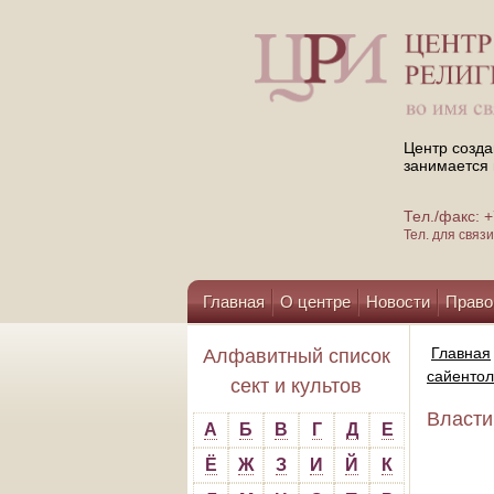
Центр созда
занимается 
Тел./факс:
Тел. для свя
Главная
О центре
Новости
Право
Помощь центру
Главная
Алфавитный список
сайенто
сект и культов
Власти
А
Б
В
Г
Д
Е
Ё
Ж
З
И
Й
К