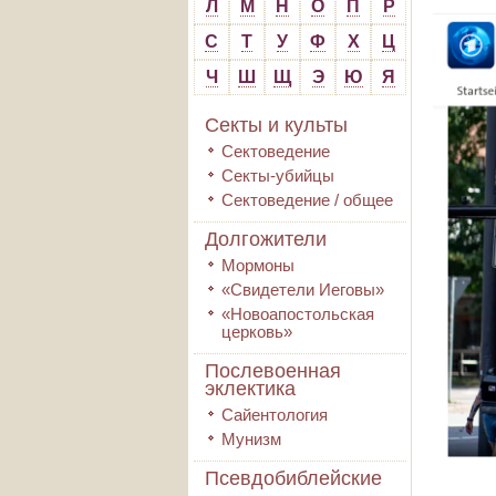
Л
М
Н
О
П
Р
С
Т
У
Ф
Х
Ц
Ч
Ш
Щ
Э
Ю
Я
Секты и культы
Сектоведение
Секты-убийцы
Сектоведение / общее
Долгожители
Мормоны
«Свидетели Иеговы»
«Новоапостольская
церковь»
Послевоенная
эклектика
Сайентология
Мунизм
Псевдобиблейские