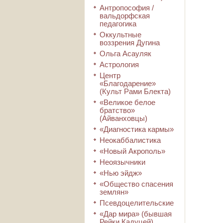
Антропософия /
вальдорфская
педагогика
Оккультные
воззрения Дугина
Ольга Асауляк
Астрология
Центр
«Благодарение»
(Культ Рами Блекта)
«Великое белое
братство»
(Айванховцы)
«Диагностика кармы»
Неокаббалистика
«Новый Акрополь»
Неоязычники
«Нью эйдж»
«Общество спасения
землян»
Псевдоцелительские
«Дар мира» (бывшая
Рейки Кадуцей)