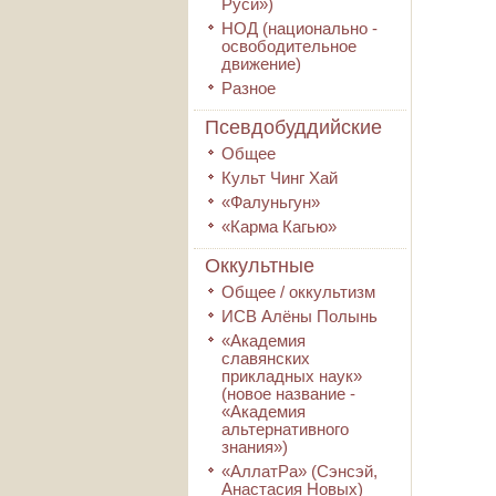
Руси»)
НОД (национально -
освободительное
движение)
Разное
Псевдобуддийские
Общее
Культ Чинг Хай
«Фалуньгун»
«Карма Кагью»
Оккультные
Общее / оккультизм
ИСВ Алёны Полынь
«Академия
славянских
прикладных наук»
(новое название -
«Академия
альтернативного
знания»)
«АллатРа» (Сэнсэй,
Анастасия Новых)