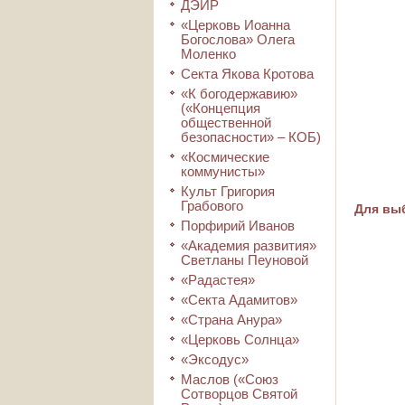
ДЭИР
«Церковь Иоанна
Богослова» Олега
Моленко
Секта Якова Кротова
«К богодержавию»
(«Концепция
общественной
безопасности» – КОБ)
«Космические
коммунисты»
Культ Григория
Грабового
Для выб
Порфирий Иванов
«Академия развития»
Светланы Пеуновой
«Радастея»
«Секта Адамитов»
«Страна Анура»
«Церковь Солнца»
«Эксодус»
Маслов («Союз
Сотворцов Святой