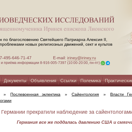
н по благословению Святейшего Патриарха Алексия II,
проблемами новых религиозных движений, сект и культов
 +7-495-646-71-47
E-mail:
iriney@iriney.ru
зи и приёма информации
8-916-005-7397 (10:00-20:00, пн-пт)
Документы
Объявления
Ссылки
Полемика
Практически
»
Послевоенная эклектика
»
Сайентология
»
Власти Ге
логами
 Германии прекратили наблюдение за сайентологами 
Германия все же поддалась давлению США и смяг