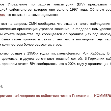
кое Управление по защите конституции (BfV) прекратило
ацией сайентологов, которое оно вело с 1997 года. Об этом с
hau
, со ссылкой на само ведомство.
ответ на запросы СМИ сообщили, что отказ от такого наблюдения 
огическая организация утратила значение на федеральном уровне»
м отчете ведомства, где сообщается об организациях под наблю
 было также принято в связи с тем, что в последние годы гер
 количеством более серьезных угроз.
логию создал в 1950-х годах писатель-фантаст Рон Хаббард. В
 церковью, в других ее считают опасной сектой. В Германии са
В прошлом отчете BfV сообщалось, что в 2024 году у организации 
26
кратило наблюдение за сайентологами в Германии — KOMMER