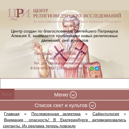
Центр создан по благословению Святейшего Патриарха
Алексия II,
занимается проблемами новых религиозных
движений, сект и культов
Тел./факс: +7-495-646-71-47
E-mail:
iriney@iriney.ru
Тел. для связи и приёма информации
8-916-005-7397 (10:00-20:00, пн-пт)
Меню
Cписок сект и культов
Главная
»
Послевоенная эклектика
»
Сайентология
»
Внимание, опасность! В Екатеринбурге активизировались
сектанты. Их реклама теперь повсюду