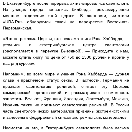
В Екатеринбурге после перерыва активизировались саентологи.
На улицах города появились билборды, рекламирующие
местное отделение этой церкви. В частности, читатели
«URA.Ru» обнаружили такой на перекрестке Восточная-
Первомайская.
«Это не реклама Церкви, это реклама книги Рона Хаббарда, —
уточнили в екатеринбургском центре саентологии
(располагается в переулке Выездной). — Приходите к нам,
можете купить книгу по цене от 750 до 1300 рублей и пройти у
нас ряд курсов».
Напомним, во всем мире у учения Рона Хаббарда — дурная
слава и практически статус секты. В частности, Германия не
признаёт саентологию религией, считает эту Церковь
коммерческой организацией и рассматривает возможность
запретить. Бельгия, Франция, Ирландия, Люксембург, Мексика,
Израиль также не признают саентологию религией. В России
часть саентологических материалов признаны экстремистскими
и занесены в федеральный список экстремистских материалов.
Несмотря на это, в Екатеринбурге саентология была весьма