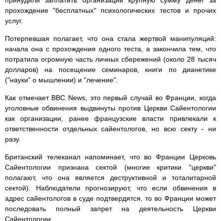
принудили заплатить организации крупную сумму денег за
прохождение "бесплатных" психологических тестов и прочих
услуг.
Потерпевшая полагает, что она стала жертвой манипуляций:
начала она с прохождения одного теста, а закончила тем, что
потратила огромную часть личных сбережений (около 28 тысяч
долларов) на посещение семинаров, книги по дианетике
("науки" о мышлении) и "лечение".
Как отмечает BBC News, это первый случай во Франции, когда
уголовные обвинения выдвинуты против Церкви Сайентологии
как организации, ранее французские власти привлекали к
ответственности отдельных сайентологов, но всю секту - ни
разу.
Британский телеканал напоминает, что во Франции Церковь
Сайентологии признана сектой (многие критики "церкви"
полагают, что она является деструктивной и тоталитарной
сектой). Наблюдатели прогнозируют, что если обвинения в
адрес сайентологов в суде подтвердятся, то во Франции может
последовать полный запрет на деятельность Церкви
Сайентологии.