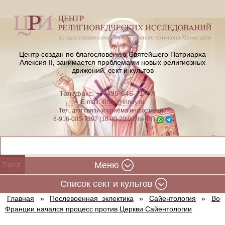
Центр создан по благословению Святейшего Патриарха
Алексия II,
занимается проблемами новых религиозных
движений, сект и культов
Тел./факс: +7-495-646-71-47
E-mail:
iriney@iriney.ru
Тел. для связи и приёма информации
8-916-005-7397 (10:00-20:00, пн-пт)
Меню
Cписок сект и культов
Главная
»
Послевоенная эклектика
»
Сайентология
»
Во
Франции начался процесс против Церкви Сайентологии