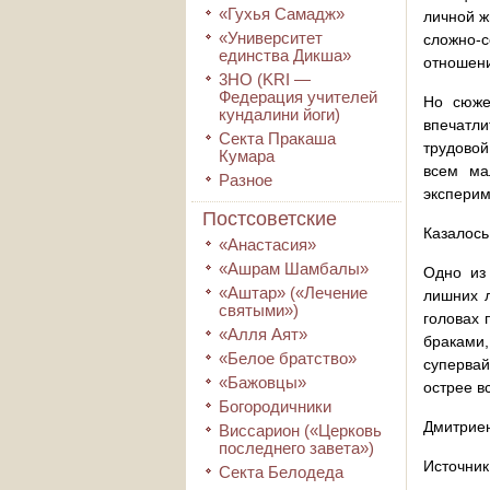
«Гухья Самадж»
личной ж
«Университет
сложно-
единства Дикша»
отношен
3HO (KRI ―
Федерация учителей
Но сюже
кундалини йоги)
впечатл
Секта Пракаша
трудовой
Кумара
всем ма
Разное
эксперим
Постсоветские
Казалось
«Анастасия»
«Ашрам Шамбалы»
Одно из 
«Аштар» («Лечение
лишних 
святыми»)
головах 
«Алля Аят»
браками,
«Белое братство»
суперва
«Бажовцы»
острее в
Богородичники
Дмитрие
Виссарион («Церковь
последнего завета»)
Источник
Секта Белодеда