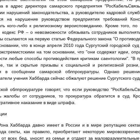
ла в адрес директора самарского предприятия "РосКабельСвяз
ии нарушений законодательства, а руководителю кадровой служ
ся на нарушение руководством предприятия требований Конст
ть кого-либо к религиозному вероисповеданию. Кроме того, п
 кодекс РФ – о невозможности обязывать сотрудников выполнят
ы ссылаются на первую статью Федерального закона "О противоде
сновании, что в конце апреля 2010 года Сургутский городской 
экстремистскими на том основании, что "они содержат идеи, оп
сти любые способы противодействия критикам саентологии". "В 
е, так и скрытые призывы к социальной и религиозной розни,
ся в сообщении самарской облпрокуратуры. Однако решени
атели учения Хаббарда сейчас обжалуют решение Сургутского суда
кой облпрокуратуре говорят, что если руководство "РосКабельС
ь жалобы от сотрудников, то прокуратура обратится в суд. Кро
ративное наказание в виде штрафа.
ции
она Хаббарда давно имеет в России и в мире репутацию секта
ода секты, как правило, приобретают некоторую мировоззренчес
от всех бед, уносят из семьи и отдают за маловразумительные