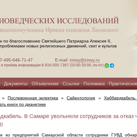
н по благословению Святейшего Патриарха Алексия II,
проблемами новых религиозных движений, сект и культов
 +7-495-646-71-47
E-mail:
iriney@iriney.ru
зи и приёма информации
8-916-005-7397 (10:00-20:00, пн-пт)
Документы
Объявления
Ссылки
Полемика
Практически
»
Послевоенная эклектика
»
Сайентология
»
Хаббардкабель.
тать книги по дианетике
дкабель. В Самаре увольняли сотрудников за отказ ч
10
м из предприятий Самарской области сотрудники ГУВД обнару