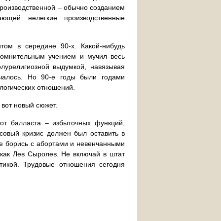
производственной – обычно созданием
вающей нелегкие производственные
том в середине 90-х. Какой-нибудь
сомнительным учением и мучил весь
олурелигиозной выдумкой, навязывая
чалось. Но 90-е годы были годами
ологических отношений.
 вот новый сюжет.
 от балласта – избыточных функций,
овый кризис должен был оставить в
Не борись с абортами и невенчанными
 как Лев Сыролев. Не включай в штат
тикой. Трудовые отношения сегодня