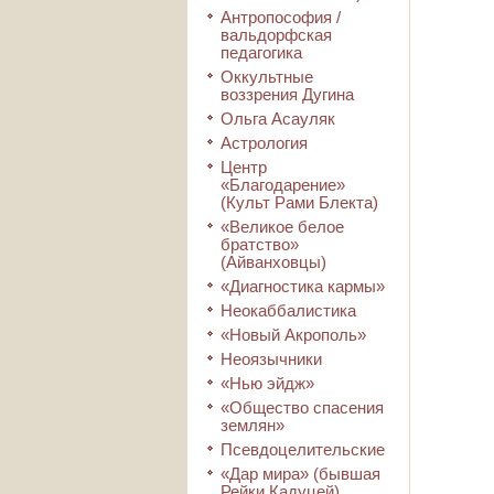
Антропософия /
вальдорфская
педагогика
Оккультные
воззрения Дугина
Ольга Асауляк
Астрология
Центр
«Благодарение»
(Культ Рами Блекта)
«Великое белое
братство»
(Айванховцы)
«Диагностика кармы»
Неокаббалистика
«Новый Акрополь»
Неоязычники
«Нью эйдж»
«Общество спасения
землян»
Псевдоцелительские
«Дар мира» (бывшая
Рейки Кадуцей)