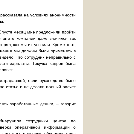
 рассказала на условиях анонимности
ы.
 Спустя месяц мне предложили пройти
В штате компании даже значился так
ерял, как мы их усвоили. Кроме того,
 знания мы должны были применять в
видело, что сотрудник неправильно с
сти зарплаты. Текучка кадров была
еловек.
острадавшей, если руководство было
по статье и не делали полный расчет
рять заработанные деньги, – говорит
бнаружили сотрудники центра по
оверки оперативной информации о
зультатам проверки облпрокуратура