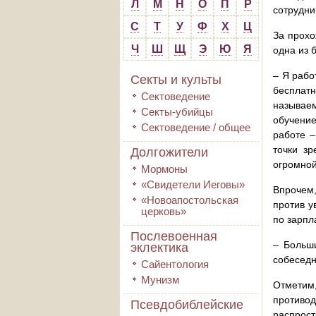
Л
М
Н
О
П
Р
сотрудни
С
Т
У
Ф
Х
Ц
За прохо
Ч
Ш
Щ
Э
Ю
Я
одна из 
– Я рабо
Секты и культы
бесплатн
Сектоведение
называем
Секты-убийцы
обучение
Сектоведение / общее
работе –
точки з
Долгожители
огромной
Мормоны
«Свидетели Иеговы»
Впрочем,
«Новоапостольская
против у
церковь»
по зарпл
Послевоенная
– Больши
эклектика
собеседн
Сайентология
Мунизм
Отметим
противо
Псевдобиблейские
распрос