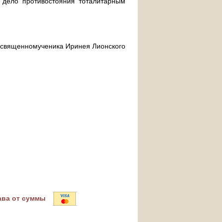
дело противостояния тоталитарным
ра священномученика Иринея Лионского
ава от суммы