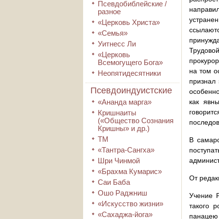
Псевдобиблейские /
направи
разное
устранен
«Церковь Христа»
ссылают
«Семья»
принужда
Уитнесс Ли
Трудовой
«Церковь
прокурор
Всемогущего Бога»
на том о
Неопятидесятники
признал 
Псевдоиндуистские
особенно
«Ананда марга»
как явны
говорит
Кришнаиты
(«Общество Сознания
последов
Кришны» и др.)
ТМ
В самарс
«Тантра-Сангха»
поступат
Шри Чинмой
админист
«Брахма Кумарис»
От редак
Саи Баба
Ошо Раджниш
Учение Р
«Искусство жизни»
такого р
«Сахаджа-йога»
панацею 