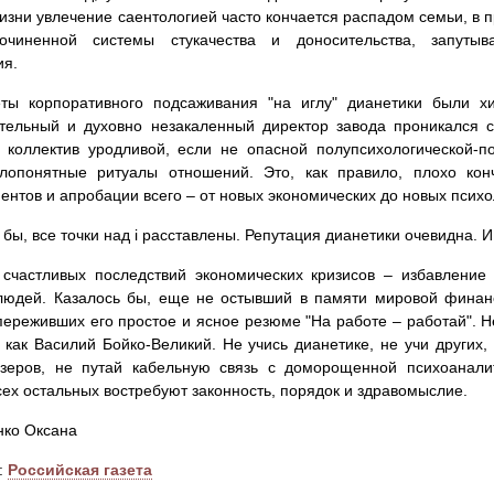
изни увлечение саентологией часто кончается распадом семьи, в 
сочиненной системы стукачества и доносительства, запуты
ия.
ты корпоративного подсаживания "на иглу" дианетики были хи
ительный и духовно незакаленный директор завода проникался 
 коллектив уродливой, если не опасной полупсихологической-п
лопонятные ритуалы отношений. Это, как правило, плохо кон
ентов и апробации всего – от новых экономических до новых псих
 бы, все точки над i расставлены. Репутация дианетики очевидна. И
счастливых последствий экономических кризисов – избавление
людей. Казалось бы, еще не остывший в памяти мировой финанс
переживших его простое и ясное резюме "На работе – работай". 
 как Василий Бойко-Великий. Не учись дианетике, не учи других,
йзеров, не путай кабельную связь с доморощенной психоанали
сех остальных востребуют законность, порядок и здравомыслие.
нко Оксана
:
Российская газета