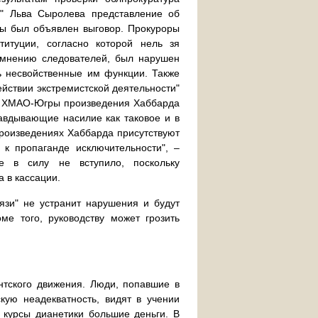
ь" Льва Сыролева представление об
бы был объявлен выговор. Прокуроры
итуции, согласно которой нель зя
о мнению следователей, был нарушен
ь несвойственные им функции. Также
йствии экстремистской деятельности"
суд ХМАО-Югры произведения Хаббарда
равдывающие насилие как таковое и в
произведениях Хаббарда присутствуют
 к пропаганде исключительности", –
е в силу не вступило, поскольку
 в кассации.
вязи" не устранит нарушения и будут
ме того, руководству может грозить
нтского движения. Люди, попавшие в
кую неадекватность, видят в учении
 курсы дианетики большие деньги. В