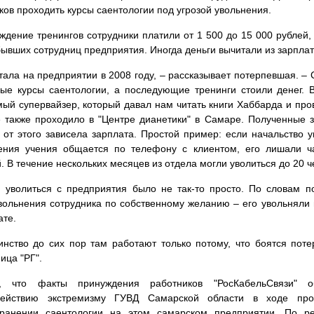
ков проходить курсы саентологии под угрозой увольнения.
ждение тренингов сотрудники платили от 1 500 до 15 000 рублей,
бывших сотрудниц предприятия. Иногда деньги вычитали из зарплат
тала на предприятии в 2008 году, – рассказывает потерпевшая. –
ые курсы саентологии, а последующие тренинги стоили денег. 
ый супервайзер, который давал нам читать книги Хаббарда и пров
 также проходило в "Центре дианетики" в Самаре. Полученные
 от этого зависела зарплата. Простой пример: если начальство у
рения учения общается по телефону с клиентом, его лишали ча
. В течение нескольких месяцев из отдела могли уволиться до 20 ч
 уволиться с предприятия было не так-то просто. По словам п
вольнения сотрудника по собственному желанию – его увольняли 
ате.
нство до сих пор там работают только потому, что боятся поте
ица "РГ".
, что факты принуждения работников "РосКабельСвязи" о
действию экстремизму ГУВД Самарской области в ходе пр
транении саентологии на этом самарском предприятии. По ре