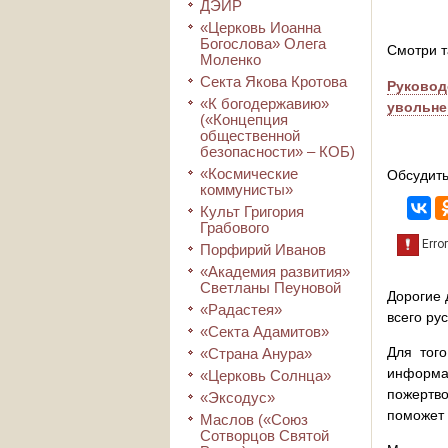
ДЭИР
«Церковь Иоанна
Богослова» Олега
Смотри т
Моленко
Секта Якова Кротова
Руковод
«К богодержавию»
увольне
(«Концепция
общественной
безопасности» – КОБ)
«Космические
Обсудить
коммунисты»
Культ Григория
Грабового
Порфирий Иванов
«Академия развития»
Светланы Пеуновой
Дорогие 
«Радастея»
всего ру
«Секта Адамитов»
Для того
«Страна Анура»
информа
«Церковь Солнца»
пожертво
«Эксодус»
поможет 
Маслов («Союз
Сотворцов Святой