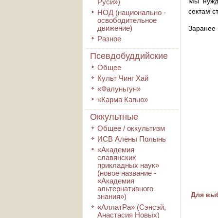
Мы нужд
Руси»)
сектам с
НОД (национально -
освободительное
движение)
Заранее 
Разное
Псевдобуддийские
Общее
Культ Чинг Хай
«Фалуньгун»
«Карма Кагью»
Оккультные
Общее / оккультизм
ИСВ Алёны Полынь
«Академия
славянских
прикладных наук»
(новое название -
«Академия
альтернативного
Для выб
знания»)
«АллатРа» (Сэнсэй,
Анастасия Новых)