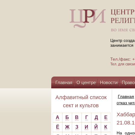
Центр созда
занимается 
Тел./факс:
Тел. для свя
Главная
О центре
Новости
Право
Помощь центру
Главная
Алфавитный список
отказ чи
сект и культов
Хаббар
А
Б
В
Г
Д
Е
21.08.
Ё
Ж
З
И
Й
К
На одно