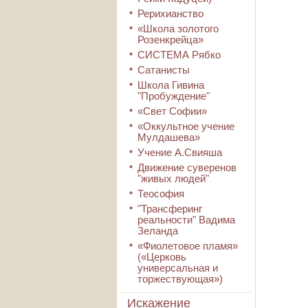
Рерихианство
«Школа золотого
Розенкрейца»
СИСТЕМА Рябко
Сатанисты
Школа Гивина
"Пробуждение"
«Свет Софии»
«Оккультное учение
Мулдашева»
Учение А.Свияша
Движение суверенов
"живых людей"
Теософия
"Трансферинг
реальности" Вадима
Зеланда
«Фиолетовое пламя»
(«Церковь
универсальная и
торжествующая»)
Искажение