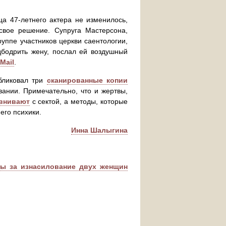
а 47-летнего актера не изменилось,
свое решение. Супруга Мастерсона,
уппе участников церкви саентологии,
дбодрить жену, послал ей воздушный
 Mail
.
убликовал три
сканированные копии
ании. Примечательно, что и жертвы,
авнивают
с сектой, а методы, которые
его психики.
Инна Шалыгина
мы за изнасилование двух женщин