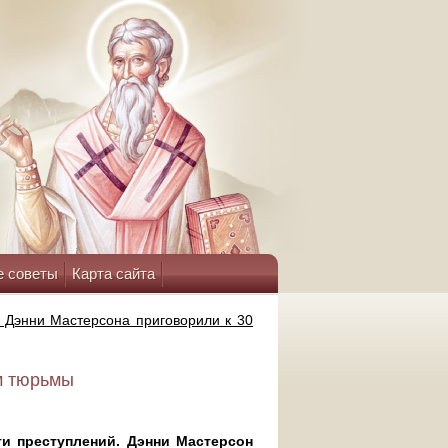
е советы
Карта сайта
 Дэнни Мастерсона приговорили к 30
м тюрьмы
и преступлений. Дэнни Мастерсон