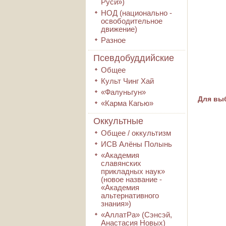
Руси»)
НОД (национально -
освободительное
движение)
Разное
Псевдобуддийские
Общее
Культ Чинг Хай
«Фалуньгун»
Для выб
«Карма Кагью»
Оккультные
Общее / оккультизм
ИСВ Алёны Полынь
«Академия
славянских
прикладных наук»
(новое название -
«Академия
альтернативного
знания»)
«АллатРа» (Сэнсэй,
Анастасия Новых)