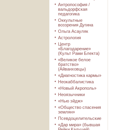
Антропософия /
вальдорфская
педагогика
Оккультные
воззрения Дугина
Ольга Асауляк
Астрология
Центр
«Благодарение»
(Культ Рами Блекта)
«Великое белое
братство»
(Айванховцы)
«Диагностика кармы»
Неокаббалистика
«Новый Акрополь»
Неоязычники
«Нью эйдж»
«Общество спасения
землян»
Псевдоцелительские
«Дар мира» (бывшая
Рейки Кадуцей)