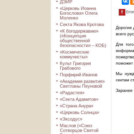
ДЭИР
«Церковь Иоанна
Богослова» Олега
Моленко
Секта Якова Кротова
Дорогие 
«К богодержавию»
всего ру
(«Концепция
общественной
Для того
безопасности» – КОБ)
информа
«Космические
коммунисты»
пожертво
Культ Григория
поможет 
Грабового
Мы нужд
Порфирий Иванов
сектам с
«Академия развития»
Светланы Пеуновой
Заранее 
«Радастея»
«Секта Адамитов»
«Страна Анура»
«Церковь Солнца»
«Эксодус»
Маслов («Союз
Сотворцов Святой