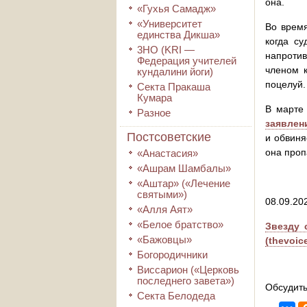
она.
«Гухья Самадж»
«Университет
Во время
единства Дикша»
когда с
3HO (KRI ―
напротив
Федерация учителей
членом к
кундалини йоги)
поцелуй.
Секта Пракаша
Кумара
В марте 
Разное
заявлен
Постсоветские
и обвиня
она проп
«Анастасия»
«Ашрам Шамбалы»
«Аштар» («Лечение
святыми»)
08.09.202
«Алля Аят»
«Белое братство»
Звезду 
«Бажовцы»
(thevoic
Богородичники
Виссарион («Церковь
последнего завета»)
Обсудить
Секта Белодеда