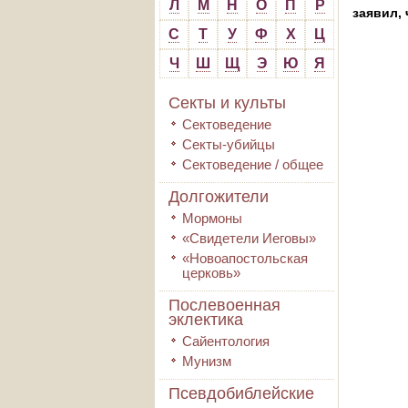
Л
М
Н
О
П
Р
заявил, 
С
Т
У
Ф
Х
Ц
Ч
Ш
Щ
Э
Ю
Я
Секты и культы
Сектоведение
Секты-убийцы
Сектоведение / общее
Долгожители
Мормоны
«Свидетели Иеговы»
«Новоапостольская
церковь»
Послевоенная
эклектика
Сайентология
Мунизм
Псевдобиблейские