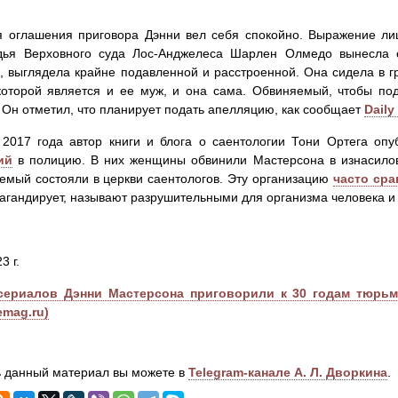
 оглашения приговора Дэнни вел себя спокойно. Выражение лиц
удья Верховного суда Лос-Анджелеса Шарлен Олмедо вынесла 
, выглядела крайне подавленной и расстроенной. Она сидела в гр
оторой является и ее муж, и она сама. Обвиняемый, чтобы по
 Он отметил, что планирует подать апелляцию, как сообщает
Daily
2017 года автор книги и блога о саентологии Тони Ортега оп
ий
в полицию. В них женщины обвинили Мастерсона в изнасилов
емый состояли в церкви саентологов. Эту организацию
часто ср
агандирует, называют разрушительными для организма человека и 
3 г.
сериалов Дэнни Мастерсона приговорили к 30 годам тюрь
emag.ru)
 данный материал вы можете в
Telegram-канале А. Л. Дворкина
.