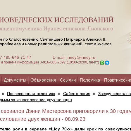
н по благословению Святейшего Патриарха Алексия II,
проблемами новых религиозных движений, сект и культов
 +7-495-646-71-47
E-mail:
iriney@iriney.ru
зи и приёма информации
8-916-005-7397 (10:00-20:00, пн-пт)
Документы
Объявления
Ссылки
Полемика
Практически
»
Послевоенная эклектика
»
Сайентология
»
Звезду сериалов
рьмы за изнасилование двух женщин
 сериалов Дэнни Мастерсона приговорили к 30 года
асилование двух женщин - 08.09.23
телю роли в сериале «Шоу 70-х» дали срок по совокупност