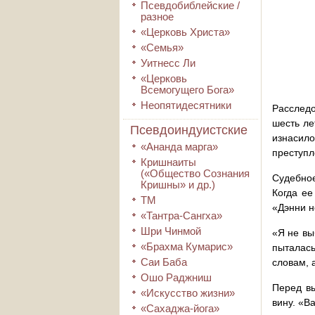
Псевдобиблейские /
разное
«Церковь Христа»
«Семья»
Уитнесс Ли
«Церковь
Всемогущего Бога»
Неопятидесятники
Расследо
шесть ле
Псевдоиндуистские
изнасил
«Ананда марга»
преступл
Кришнаиты
(«Общество Сознания
Судебное
Кришны» и др.)
Когда ее
ТМ
«Дэнни 
«Тантра-Сангха»
Шри Чинмой
«Я не вы
«Брахма Кумарис»
пыталась
Саи Баба
словам, 
Ошо Раджниш
Перед вы
«Искусство жизни»
вину. «В
«Сахаджа-йога»