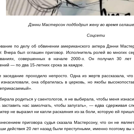
Дэнни Мастерсон подбодрил жену во время оглаше
Соцсети
вание по делу об обвинении американского актера Дэнни Масте
т. Вчера был оглашен приговор. Исполнитель ролей во многих с
ованиях, совершенных в начале 2000-х. Он получил 30 лет
ений — по два 15-летних срока за каждое.
 заседание проходило непросто. Одна из жертв рассказала, что
 изнасиловали, она обратилась в церковь, но якобы высокопоста
неприкасаемый».
бирала родиться у саентологов, я не выбирала, чтобы меня изнас
 заставить нас замолчать, чтобы запугать», — едва сдерживая сл
актер не выразил ни капли раскаяния из-за боли, которую ей приш
несением приговора судья сказала Мастерсону, что он не являет
аши действия 20 лет назад были преступными, именно поэтому вы 