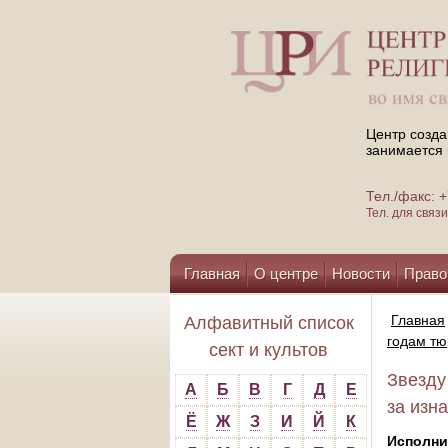
Центр созда
занимается 
Тел./факс:
Тел. для свя
Главная
О центре
Новости
Право
Помощь центру
Главная
Алфавитный список
годам тю
сект и культов
Звезду
А
Б
В
Г
Д
Е
за изн
Ё
Ж
З
И
Й
К
Исполни