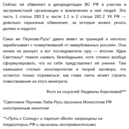
Сейчас её обвиняют в дискредитации ВС РФ в участии в
экстремистской организации и вовлечению в неё людей. Это
часть 1 статьи 280.3 и части 1.1 и 2 статьи 282.2 УК РФ —
довольно серьезные обвинения, за которые можно уехать
далеко и надолго.
Сама же Пеунова-Русь* давно живет за границей и неплохо
зарабатывает с пожертвований от завербованных россиян. Она
ничем не рискует, а вот последователи гуру — вполне. Идеи
Светланы* тяжело назвать безобидными, хотя сложно вообще
сформулировать, что из себя представляют её учения. Там
намешано столько конспирологии и теорий заговора, что
остается только поражаться, как глава секты может строить
повествование из этого винегрета.
Фото из соцсетей Людмилы Коротковой***
*Светлана Пеунова Лада-Русь признана Минюстом РФ
иностранным агентом
**«Путь к Солнцу» и партия «Воля» запрещены на
территории РФ и признаны экстремистскими