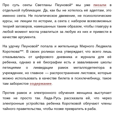
Про суть секты Светланы Пеуновой* мы уже
писали
в
отдельной публикации. Да, как бы не хотелось её адептам, это
именно секта. Не политическое движение, не психологические
курсы, не лекции по истории, а секта с набором всевозможных
теорий заговоров, намешанных таким образом, чтобы главгуру в
любой момент могла ухватиться за любую из них и привести в
качестве аргумента.
На удочку Пеуновой* попала и жительница Мирного Людмила
Короткова***. В своих роликах она утверждает, что всего лишь
отказывалась от цифрового дневника и журнала для её
ребенка, однако в её биографии есть и заваливание школы
петициями о ликвидации рамок металлодетектора в
учреждении, но главное — распространение листовок, которые
можно использовать в качестве билета в психлечебницу, такое
там забористое
содержание
.
Против рамок и электронного обучения женщина выступает
тоже не просто так. Лада-Русь рассказала ей, что через
электронные устройства ребенка Коротковой облучают члены
тайного правительства, чтобы позже превратить в раба.