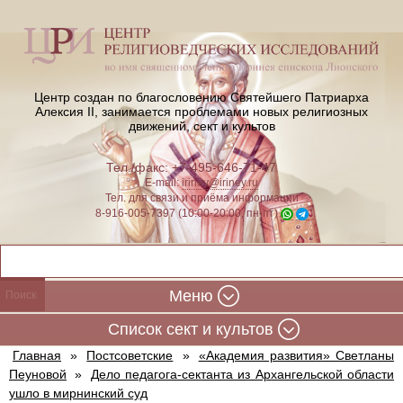
Центр создан по благословению Святейшего Патриарха
Алексия II,
занимается проблемами новых религиозных
движений, сект и культов
Тел./факс: +7-495-646-71-47
E-mail:
iriney@iriney.ru
Тел. для связи и приёма информации
8-916-005-7397 (10:00-20:00, пн-пт)
Меню
Cписок сект и культов
Главная
»
Постсоветские
»
«Академия развития» Светланы
Пеуновой
»
Дело педагога-сектанта из Архангельской области
ушло в мирнинский суд