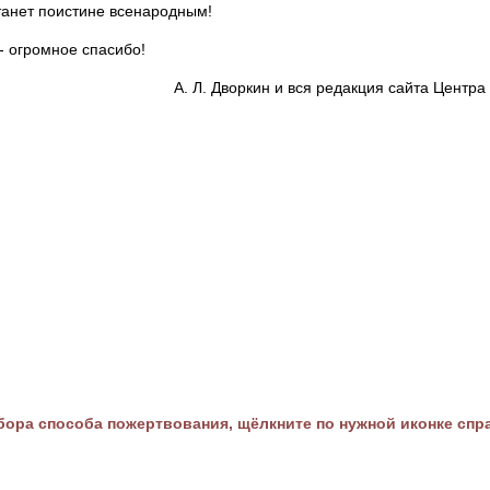
танет поистине всенародным!
- огромное спасибо!
А. Л. Дворкин и вся редакция сайта Цент
ора способа пожертвования, щёлкните по нужной иконке спр