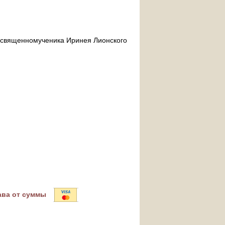
ра священномученика Иринея Лионского
ава от суммы