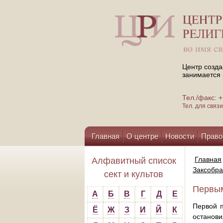
Центр созда
занимается 
Тел./факс:
Тел. для свя
Главная
О центре
Новости
Право
Помощь центру
Главная
Алфавитный список
Заксобра
сект и культов
Первым
А
Б
В
Г
Д
Е
Первой п
Ё
Ж
З
И
Й
К
останови