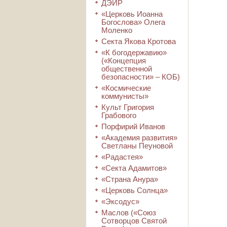
ДЭИР
«Церковь Иоанна
Богослова» Олега
Моленко
Секта Якова Кротова
«К богодержавию»
(«Концепция
общественной
безопасности» – КОБ)
«Космические
коммунисты»
Культ Григория
Грабового
Порфирий Иванов
«Академия развития»
Светланы Пеуновой
«Радастея»
«Секта Адамитов»
«Страна Анура»
«Церковь Солнца»
«Эксодус»
Маслов («Союз
Сотворцов Святой