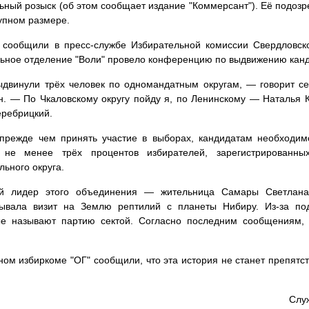
ный розыск (об этом сообщает издание "Коммерсант"). Её подоз
упном размере.
 сообщили в пресс-службе Избирательной комиссии Свердловск
ьное отделение "Воли" провело конференцию по выдвижению канд
винули трёх человек по одномандатным округам, — говорит се
. — По Чкаловскому округу пойду я, по Ленинскому — Наталья 
ребрицкий.
прежде чем принять участие в выборах, кандидатам необходим
 не менее трёх процентов избирателей, зарегистрированны
льного округа.
й лидер этого объединения — жительница Самары Светлана 
зывала визит на Землю рептилий с планеты Нибиру. Из-за по
ые называют партию сектой. Согласно последним сообщениям,
ном избиркоме "ОГ" сообщили, что эта история не станет препятс
Слу