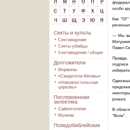
Л
М
Н
О
П
Р
федераль
особо кр
С
Т
У
Ф
Х
Ц
Как "ОГ"
Ч
Ш
Щ
Э
Ю
Я
регионал
Секты и культы
— Мы выд
Сектоведение
Матушкин
Секты-убийцы
Павел Се
Сектоведение / общее
Правда, 
Долгожители
подписи
Мормоны
избирате
«Свидетели Иеговы»
Одиозны
«Новоапостольская
церковь»
предска
некотор
Послевоенная
розыск.
эклектика
Сайентология
В област
Мунизм
"Воли".
Псевдобиблейские