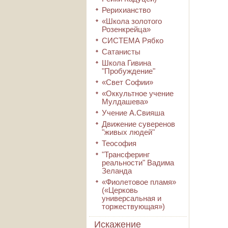
Рерихианство
«Школа золотого
Розенкрейца»
СИСТЕМА Рябко
Сатанисты
Школа Гивина
"Пробуждение"
«Свет Софии»
«Оккультное учение
Мулдашева»
Учение А.Свияша
Движение суверенов
"живых людей"
Теософия
"Трансферинг
реальности" Вадима
Зеланда
«Фиолетовое пламя»
(«Церковь
универсальная и
торжествующая»)
Искажение