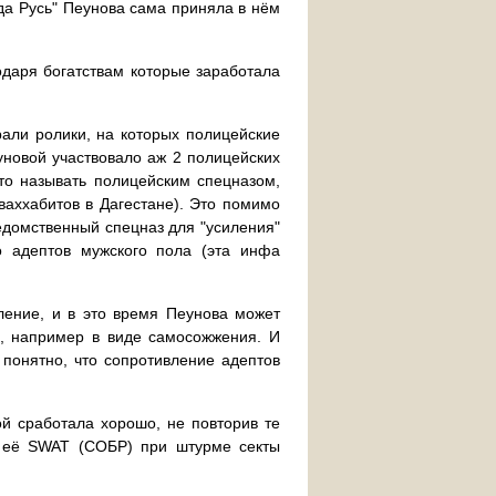
ада Русь" Пеунова сама приняла в нём
одаря богатствам которые заработала
рали ролики, на которых полицейские
новой участвовало аж 2 полицейских
то называть полицейским спецназом,
аххабитов в Дагестане). Это помимо
ведомственный спецназ для "усиления"
о адептов мужского пола (эта инфа
ление, и в это время Пеунова может
ов, например в виде самосожжения. И
понятно, что сопротивление адептов
й сработала хорошо, не повторив те
и её SWAT (СОБР) при штурме секты