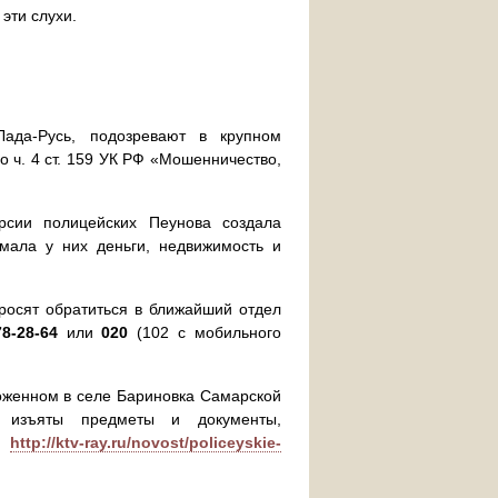
эти слухи.
ада-Русь, подозревают в крупном
 ч. 4 ст. 159 УК РФ «Мошенничество,
рсии полицейских Пеунова создала
мала у них деньги, недвижимость и
просят обратиться в ближайший отдел
78-28-64
или
020
(102 с мобильного
оженном в селе Бариновка Самарской
и изъяты предметы и документы,
."
http://ktv-ray.ru/novost/policeyskie-