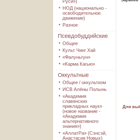
Руси»)
НОД (национально -
освободительное
движение)
Разное
Псевдобуддийские
Общее
Культ Чинг Хай
«Фалуньгун»
«Карма Кагью»
Оккультные
Общее / оккультизм
ИСВ Алёны Полынь
«Академия
славянских
прикладных наук»
Для выб
(новое название -
«Академия
альтернативного
знания»)
«АллатРа» (Сэнсэй,
Анастасия Новых)