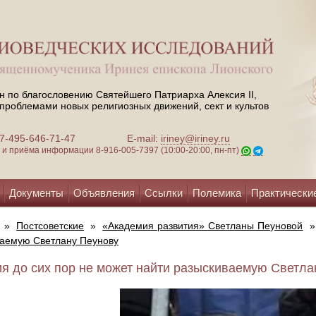
н по благословению Святейшего Патриарха Алексия II,
проблемами новых религиозных движений, сект и культов
 +7-495-646-71-47
E-mail:
iriney@iriney.ru
зи и приёма информации
8-916-005-7397 (10:00-20:00, пн-пт)
Документы
Объявления
Ссылки
Полемика
Практически
»
Постсоветские
»
«Академия развития» Светланы Пеуновой
ваемую Светлану Пеунову
я до сих пор не может найти разыскиваемую Светлан