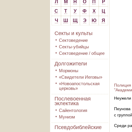
Л
М
Н
О
П
Р
С
Т
У
Ф
Х
Ц
Ч
Ш
Щ
Э
Ю
Я
Секты и культы
Сектоведение
Секты-убийцы
Сектоведение / общее
Долгожители
Мормоны
«Свидетели Иеговы»
«Новоапостольская
Полиция 
церковь»
"Академи
Послевоенная
Неужели 
эклектика
Пеунова 
Сайентология
с группо
Мунизм
Среди ра
Псевдобиблейские