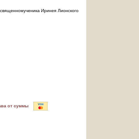
ра священномученика Иринея Лионского
ава от суммы