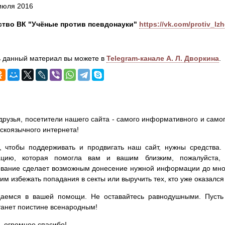
 июля 2016
тво ВК "Учёные против псевдонауки"
https://vk.com/protiv_l
 данный материал вы можете в
Telegram-канале А. Л. Дворкина
.
друзья, посетители нашего сайта - самого информативного и самог
сскоязычного интернета!
, чтобы поддерживать и продвигать наш сайт, нужны средства
цию, которая помогла вам и вашим близким, пожалуйста,
вание сделает возможным донесение нужной информации до мног
им избежать попадания в секты или выручить тех, кто уже оказался
аемся в вашей помощи. Не оставайтесь равнодушными. Пусть 
танет поистине всенародным!
- огромное спасибо!