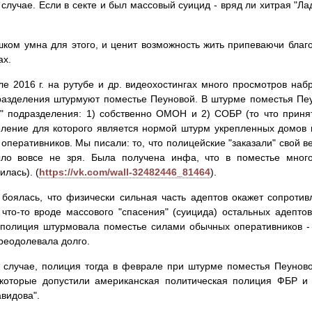
случае. Если в секте и был массовый суицид - вряд ли хитрая "Л
ком умна для этого, и ценит возможность жить припеваючи благ
ах.
е 2016 г. на рутубе и др. видеохостингах много просмотров наб
азделения штурмуют поместье Пеуновой. В штурме поместья Пеу
" подразделения: 1) собственно ОМОН и 2) СОБР (то что приня
ление для которого является нормой штурм укрепленных домов в
оперативников. Мы писали: то, что полицейские "заказали" свой 
ыло вовсе не зря. Была получена инфа, что в поместье мног
илась). (
https://vk.com/wall-32482446_81464
).
боялась, что физически сильная часть адептов окажет сопротив
 что-то вроде массового "спасения" (суицида) остальных адепт
полиция штурмовала поместье силами обычных оперативников - 
реодолевала долго.
случае, полиция тогда в феврале при штурме поместья Пеуново
 которые допустили американская политическая полиция ФБР 
авидова".