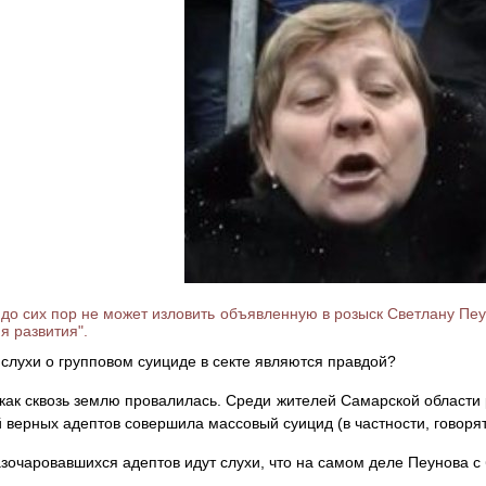
до сих пор не может изловить объявленную в розыск Светлану Пе
я развития".
слухи о групповом суициде в секте являются правдой?
как сквозь землю провалилась. Среди жителей Самарской области 
й верных адептов совершила массовый суицид (в частности, говоря
зочаровавшихся адептов идут слухи, что на самом деле Пеунова с