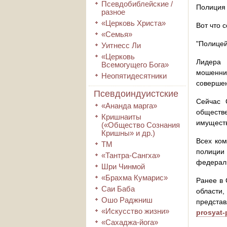
Псевдобиблейские /
Полиция 
разное
«Церковь Христа»
Вот что 
«Семья»
"Полицей
Уитнесс Ли
«Церковь
Лидера 
Всемогущего Бога»
мошеннич
Неопятидесятники
совершен
Псевдоиндуистские
Сейчас 
«Ананда марга»
обществ
Кришнаиты
имуществ
(«Общество Сознания
Кришны» и др.)
Всех ком
ТМ
полиции
«Тантра-Сангха»
федераль
Шри Чинмой
«Брахма Кумарис»
Ранее в 
Саи Баба
области
Ошо Раджниш
предста
«Искусство жизни»
prosyat-
«Сахаджа-йога»