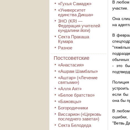
В любом 
«Гухья Самадж»
участие.
«Университет
единства Дикша»
Она слиш
3HO (KRI ―
на адепт
Федерация учителей
кундалини йоги)
В феврал
Секта Пракаша
Кумара
спецподр
"тяжёлых
Разное
подразде
Постсоветские
обычных 
«Анастасия»
- это б
«Ашрам Шамбалы»
подтверд
«Аштар» («Лечение
святыми»)
Полиция 
устроить
«Алля Аят»
если бы 
«Белое братство»
она бы п
«Бажовцы»
Богородичники
В любом 
Виссарион («Церковь
ошибки,
последнего завета»)
"Ветвь Д
Секта Белодеда