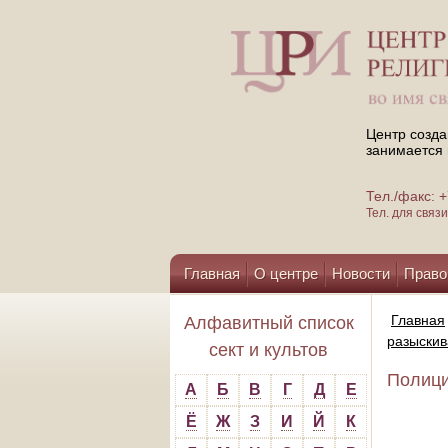
Центр созда
занимается 
Тел./факс:
Тел. для свя
Главная
О центре
Новости
Право
Помощь центру
Главная
Алфавитный список
разыски
сект и культов
Полици
А
Б
В
Г
Д
Е
Ё
Ж
З
И
Й
К