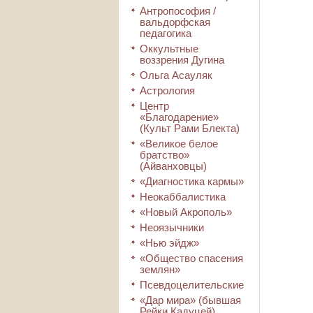
Антропософия /
вальдорфская
педагогика
Оккультные
воззрения Дугина
Ольга Асауляк
Астрология
Центр
«Благодарение»
(Культ Рами Блекта)
«Великое белое
братство»
(Айванховцы)
«Диагностика кармы»
Неокаббалистика
«Новый Акрополь»
Неоязычники
«Нью эйдж»
«Общество спасения
землян»
Псевдоцелительские
«Дар мира» (бывшая
Рейки Кадуцей)