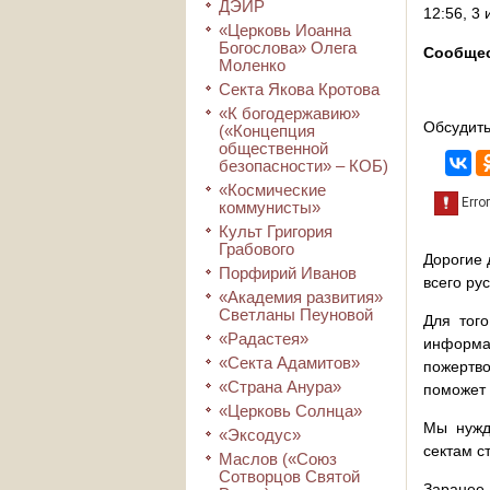
ДЭИР
12:56, 3
«Церковь Иоанна
Богослова» Олега
Сообщес
Моленко
Секта Якова Кротова
«К богодержавию»
Обсудить
(«Концепция
общественной
безопасности» – КОБ)
«Космические
коммунисты»
Культ Григория
Грабового
Дорогие 
Порфирий Иванов
всего ру
«Академия развития»
Светланы Пеуновой
Для того
«Радастея»
информа
«Секта Адамитов»
пожертво
«Страна Анура»
поможет 
«Церковь Солнца»
Мы нужд
«Эксодус»
сектам с
Маслов («Союз
Сотворцов Святой
Заранее 