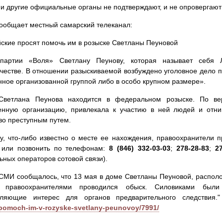
и другие официальные органы не подтверждают, и не опровергают 
сообщает местный самарский телеканал:
ские просят помочь им в розыске Светланы Пеуновой
партии «Воля» Светлану Пеунову, которая называет себя Л
естве. В отношении разыскиваемой возбуждено уголовное дело по
ное организованной группой либо в особо крупном размере».
Светлана Пеунова находится в федеральном розыске. По ве
енную организацию, привлекала к участию в ней людей и отни
о преступным путем.
у, что-либо известно о месте ее нахождения, правоохранители 
 или позвонить по телефонам:
8 (846) 332-03-03
;
278-28-83
;
2
ных операторов сотовой связи).
СМИ сообщалось, что 13 мая в доме Светланы Пеуновой, распол
, правоохранителями проводился обыск. Силовиками был
вляющие интерес для органов предварительного следствия
pomoch-im-v-rozyske-svetlany-peunovoy/7991/