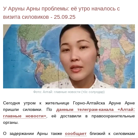
У Аруны Арны проблемы: её утро началось с
визита силовиков - 25.09.25
Фото: Алтай: главные новости (тöс солундар)
Сегодня утром к жительнице Горно-Алтайска Аруне Арне
пришли силовики. По
данным телеграм-канала «Алтай:
главные новости»
, её доставили в правоохранительные
органы.
О задержании Арны также
сообщает
близкий к силовикам