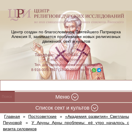
Центр создан по благословению Святейшего Патриарха
Алексия II,
занимается проблемами новых религиозных
движений, сект и культов
Тел./факс: +7-495-646-71-47
E-mail:
iriney@iriney.ru
Тел. для связи и приёма информации
8-916-005-7397 (10:00-20:00, пн-пт)
Меню
Cписок сект и культов
Главная
»
Постсоветские
»
«Академия развития» Светланы
Пеуновой
»
У Аруны Арны проблемы: её утро началось с
визита силовиков