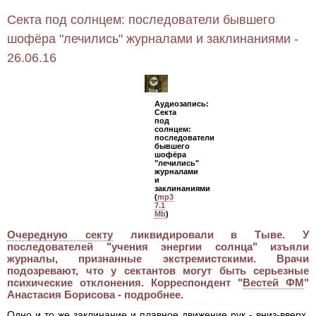
Секта под солнцем: последователи бывшего
шофёра "лечились" журналами и заклинаниями -
26.06.16
Аудиозапись:
Секта
под
солнцем:
последователи
бывшего
шофёра
"лечились"
журналами
и
заклинаниями
(
mp3
7.1
Mb
)
Очередную секту
ликвидировали в Тыве. У
последователей "учения энергии солнца" изъяли
журналы, признанные экстремистскими. Врачи
подозревают, что у сектантов могут быть серьезные
психические отклонения. Корреспондент "
Вестей ФМ
"
Анастасия Борисова - подробнее.
Одно и то же заклинание и плавное движение рук - вниз-вверх,