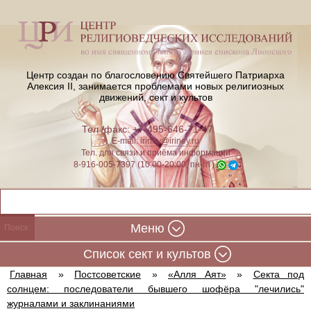
Центр создан по благословению Святейшего Патриарха
Алексия II,
занимается проблемами новых религиозных
движений, сект и культов
Тел./факс: +7-495-646-71-47
E-mail:
iriney@iriney.ru
Тел. для связи и приёма информации
8-916-005-7397 (10:00-20:00, пн-пт)
Меню
Cписок сект и культов
Главная
»
Постсоветские
»
«Алля Аят»
»
Секта под
солнцем: последователи бывшего шофёра "лечились"
журналами и заклинаниями