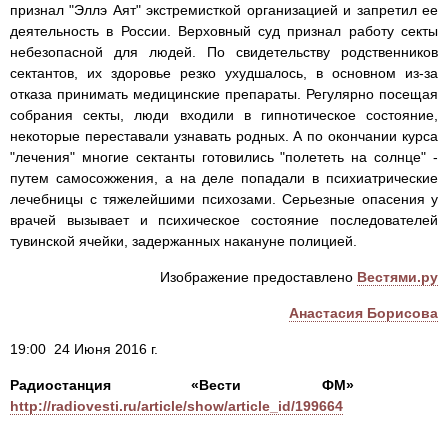
признал "Эллэ Аят" экстремисткой организацией и запретил ее
деятельность в России. Верховный суд признал работу секты
небезопасной для людей. По свидетельству родственников
сектантов, их здоровье резко ухудшалось, в основном из-за
отказа принимать медицинские препараты. Регулярно посещая
собрания секты, люди входили в гипнотическое состояние,
некоторые переставали узнавать родных. А по окончании курса
"лечения" многие сектанты готовились "полететь на солнце" -
путем самосожжения, а на деле попадали в психиатрические
лечебницы с тяжелейшими психозами. Серьезные опасения у
врачей вызывает и психическое состояние последователей
тувинской ячейки, задержанных накануне полицией.
Изображение предоставлено
Вестями.ру
Анастасия Борисова
19:00 24 Июня 2016 г.
Радиостанция «Вести ФМ»
http://radiovesti.ru/article/show/article_id/199664