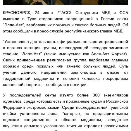
КРАСНОЯРСК, 24 июня. /ТАСС/. Сотрудники МВД и ФСБ
выявили в Туве сторонников запрещенной в России секты
"Элле-Аят", вербовавших пожилых и тяжело больных людей. Об
этом сообщили в пресс-службе республиканского главка МВД.
"Установлена деятельность официально не зарегистрированной
в органах юстиции группы, исповедующей псевдорелигиозное
течение "Элле-Аят" (также именуемое как Алля-Аят Фархат).
Своих приверженцев религиозная группа вербовала главным
образом среди пожилых или тяжело больных людей. Суть
учений данного направления заключалась в отказе от
традиционной медицины и лечения человека посредством
солнечной энергии", - сообщили в полиции.
У последователей секты изъято более 300 экземпляров
журналов, среди которых есть и признанные судами Российской
Федерации экстремистскими. Среди последователей тувинской
ячейки установлены лица, "которые, по предварительным
оценкам специалистов в области медицины, вследствие
внушения догматов указанного течения страдают различными