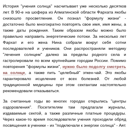
История "учения солнца" насчитывает уже несколько десятков
лет. В 90-е на шофера из Алматинской области Фархата якобы
снизошло просветление. Он познал "формулу жизни" -
достаточно было многократно повторять свое имя, имя жены, а
также даты рождения. Таким образом якобы можно было
правильно направить энергетические потоки. За несколько лет
Фархат и его жена Нина собрали вокруг себя сотни
последователей и учеников. Они распространяли методику
"лечения солнцем" далеко за пределы родного села и
гастролировали по всем крупнейшим городам России. Помимо
повторения "формулы жизни",
нужно было подолгу смотреть
на солнце
, а также пить "целебный" эткен-чай. Это якобы
гарантировало исцеление от всех болезней. От любой
традиционной медицины при этом сектантам настоятельно
рекомендовали отказываться.
За считанные годы во многих городах открылись "центры
оздоровления". Посетителям там предлагали журналы,
издаваемые сектой, а также различные платные процедуры.
Через какое-то время последователи учения проходили обряд
посвящения в ученики - их "подключали к энергии солнца" - Аят.