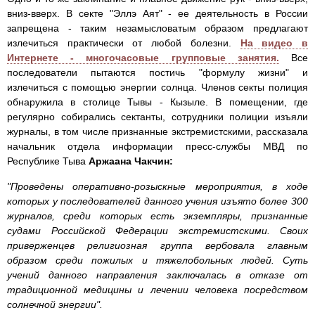
вниз-вверх. В секте "Эллэ Аят" - ее деятельность в России
запрещена - таким незамысловатым образом предлагают
излечиться практически от любой болезни.
На видео в
Интернете - многочасовые групповые занятия.
Все
последователи пытаются постичь "формулу жизни" и
излечиться с помощью энергии солнца. Членов секты полиция
обнаружила в столице Тывы - Кызыле. В помещении, где
регулярно собирались сектанты, сотрудники полиции изъяли
журналы, в том числе признанные экстремистскими, рассказала
начальник отдела информации пресс-службы МВД по
Республике Тыва
Аржаана Чакчин:
"Проведены оперативно-розыскные мероприятия, в ходе
которых у последователей данного учения изъято более 300
журналов, среди которых есть экземпляры, признанные
судами Российской Федерации экстремистскими. Своих
приверженцев религиозная группа вербовала главным
образом среди пожилых и тяжелобольных людей. Суть
учений данного направления заключалась в отказе от
традиционной медицины и лечении человека посредством
солнечной энергии".