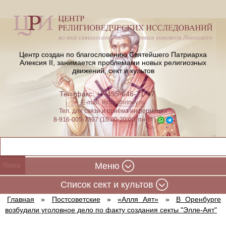
Центр создан по благословению Святейшего Патриарха
Алексия II,
занимается проблемами новых религиозных
движений, сект и культов
Тел./факс: +7-495-646-71-47
E-mail:
iriney@iriney.ru
Тел. для связи и приёма информации
8-916-005-7397 (10:00-20:00, пн-пт)
Меню
Cписок сект и культов
Главная
»
Постсоветские
»
«Алля Аят»
»
В Оренбурге
возбудили уголовное дело по факту создания секты "Элле-Аят"