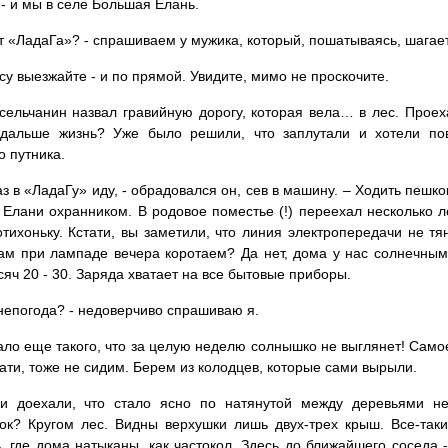
 - и мы в селе Большая Елань.
тут «ЛадаГа»? - спрашиваем у мужика, который, пошатываясь, шагает
ссу выезжайте - и по прямой. Увидите, мимо не проскочите.
сельчанин назвал гравийную дорогу, которая вела… в лес. Проех
 дальше жизнь? Уже было решили, что заплутали и хотели пов
о путника.
раз в «ЛадаГу» иду, - обрадовался он, сев в машину. – Ходить пешк
Елани охранником. В родовое поместье (!) переехал несколько л
тихоньку. Кстати, вы заметили, что линия электропередачи не тя
ам при лампаде вечера коротаем? Да нет, дома у нас солнечным
сяч 20 - 30. Заряда хватает на все бытовые приборы.
 непогода? - недоверчиво спрашиваю я.
ало еще такого, что за целую неделю солнышко не выглянет! Самое 
тати, тоже не сидим. Берем из колодцев, которые сами вырыли.
и доехали, что стало ясно по натянутой между деревьями не
ок? Кругом лес. Видны верхушки лишь двух-трех крыш. Все-так
, где дома натыканы, как частокол. Здесь до ближайшего соседа 