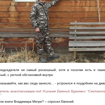
редседателя не самый роскошный, хотя в поселке есть и такие
ный, с уютной обстановкой внутри.
сказывайте, как вас сюда занесло... - устроился я поудобнее на див
атель анастасиевцев под Усольем Евгений Буркевич: "Сектант
"
али книги Владимира Мегре? – спросил Евгений.