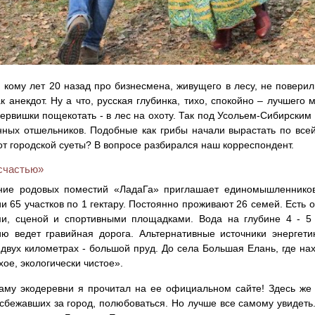
 кому лет 20 назад про бизнесмена, живущего в лесу, не повери
как анекдот. Ну а что, русская глубинка, тихо, спокойно – лучшег
ервишки пощекотать - в лес на охоту. Так под Усольем-Сибирским
ных отшельников. Подобные как грибы начали вырастать по всей
от городской суеты? В вопросе разбирался наш корреспондент.
«счастью»
ние родовых поместий «ЛадаГа» приглашает единомышленников
и 65 участков по 1 гектару. Постоянно проживают 26 семей. Есть о
ми, сценой и спортивными площадками. Вода на глубине 4 - 5 
ию ведет гравийная дорога. Альтернативные источники энергет
 двух километрах - большой пруд. До села Большая Елань, где нах
хое, экологически чистое».
аму экодеревни я прочитал на ее официальном сайте! Здесь ж
 сбежавших за город, полюбоваться. Но лучше все самому увидеть