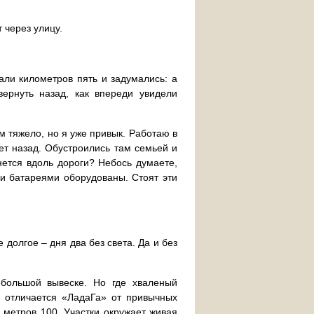
 через улицу.
али километров пять и задумались: а
ернуть назад, как впереди увидели
ом тяжело, но я уже привык. Работаю в
ет назад. Обустроились там семьей и
нется вдоль дороги? Небось думаете,
и батареями оборудованы. Стоят эти
долгое – дня два без света. Да и без
большой вывеске. Но где хваленый
и отличается «ЛадаГа» от привычных
- метров 100. Участки окружает живая