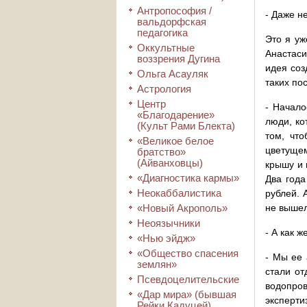
Антропософия /
- Даже н
вальдорфская
педагогика
Это я уж
Оккультные
Анастаси
воззрения Дугина
идея соз
Ольга Асауляк
таких по
Астрология
Центр
- Начало
«Благодарение»
люди, ко
(Культ Рами Блекта)
том, что
«Великое белое
цветущем
братство»
(Айванховцы)
крышу и 
«Диагностика кармы»
Два года
Неокаббалистика
рублей. 
«Новый Акрополь»
не вышел
Неоязычники
- А как 
«Нью эйдж»
«Общество спасения
- Мы ее 
землян»
стали от
Псевдоцелительские
водопров
«Дар мира» (бывшая
эксперти
Рейки Кадуцей)