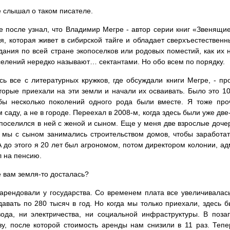
е слышал о таком писателе.
е после узнал, что Владимир Мегре - автор серии книг «Звенящи
я, которая живет в сибирской тайге и обладает сверхъестестве
дания по всей стране экопоселков или родовых поместий, как их 
селений нередко называют… сектантами. Но обо всем по порядку.
сь все с литературных кружков, где обсуждали книги Мегре, - п
торые приехали на эти земли и начали их осваивать. Было это 10
бы несколько поколений одного рода были вместе. Я тоже про
 саду, а не в городе. Переехал в 2008-м, когда здесь были уже дв
поселился в ней с женой и сыном. Еще у меня две взрослые дочер
 мы с сыном занимались строительством домов, чтобы заработат
А до этого я 20 лет был агрономом, потом директором колонии, а
 на пенсию.
же вам земля-то досталась?
арендовали у государства. Со временем плата все увеличивалась.
давать по 280 тысяч в год. Но когда мы только приехали, здесь б
ода, ни электричества, ни социальной инфраструктуры. В поз
зу, после которой стоимость аренды нам снизили в 11 раз. Теп