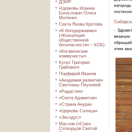
ДЭИР
изгородь
«Церковь Иоанна
постесня
Богослова» Олега
Моленко
Сибирски
Секта Якова Кротова
- Здравс
«К богодержавию»
(«Концепция
вязаную 
общественной
обращайт
безопасности» – КОБ)
этим зан
«Космические
коммунисты»
Культ Григория
Грабового
Порфирий Иванов
«Академия развития»
Светланы Пеуновой
«Радастея»
«Секта Адамитов»
«Страна Анура»
«Церковь Солнца»
«Эксодус»
Маслов («Союз
Сотворцов Святой