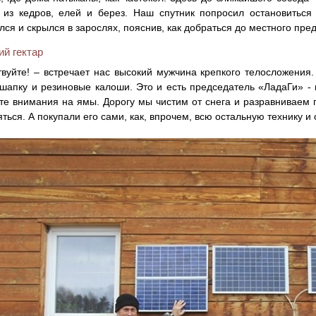
 из кедров, елей и берез. Наш спутник попросил остановиться
лся и скрылся в зарослях, пояснив, как добраться до местного пре
й гектар
твуйте! – встречает нас высокий мужчина крепкого телосложения.
шапку и резиновые калоши. Это и есть председатель «ЛадаГи» - 
е внимания на ямы. Дорогу мы чистим от снега и разравниваем 
яться. А покупали его сами, как, впрочем, всю остальную технику и