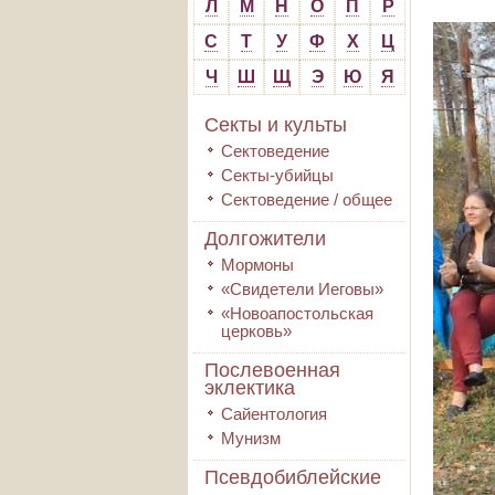
Л
М
Н
О
П
Р
С
Т
У
Ф
Х
Ц
Ч
Ш
Щ
Э
Ю
Я
Секты и культы
Сектоведение
Секты-убийцы
Сектоведение / общее
Долгожители
Мормоны
«Свидетели Иеговы»
«Новоапостольская
церковь»
Послевоенная
эклектика
Сайентология
Мунизм
Псевдобиблейские