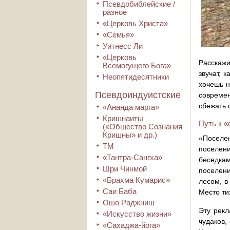
Псевдобиблейские /
разное
«Церковь Христа»
«Семья»
Уитнесс Ли
«Церковь
Расскажи
Всемогущего Бога»
звучат, 
Неопятидесятники
хочешь н
Псевдоиндуистские
современ
сбежать 
«Ананда марга»
Кришнаиты
Путь к 
(«Общество Сознания
Кришны» и др.)
«Поселе
ТМ
поселени
«Тантра-Сангха»
беседка
Шри Чинмой
поселен
«Брахма Кумарис»
лесом, в
Саи Баба
Место ти
Ошо Раджниш
Эту рекл
«Искусство жизни»
чудаков,
«Сахаджа-йога»