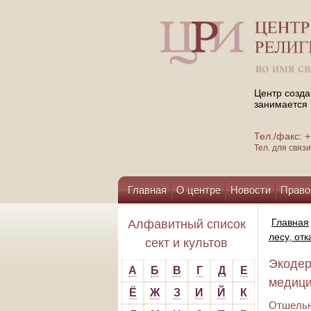
Центр созда
занимается 
Тел./факс:
Тел. для свя
Главная
О центре
Новости
Право
Помощь центру
Главная
Алфавитный список
лесу, от
сект и культов
Экодер
А
Б
В
Г
Д
Е
медици
Ё
Ж
З
И
Й
К
Отшельн