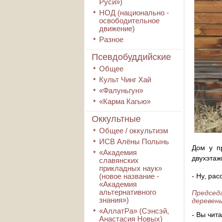
Руси»)
НОД (национально -
освободительное
движение)
Разное
Псевдобуддийские
Общее
Культ Чинг Хай
«Фалуньгун»
«Карма Кагью»
Оккультные
Общее / оккультизм
ИСВ Алёны Полынь
Дом у п
«Академия
двухэтаж
славянских
прикладных наук»
(новое название -
- Ну, рас
«Академия
альтернативного
Председ
знания»)
деревень
«АллатРа» (Сэнсэй,
- Вы чит
Анастасия Новых)