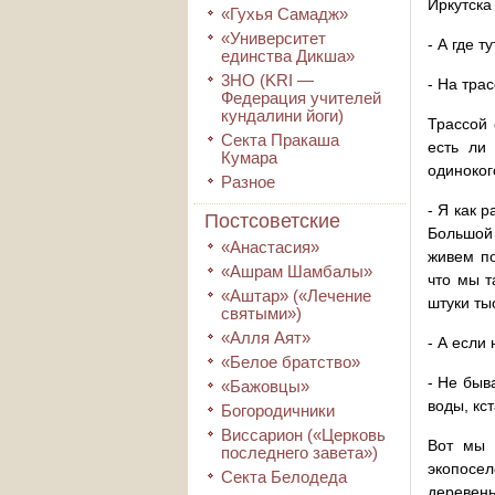
Иркутска
«Гухья Самадж»
«Университет
- А где 
единства Дикша»
3HO (KRI ―
- На тра
Федерация учителей
кундалини йоги)
Трассой 
Секта Пракаша
есть ли
Кумара
одиноког
Разное
- Я как 
Постсоветские
Большой 
«Анастасия»
живем по
«Ашрам Шамбалы»
что мы т
«Аштар» («Лечение
штуки ты
святыми»)
«Алля Аят»
- А если
«Белое братство»
- Не быв
«Бажовцы»
воды, кс
Богородичники
Виссарион («Церковь
Вот мы 
последнего завета»)
экопосел
Секта Белодеда
деревень