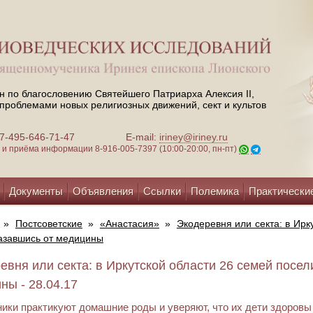
н по благословению Святейшего Патриарха Алексия II,
проблемами новых религиозных движений, сект и культов
 +7-495-646-71-47
E-mail:
iriney@iriney.ru
зи и приёма информации
8-916-005-7397 (10:00-20:00, пн-пт)
Документы
Объявления
Ссылки
Полемика
Практически
»
Постсоветские
»
«Анастасия»
»
Экодеревня или секта: в Ирк
казавшись от медицины
евня или секта: в Иркутской области 26 семей посели
ны - 28.04.17
ики практикуют домашние роды и уверяют, что их дети здоровы