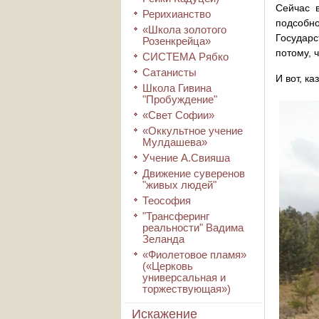
Сейчас 
Рерихианство
подсобно
«Школа золотого
Государс
Розенкрейца»
потому, 
СИСТЕМА Рябко
Сатанисты
И вот, к
Школа Гивина
"Пробуждение"
«Свет Софии»
«Оккультное учение
Мулдашева»
Учение А.Свияша
Движение суверенов
"живых людей"
Теософия
"Трансферинг
реальности" Вадима
Зеланда
«Фиолетовое пламя»
(«Церковь
универсальная и
торжествующая»)
Искажение