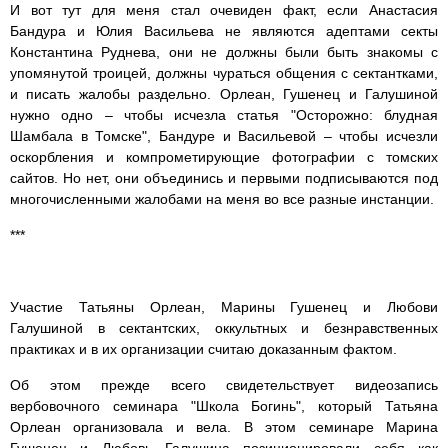
И вот тут для меня стал очевиден факт, если Анастасия
Бандура и Юлия Васильева не являются адептами секты
Константина Руднева, они не должны были быть знакомы с
упомянутой троицей, должны чураться общения с сектантками,
и писать жалобы раздельно. Орлеан, Гушенец и Галушиной
нужно одно – чтобы исчезла статья "Осторожно: блудная
Шамбала в Томске", Бандуре и Васильевой – чтобы исчезли
оскорбления и компрометирующие фотографии с томских
сайтов. Но нет, они объединись и первыми подписываются под
многочисленными жалобами на меня во все разные инстанции.
***
Участие Татьяны Орлеан, Марины Гушенец и Любови
Галушиной в сектантских, оккультных и безнравственных
практиках и в их организации считаю доказанным фактом.
Об этом прежде всего свидетельствует видеозапись
вербовочного семинара "Школа Богинь", который Татьяна
Орлеан организовала и вела. В этом семинаре Марина