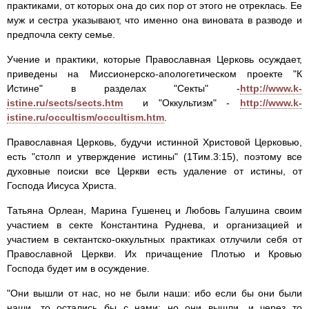
практиками, от которых она до сих пор от этого не отреклась. Ее
муж и сестра указывают, что именно она виновата в разводе и
предпочла секту семье.
Учение и практики, которые Православная Церковь осуждает,
приведены на Миссионерско-апологетическом проекте "К
Истине" в разделах "Секты" -
http://www.k-
istine.ru/sects/sects.htm
и "Оккультизм" -
http://www.k-
istine.ru/occultism/occultism.htm
.
Православная Церковь, будучи истинной Христовой Церковью,
есть "столп и утверждение истины" (1Тим.3:15), поэтому все
духовные поиски все Церкви есть удаление от истины, от
Господа Иисуса Христа.
Татьяна Орлеан, Марина Гушенец и Любовь Галушина своим
участием в секте Константина Руднева, и организацией и
участием в сектантско-оккультных практиках отлучили себя от
Православной Церкви. Их причащение Плотью и Кровью
Господа будет им в осуждение.
"Они вышли от нас, но не были наши: ибо если бы они были
наши, то остались бы с нами; но они вышли, и через то