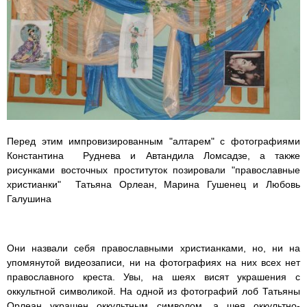
Перед этим импровизированным "алтарем" с фотографиями
Константина Руднева и Автандила Ломсадзе, а также
рисунками восточных проституток позировали "православные
христианки" Татьяна Орлеан, Марина Гушенец и Любовь
Галушина
Они назвали себя православными христианками, но, ни на
упомянутой видеозаписи, ни на фотографиях на них всех нет
православного креста. Увы, на шеях висят украшения с
оккультной символикой. На одной из фотографий лоб Татьяны
Орлеан украшен оккультным символом, а шея оккультно-