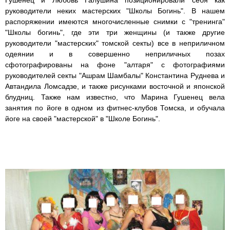
Гушенец и Любовь Галушина позиционировали себя как
руководители неких мастерских "Школы Богинь". В нашем
распоряжении имеются многочисленные снимки с "тренинга"
"Школы богинь", где эти три женщины (и также другие
руководители "мастерских" томской секты) все в неприличном
одеянии и в совершенно неприличных позах
сфотографированы на фоне "алтаря" с фотографиями
руководителей секты "Ашрам Шамбалы" Константина Руднева и
Автандила Ломсадзе, и также рисунками восточной и японской
блудниц. Также нам известно, что Марина Гушенец вела
занятия по йоге в одном из фитнес-клубов Томска, и обучала
йоге на своей "мастерской" в "Школе Богинь".