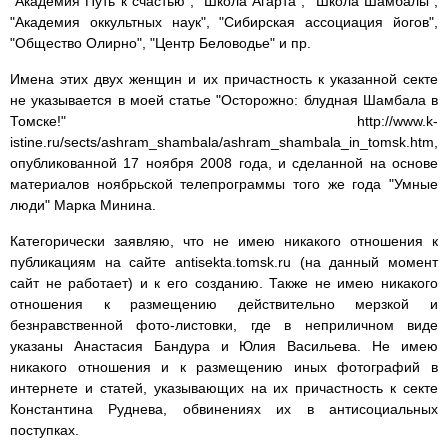
"Академия Путь к счастью", "Школа Агарта", "Школа Шамбалы",
"Академия оккультных наук", "Сибирская ассоциация йогов",
"Общество Олирно", "Центр Беловодье" и пр.
Имена этих двух женщин и их причастность к указанной секте
не указывается в моей статье "Осторожно: блудная Шамбала в
Томске!" http://www.k-
istine.ru/sects/ashram_shambala/ashram_shambala_in_tomsk.htm,
опубликованной 17 ноября 2008 года, и сделанной на основе
материалов ноябрьской телепрограммы того же года "Умные
люди" Марка Минина.
Категорически заявляю, что не имею никакого отношения к
публикациям на сайте antisekta.tomsk.ru (на данный момент
сайт не работает) и к его созданию. Также не имею никакого
отношения к размещению действительно мерзкой и
безнравственной фото-листовки, где в неприличном виде
указаны Анастасия Бандура и Юлия Васильева. Не имею
никакого отношения и к размещению иных фотографий в
интернете и статей, указывающих на их причастность к секте
Константина Руднева, обвинениях их в антисоциальных
поступках.