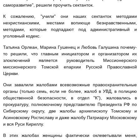
саморазвитие", решили проучить сектанток.
К сожалению, "учили" они наших сектанток методами
нехристианскими, местами вопиюще безнравственными,
методами, которые подпадают под административный и
уголовный кодекс.
Татьяна Орлеан, Марина Гушенец и Любовь Галушина почему-
то решили, что главным инициатором и организатором их
злоключений является руководитель Миссионерского
миссионерского Томской епархии Русской Православной
Церкви.
Они завалили жалобами всевозможные правоохранительные
органы (только семь, если не более, жалоб в УВД, в полицию
общественной безопасности, в отдел "К"), жаловались в
прокуратуру, полномочному представителю Президента РФ по
Сибирскому округу, две жалобы архиепископу Томскому и
Асиновскому Ростиславу и даже жалобу Патриарху Московскому
и вся Руси Кириллу.
В этих жалобах женщины фактически оклеветывали меня,