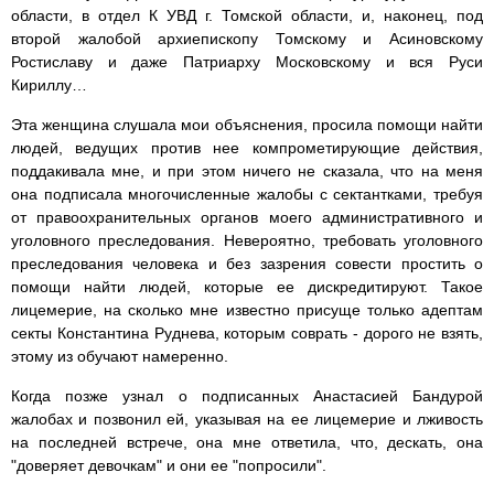
области, в отдел К УВД г. Томской области, и, наконец, под
второй жалобой архиепископу Томскому и Асиновскому
Ростиславу и даже Патриарху Московскому и вся Руси
Кириллу…
Эта женщина слушала мои объяснения, просила помощи найти
людей, ведущих против нее компрометирующие действия,
поддакивала мне, и при этом ничего не сказала, что на меня
она подписала многочисленные жалобы с сектантками, требуя
от правоохранительных органов моего административного и
уголовного преследования. Невероятно, требовать уголовного
преследования человека и без зазрения совести простить о
помощи найти людей, которые ее дискредитируют. Такое
лицемерие, на сколько мне известно присуще только адептам
секты Константина Руднева, которым соврать - дорого не взять,
этому из обучают намеренно.
Когда позже узнал о подписанных Анастасией Бандурой
жалобах и позвонил ей, указывая на ее лицемерие и лживость
на последней встрече, она мне ответила, что, дескать, она
"доверяет девочкам" и они ее "попросили".