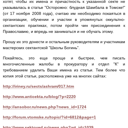
хотят, чтобы их имена и причастность к указанной секте не
указывалась в статье "Осторожно: блудная Шамбала в Томске!"
(от 17 ноября 2008 года), считаю им необходимо покаяться в
организации, обучении и участии в упомянутых оккультно-
сектантских практиках, потом пройти чин присоединения к
Православию, и впредь не заниматься и не обучать этому.
Прошу их это донести и остальным руководителям и участникам
мастерских сектантской "Школы Богинь".
Покайтесь, это еще проще и быстрее, чем писать
многочисленные жалобы в прокуратору и отдел "К" и
требованием удалить Ваши имена из статьи. Тем более что
копия этой статьи, расположена уже на многих сайтах:
http://iriney.ru/sects/ashram/017.htm
http://www.anticekta.ru/blog/?p=2220
http://ansobor.ru/news.php?news_id=1724
http://forum.vtomske.ru/topic/?id=6812&page=1
http://www.sektoved.ru/news.php?art_id=1039