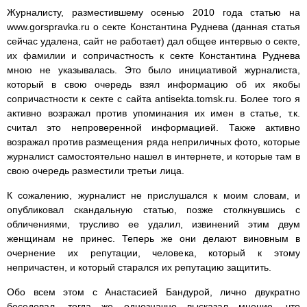
Журналисту, разместившему осенью 2010 года статью на
www.gorspravka.ru о секте Константина Руднева (данная статья
сейчас удалена, сайт не работает) дал общее интервью о секте,
их фамилии и сопричастность к секте Константина Руднева
мною не указывалась. Это было инициативой журналиста,
который в свою очередь взял информацию об их якобы
сопричастности к секте с сайта antisekta.tomsk.ru. Более того я
активно возражал против упоминания их имен в статье, т.к.
считал это непроверенной информацией. Также активно
возражал против размещения ряда неприличных фото, которые
журналист самостоятельно нашел в интернете, и которые там в
свою очередь разместили третьи лица.
К сожалению, журналист не прислушался к моим словам, и
опубликовал скандальную статью, позже столкнувшись с
обличениями, трусливо ее удалил, извинений этим двум
женщинам не принес. Теперь же они делают виновным в
очернение их репутации, человека, который к этому
непричастен, и который старался их репутацию защитить.
Обо всем этом с Анастасией Бандурой, лично двукратно
беседовал, тогда же однозначно высказал мнение, что