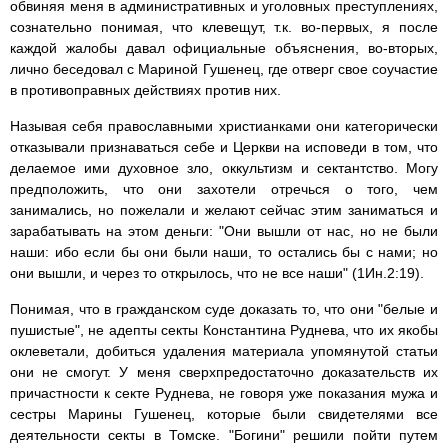
обвиняя меня в административных и уголовных преступлениях,
сознательно понимая, что клевещут, т.к. во-первых, я после
каждой жалобы давал официальные объяснения, во-вторых,
лично беседовал с Мариной Гушенец, где отверг свое соучастие
в противоправных действиях против них.
Называя себя православными христианками они категорически
отказывали признаваться себе и Церкви на исповеди в том, что
делаемое ими духовное зло, оккультизм и сектантство. Могу
предположить, что они захотели отречься о того, чем
занимались, но пожелали и желают сейчас этим заниматься и
зарабатывать на этом деньги: "Они вышли от нас, но не были
наши: ибо если бы они были наши, то остались бы с нами; но
они вышли, и через то открылось, что не все наши" (1Ин.2:19).
Понимая, что в гражданском суде доказать то, что они "белые и
пушистые", не адепты секты Константина Руднева, что их якобы
оклеветали, добиться удаления материала упомянутой статьи
они не смогут. У меня сверхпредостаточно доказательств их
причастности к секте Руднева, не говоря уже показания мужа и
сестры Марины Гушенец, которые были свидетелями все
деятельности секты в Томске. "Богини" решили пойти путем