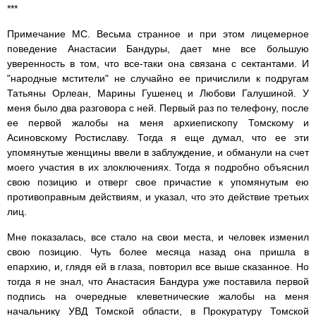
***
Примечание МС. Весьма странное и при этом лицемерное
поведение Анастасии Бандуры, дает мне все большую
уверенность в том, что все-таки она связана с сектантами. И
"народные мстители" не случайно ее причислили к подругам
Татьяны Орлеан, Марины Гушенец и Любови Галушиной. У
меня было два разговора с ней. Первый раз по телефону, после
ее первой жалобы на меня архиепископу Томскому и
Асиновскому Ростиславу. Тогда я еще думал, что ее эти
упомянутые женщины ввели в заблуждение, и обманули на счет
моего участия в их злоключениях. Тогда я подробно объяснил
свою позицию и отверг свое причастие к упомянутым ею
противоправным действиям, и указал, что это действие третьих
лиц.
Мне показалась, все стало на свои места, и человек изменил
свою позицию. Чуть более месяца назад она пришла в
епархию, и, глядя ей в глаза, повторил все выше сказанное. Но
тогда я не знал, что Анастасия Бандура уже поставила первой
подпись на очередные клеветнические жалобы на меня
начальнику УВД Томской области, в Прокуратуру Томской