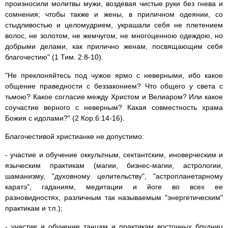
произносили молитвы мужи, воздевая чистые руки без гнева и
сомнения; чтобы также и жены, в приличном одеянии, со
стыдливостью и целомудрием, украшали себя не плетением
волос, не золотом, не жемчугом, не многоценною одеждою, но
добрыми делами, как прилично женам, посвящающим себя
благочестию" (1 Тим. 2:8-10).
"Не преклоняйтесь под чужое ярмо с неверными, ибо какое
общение праведности с беззаконием? Что общего у света с
тьмою? Какое согласие между Христом и Велиаром? Или какое
соучастие верного с неверным? Какая совместность храма
Божия с идолами?" (2 Кор.6:14-16).
Благочестивой христианке не допустимо:
- участие и обучение оккультным, сектантским, иноверческим и
языческим практикам (магии, бизнес-магии, астрологии,
шаманизму, "духовному целительству", "астропланетарному
каратэ", гаданиям, медитации и йоге во всех ее
разновидностях, различным так называемым "энергетическим"
практикам и т.п.);
- участие и обучение танцам и практикам восточных блудниц