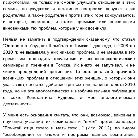
психологами, не только не смогли улучшить отношения в этих
семьях, но ухудшили и негативно настроили девушек к их
родителям, а также родителей против этих горе консультантов,
и которые, возможно, и стали прямыми или косвенными
виновниками тех проблем, которые у них возникли.
Нельзя не заметить в подтверждении сказанному, что статья
"Осторожно: блудная Шамбала в Томске!" два года, с 2008 по
2010 гг. не вызывала у них никаких проблем, и не мешала в это
время им проводить оккультные и псевдопсихологические
семинары и тренинги в Томске. Их никто не запугивал, и не
чинил преступлений против них. То есть реальной причиной
возникших проблем в отношении этих женщин, о которых они
указывают, является действие третьих лиц, начиная с лета 2010
года, но не эта апологетическая и изобличительная публикация
о секте Константина Руднева и моя апологетическая
деятельность.
У меня есть основания считать, что они, возможно, виновны в
научение участниц их семинаров и "школ" против заповеди
"Почитай отца твоего и мать твою…" (Исх. 20:12), по видом
"освобождения от блоков и программ данных воспитание,