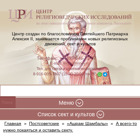
Центр создан по благословению Святейшего Патриарха
Алексия II,
занимается проблемами новых религиозных
движений, сект и культов
Тел./факс: +7-495-646-71-47
E-mail:
iriney@iriney.ru
Тел. для связи и приёма информации
8-916-005-7397 (10:00-20:00, пн-пт)
Меню
Cписок сект и культов
Главная
»
Постсоветские
»
«Ашрам Шамбалы»
»
А всего-то
нужно покаяться и оставить секту.