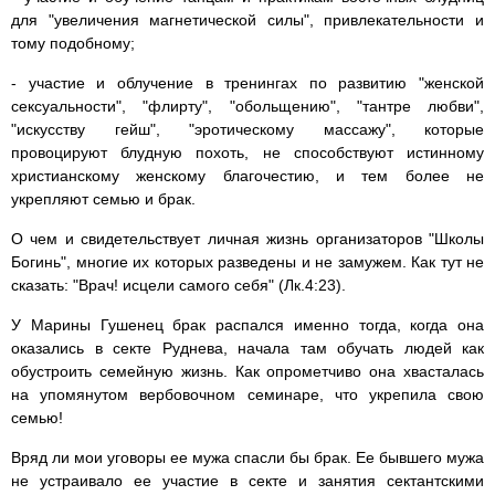
для "увеличения магнетической силы", привлекательности и
тому подобному;
- участие и облучение в тренингах по развитию "женской
сексуальности", "флирту", "обольщению", "тантре любви",
"искусству гейш", "эротическому массажу", которые
провоцируют блудную похоть, не способствуют истинному
христианскому женскому благочестию, и тем более не
укрепляют семью и брак.
О чем и свидетельствует личная жизнь организаторов "Школы
Богинь", многие их которых разведены и не замужем. Как тут не
сказать: "Врач! исцели самого себя" (Лк.4:23).
У Марины Гушенец брак распался именно тогда, когда она
оказались в секте Руднева, начала там обучать людей как
обустроить семейную жизнь. Как опрометчиво она хвасталась
на упомянутом вербовочном семинаре, что укрепила свою
семью!
Вряд ли мои уговоры ее мужа спасли бы брак. Ее бывшего мужа
не устраивало ее участие в секте и занятия сектантскими