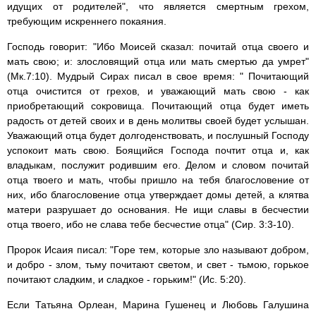
идущих от родителей", что является смертным грехом,
требующим искреннего покаяния.
Господь говорит: "Ибо Моисей сказал: почитай отца своего и
мать свою; и: злословящий отца или мать смертью да умрет"
(Мк.7:10). Мудрый Сирах писал в свое время: " Почитающий
отца очистится от грехов, и уважающий мать свою - как
приобретающий сокровища. Почитающий отца будет иметь
радость от детей своих и в день молитвы своей будет услышан.
Уважающий отца будет долгоденствовать, и послушный Господу
успокоит мать свою. Боящийся Господа почтит отца и, как
владыкам, послужит родившим его. Делом и словом почитай
отца твоего и мать, чтобы пришло на тебя благословение от
них, ибо благословение отца утверждает домы детей, а клятва
матери разрушает до основания. Не ищи славы в бесчестии
отца твоего, ибо не слава тебе бесчестие отца" (Сир. 3:3-10).
Пророк Исаия писал: "Горе тем, которые зло называют добром,
и добро - злом, тьму почитают светом, и свет - тьмою, горькое
почитают сладким, и сладкое - горьким!" (Ис. 5:20).
Если Татьяна Орлеан, Марина Гушенец и Любовь Галушина