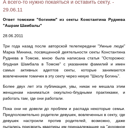
А всего-то нужно покаяться и оставить секту. -
29.06.11
Ответ томским "богиням" из секты Константина Руднева
"Ашрам Шамбалы"
28.06.2011
Три года назад после авторской телепередачи "Умные люди"
Марка Минина, посвященной деятельности секты Константина
Руднева в Томске, мною была написана статья "Осторожно:
блудная Шамбала в Томске" с указанием фамилий и имен
самых активных адептов секты, которые занимаются
вовлечением томичек в эту секту через некую "Школу Богинь".
Более двух лет эта публикация, увы, никак не мешала этим
женщинам наниматься оккультно-блудными практиками, и
работать там, где они работали.
Пока они не довели до проблем и распада некоторые семьи.
Предположительно родители девушек, вовлеченных в секту, где
девушек настроили против родителей, возможно, даже
пытались присвоить квартиры им принадлежащие на "духовное