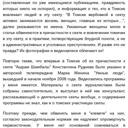
(составленная по уже имеющимся публикациям, правдивость
которых никто не оспорил), и информация о тех, кто в Томске
вовлекает людей в эту секту: "В Томске вербовкой в секту
активно занимаются восемь женщин, главные из которых…",
далее указываются их имена. Указанные женщины мною в
статье обвиняются в причастности к секте и вовлечении томичек
в эту секту, и в практики, потворствующие блудной похоти, а не
в административных и уголовных преступлениях. И разве это не
правда? Их фотографии и видеозаписи обличают их!
Повторю также, что впервые в Томске об их причастности к
секте "Ашрам Шамбалы" Константина Руднева было указано в
авторской телепередаче Марка Минина "Умные люди",
вышедшей в начале ноября 2008 года. Видеозапись программы
у меня имеется. Материалы о секте журналистами были
собраны самостоятельно, я выступал в ней как консультант,
рассказывающий о деятельности секты вообще, о содержании
программы не знал, как и о томских участницах секты.
Поэтому прежде, чем обвинять меня в "клевете" на них,
согласно законодательным нормам им надлежит опровергнуть
первоисточник. У меня нет оснований сомневаться в