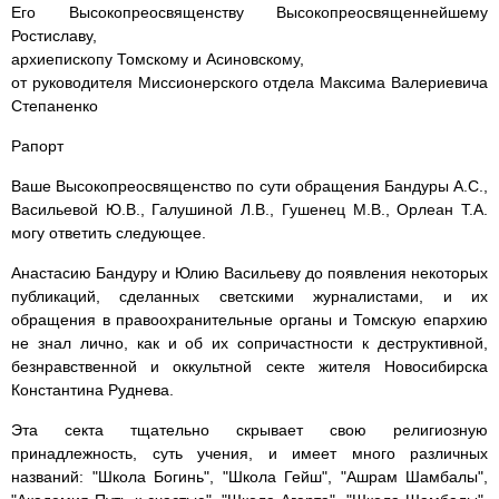
Его Высокопреосвященству Высокопреосвященнейшему
Ростиславу,
архиепископу Томскому и Асиновскому,
от руководителя Миссионерского отдела Максима Валериевича
Степаненко
Рапорт
Ваше Высокопреосвященство по сути обращения Бандуры А.С.,
Васильевой Ю.В., Галушиной Л.В., Гушенец М.В., Орлеан Т.А.
могу ответить следующее.
Анастасию Бандуру и Юлию Васильеву до появления некоторых
публикаций, сделанных светскими журналистами, и их
обращения в правоохранительные органы и Томскую епархию
не знал лично, как и об их сопричастности к деструктивной,
безнравственной и оккультной секте жителя Новосибирска
Константина Руднева.
Эта секта тщательно скрывает свою религиозную
принадлежность, суть учения, и имеет много различных
названий: "Школа Богинь", "Школа Гейш", "Ашрам Шамбалы",