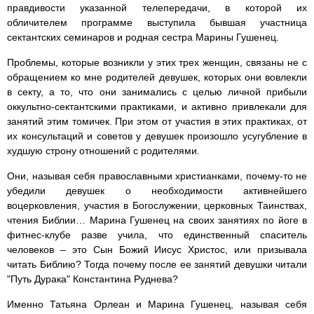
правдивости указанной телепередачи, в которой их
обличителем программе выступила бывшая участница
сектантских семинаров и родная сестра Марины Гушенец.
Проблемы, которые возникли у этих трех женщин, связаны не с
обращением ко мне родителей девушек, которых они вовлекли
в секту, а то, что они занимались с целью личной прибыли
оккультно-сектантскими практиками, и активно привлекали для
занятий этим томичек. При этом от участия в этих практиках, от
их консультаций и советов у девушек произошло усугубление в
худшую строну отношений с родителями.
Они, называя себя православными христианками, почему-то не
убедили девушек о необходимости активнейшего
воцерковления, участия в Богослужении, церковных Таинствах,
чтения Библии… Марина Гушенец на своих занятиях по йоге в
фитнес-клубе разве учила, что единственный спаситель
человеков – это Сын Божий Иисус Христос, или призывала
читать Библию? Тогда почему после ее занятий девушки читали
"Путь Дурака" Константина Руднева?
Именно Татьяна Орлеан и Марина Гушенец, называя себя