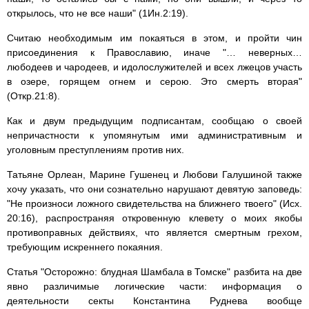
открылось, что не все наши" (1Ин.2:19).
Считаю необходимым им покаяться в этом, и пройти чин
присоединения к Православию, иначе "… неверных…
любодеев и чародеев, и идолослужителей и всех лжецов участь
в озере, горящем огнем и серою. Это смерть вторая"
(Откр.21:8).
Как и двум предыдущим подписантам, сообщаю о своей
непричастности к упомянутым ими административным и
уголовным преступлениям против них.
Татьяне Орлеан, Марине Гушенец и Любови Галушиной также
хочу указать, что они сознательно нарушают девятую заповедь:
"Не произноси ложного свидетельства на ближнего твоего" (Исх.
20:16), распространяя откровенную клевету о моих якобы
противоправных действиях, что является смертным грехом,
требующим искреннего покаяния.
Статья "Осторожно: блудная Шамбала в Томске" разбита на две
явно различимые логические части: информация о
деятельности секты Константина Руднева вообще