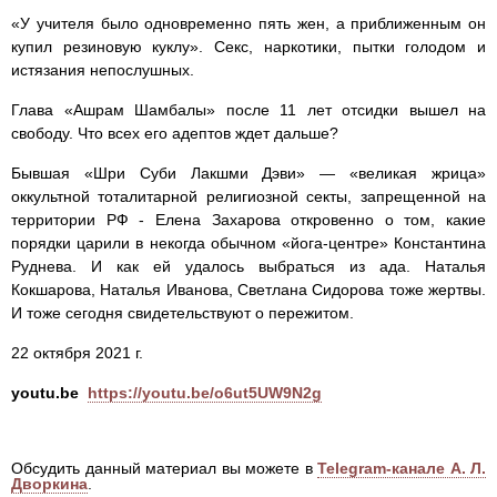
«У учителя было одновременно пять жен, а приближенным он
купил резиновую куклу». Секс, наркотики, пытки голодом и
истязания непослушных.
Глава «Ашрам Шамбалы» после 11 лет отсидки вышел на
свободу. Что всех его адептов ждет дальше?
Бывшая «Шри Суби Лакшми Дэви» — «великая жрица»
оккультной тоталитарной религиозной секты, запрещенной на
территории РФ - Елена Захарова откровенно о том, какие
порядки царили в некогда обычном «йога-центре» Константина
Руднева. И как ей удалось выбраться из ада. Наталья
Кокшарова, Наталья Иванова, Светлана Сидорова тоже жертвы.
И тоже сегодня свидетельствуют о пережитом.
22 октября 2021 г.
youtu.be
https://youtu.be/o6ut5UW9N2g
Обсудить данный материал вы можете в
Telegram-канале А. Л.
Дворкина
.