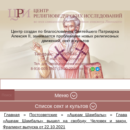
Центр создан по благословению Святейшего Патриарха
Алексия II,
занимается проблемами новых религиозных
движений, сект и культов
Тел./факс: +7-495-646-71-47
E-mail:
iriney@iriney.ru
Тел. для связи и приёма информации
8-916-005-7397 (10:00-20:00, пн-пт)
Меню
Cписок сект и культов
Главная
»
Постсоветские
»
«Ашрам Шамбалы»
»
Глава
«Ашрам Шамбалы» вышел на свободу. Человек и закон.
Фрагмент выпуска от 22.10.2021