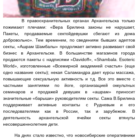
В правоохранительных органах Архангельска только
пожимают плечами: «Вера Брилина законы не нарушает,
Пакеты, продаваемые сектойдевушки сбегают из дома
добровольно». Тем временем, по сведениям бывших адептов
секты, «Ашрам Шамбалы» продолжает активно развивают свой
бизнес в Архангельске. В большинстве магазинов города
продаются пакеты с надписями «Davidoff», «Shambala. Esoteric
World», изготовленные «Всемирной академией счастья» (еще
одно название секты); некая Саламандра дает курсы массажа,
повышающие секcуальную активность и т.д. Все это вместе с
частными занятиями по йоге, организацией оккультных
семинаров и продажей девушек в «ашрам» приносит
значительные «барыши» руководителям секты. Сама В.Брилина
поддерживает активные контакты с Рудневым и его
последователями как в России, так и зарубежом. В
деятельность архангельской ячейки секты втянуты
несовершеннолетние дети.
На днях стало известно, что новосибирские оперативники