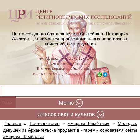
Центр создан по благословению Святейшего Патриарха
Алексия II,
занимается проблемами новых религиозных
движений, сект и культов
Тел./факс: +7-495-646-71-47
E-mail:
iriney@iriney.ru
Тел. для связи и приёма информации
8-916-005-7397 (10:00-20:00, пн-пт)
Меню
Cписок сект и культов
Главная
»
Постсоветские
»
«Ашрам Шамбалы»
»
Молодых
девушек из Архангельска продают в «гарем» основателя секты
«Ашрам Шамбалы»