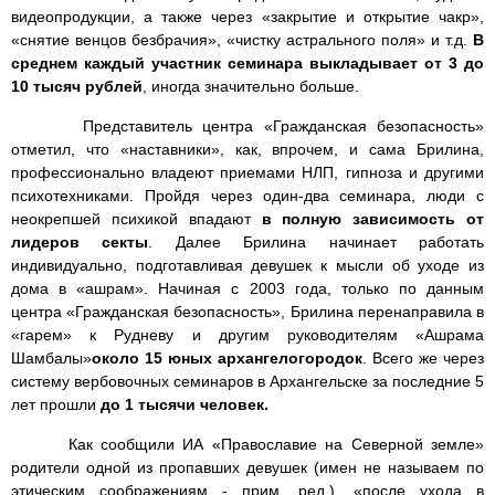
видеопродукции, а также через «закрытие и открытие чакр»,
«снятие венцов безбрачия», «чистку астрального поля» и т.д.
В
среднем каждый участник семинара выкладывает от 3 до
10 тысяч рублей
, иногда значительно больше.
Представитель центра «Гражданская безопасность»
отметил, что «наставники», как, впрочем, и сама Брилина,
профессионально владеют приемами НЛП, гипноза и другими
психотехниками. Пройдя через один-два семинара, люди с
неокрепшей психикой впадают
в полную зависимость от
лидеров секты
. Далее Брилина начинает работать
индивидуально, подготавливая девушек к мысли об уходе из
дома в «ашрам». Начиная с 2003 года, только по данным
центра «Гражданская безопасность», Брилина перенаправила в
«гарем» к Рудневу и другим руководителям «Ашрама
Шамбалы»
около 15 юных архангелогородок
. Всего же через
систему вербовочных семинаров в Архангельске за последние 5
лет прошли
до 1 тысячи человек.
Как сообщили ИА «Православие на Северной земле»
родители одной из пропавших девушек (имен не называем по
этическим соображениям - прим. ред.), «после ухода в