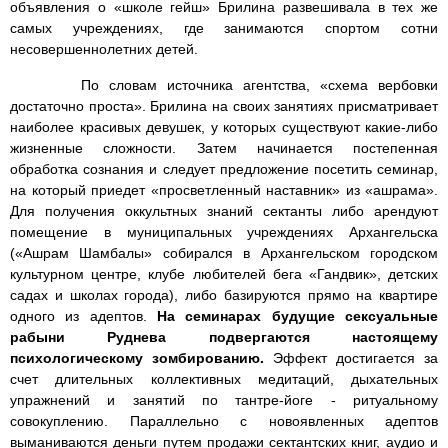
объявления о «школе гейш» Брилина развешивала в тех же
самых учреждениях, где занимаются спортом сотни
несовершеннолетних детей.
По словам источника агентства, «схема вербовки
достаточно проста». Брилина на своих занятиях присматривает
наиболее красивых девушек, у которых существуют какие-либо
жизненные сложности. Затем начинается постепенная
обработка сознания и следует предложение посетить семинар,
на который приедет «просветленный наставник» из «ашрама».
Для получения оккультных знаний сектанты либо арендуют
помещение в муниципальных учреждениях Архангельска
(«Ашрам Шамбалы» собирался в Архангельском городском
культурном центре, клубе любителей бега «Гандвик», детских
садах и школах города), либо базируются прямо на квартире
одного из адептов.
На семинарах будущие сексуальные
рабыни Руднева подвергаются настоящему
психологическому зомбированию.
Эффект достигается за
счет длительных коллективных медитаций, дыхательных
упражнений и занятий по тантре-йоге - ритуальному
совокуплению. Параллельно с новоявленных адептов
выманиваются деньги путем продажи сектантских книг, аудио и