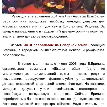
Руководитель архангельской ячейки «Ашрама Шамбалы»
Вера Брилина продолжает вербовку молодых девушек для
«гарема» основателя и гуру секты Константина Руднева. За
каждую направленную в «ашрам» (*) девушку Брилина получает
значительное денежное вознаграждение.
Об этом
ИА «Православие на Северной земле»
сообщил
источник в городском антисектантском центре «Гражданская
безопасность».
В конце мая - начале июня 2008 года В.Брилина
организовала семинары «Школы гейш» (одно из
многочисленных наименований секты - прим. ред.) в
помещении, арендуемом фитнес-клубом у архангельской
детской юношеской спортивной школе «Каскад». На занятиях
молодых девушек учили «соблазнять партнеров» и
«освобождать сексуальную энергию». Сейчас Брилина
перебралась в Дворец спорта профсоюзов, где ведет секцию по
йоге под вывеской спортцентра «Шарм». Надо отметить, что