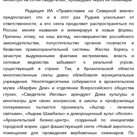
Редакция ИА «Православие на Северной земле»
предполагает, что и в этот раз Руднев ускользнет от
ответственности, а его секта продолжит распространяться по
России, меняя названия и мимикрируя в новые формы.
Причины этому, на наш взгляд, несовершенство российского
законодательства, попустительство органов госвласти и
безволие правоохранительной системы. Жестко борясь с
зачастую выдуманными фактами экстремизма, власть и
силовые ведомства забывают о реальной угрозе,
существующей в стране. Так, в Архангельской области
многочисленные секты давно облюбовали муниципальные
учреждения. Неопятидесятники собираются в архангельском
музее «Марфин Дом» и отделении Всероссийского общества
глухих; «Свидетели Иеговы» арендуют Дома культуры и
кинотеатры для своих конгрессов; в школы и профучилища
попеременно пытаются проникнуть «Аштар - лечение
святыми», «Ашрам Шамбалы» и доморощенный культ «Иолоя».
«Архангельский бизнес-центр», созданный по инициативе
городской мэрии, сдал фашиствующей секте «Новый акрополь»
помещение для проведения вербовочных семинаров. По