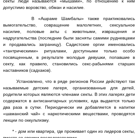
секты люди называются «мышами», по отношению к ним
допустимо воровство, обман и насилие.
В «Ашраме Шамбалы» также практиковались
вымогательство, совращение малолетних, сексуальное
насилие, половые акты с животными, извращения и
надругательства (последние были засняты самими рудневцами
и продавались заграницу). Садистские оргии именовались
«тантрическими» ритуалами, доступными только особо
посвященным, в результате молодые девушки, попавшие в
секту, как правило, становились секс-рабынями старших
наставников (садхаков).
Установлено, что в ряде регионов России действуют так
называемые детские лагеря, организованные для детей,
родители которых являются членами секты. В этих лагерях дети
содержатся в антисанитарных условиях, еда выдается только
два раза в сутки. Периодически им добавляется в напитки
«шаманский чай» с наркотическими веществами, проводятся
лекции по оккультизму.
* - дом или квартира, где проживает один из лидеров секты,
вместе со своими последователями