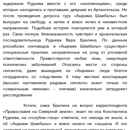
задержали Руднева вместе с его «наложницами», среди
которых находились и пропавшие девушки из Архангельска. Но
после проведения допроса гуру «Ашрама Шамбалы» был
выпущен на свободу, а затем и вовсе исчез в неизвестном
направлении. Подобная история повторяется уже в который
раз. Свою полную безнаказанность чувствует и архангельская
последовательница Руднева Вера Брилина. По данным
российских сектоведов, в «Ашраме Шамбалы» существуют
специальные практики, направленные на уход от уголовной
ответственности. Приветствуется любая ложь, симуляция
психических заболеваний. Опасаясь мести со стороны
сектантов, даже вышедшие из «Ашрама» люди боятся
сотрудничать со следствием. К тому жесткая конспирация
(высших наставников рядовые сектанты знают только по
«сакральным именам» - кличкам) изначально затрудняет
расследование.
Кстати, сама Брилина на вопрос корреспондента
«Православия на Северной земле», знает ли она Константина
Руднева, на «голубом глазу» ответила, что никогда не знала, а
об «Ашраме Шамбалы» и вовсе ничего не слышала. И это
несмотря на сотни свидетелей, прошедших через ее семинары.