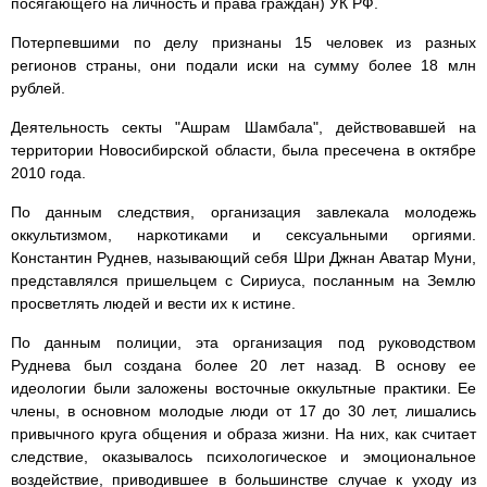
посягающего на личность и права граждан) УК РФ.
Потерпевшими по делу признаны 15 человек из разных
регионов страны, они подали иски на сумму более 18 млн
рублей.
Деятельность секты "Ашрам Шамбала", действовавшей на
территории Новосибирской области, была пресечена в октябре
2010 года.
По данным следствия, организация завлекала молодежь
оккультизмом, наркотиками и сексуальными оргиями.
Константин Руднев, называющий себя Шри Джнан Аватар Муни,
представлялся пришельцем с Сириуса, посланным на Землю
просветлять людей и вести их к истине.
По данным полиции, эта организация под руководством
Руднева был создана более 20 лет назад. В основу ее
идеологии были заложены восточные оккультные практики. Ее
члены, в основном молодые люди от 17 до 30 лет, лишались
привычного круга общения и образа жизни. На них, как считает
следствие, оказывалось психологическое и эмоциональное
воздействие, приводившее в большинстве случае к уходу из