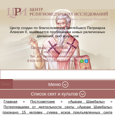
Центр создан по благословению Святейшего Патриарха
Алексия II,
занимается проблемами новых религиозных
движений, сект и культов
Тел./факс: +7-495-646-71-47
E-mail:
iriney@iriney.ru
Тел. для связи и приёма информации
8-916-005-7397 (10:00-20:00, пн-пт)
Меню
Cписок сект и культов
Главная
»
Постсоветские
»
«Ашрам Шамбалы»
»
Потерпевшими от деятельности секты «Ашрам Шамбалы»
признано 15 человек, сумма исков предъявленных секте