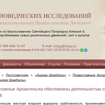
н по благословению Святейшего Патриарха Алексия II,
проблемами новых религиозных движений, сект и культов
 +7-495-646-71-47
E-mail:
iriney@iriney.ru
зи и приёма информации
8-916-005-7397 (10:00-20:00, пн-пт)
Документы
Объявления
Ссылки
Полемика
Практически
»
Постсоветские
»
«Ашрам Шамбалы»
»
Православные Архан
Ашрам Шамбалы»
лавные Архангельска обеспокоены деятельностью 
06
гельске местная епархия выразила озабоченность проникнове