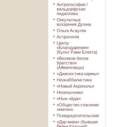
Антропософия /
вальдорфская
педагогика
Оккультные
воззрения Дугина
Ольга Асауляк
Астрология
Центр
«Благодарение»
(Культ Рами Блекта)
«Великое белое
братство»
(Айванховцы)
«Диагностика кармы»
Неокаббалистика
«Новый Акрополь»
Неоязычники
«Нью эйдж»
«Общество спасения
землян»
Псевдоцелительские
«Дар мира» (бывшая
Рейки Кадуцей)