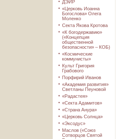
ДЭИР
«Церковь Иоанна
Богослова» Олега
Моленко
Секта Якова Кротова
«К богодержавию»
(«Концепция
общественной
безопасности» – КОБ)
«Космические
коммунисты»
Культ Григория
Грабового
Порфирий Иванов
«Академия развития»
Светланы Пеуновой
«Радастея»
«Секта Адамитов»
«Страна Анура»
«Церковь Солнца»
«Эксодус»
Маслов («Союз
Сотворцов Святой