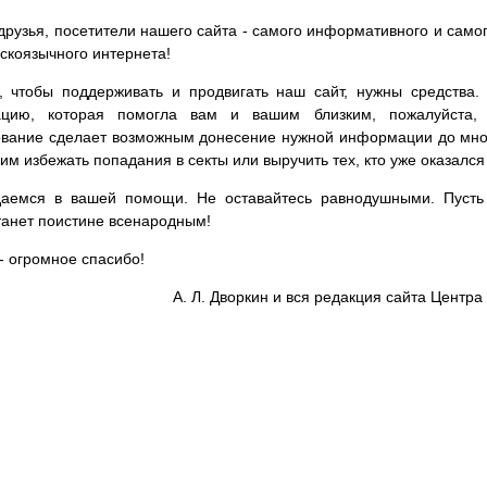
друзья, посетители нашего сайта - самого информативного и самог
сскоязычного интернета!
, чтобы поддерживать и продвигать наш сайт, нужны средства
цию, которая помогла вам и вашим близким, пожалуйста,
вание сделает возможным донесение нужной информации до мног
им избежать попадания в секты или выручить тех, кто уже оказался
аемся в вашей помощи. Не оставайтесь равнодушными. Пусть 
танет поистине всенародным!
- огромное спасибо!
А. Л. Дворкин и вся редакция сайта Цент