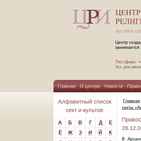
Центр созда
занимается 
Тел./факс:
Тел. для свя
Главная
О центре
Новости
Право
Помощь центру
Главная
Алфавитный список
секты «
сект и культов
Правос
А
Б
В
Г
Д
Е
28.12.
Ё
Ж
З
И
Й
К
В Архан