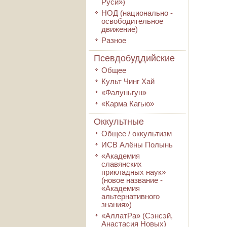
Руси»)
НОД (национально -
освободительное
движение)
Разное
Псевдобуддийские
Общее
Культ Чинг Хай
«Фалуньгун»
«Карма Кагью»
Оккультные
Общее / оккультизм
ИСВ Алёны Полынь
«Академия
славянских
прикладных наук»
(новое название -
«Академия
альтернативного
знания»)
«АллатРа» (Сэнсэй,
Анастасия Новых)