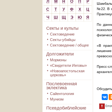
Л
М
Н
О
П
Р
Шамбалы»
№22. В о
С
Т
У
Ф
Х
Ц
Практику
Ч
Ш
Щ
Э
Ю
Я
По данн
Секты и культы
психолог
Сектоведение
физичес
Секты-убийцы
Сектоведение / общее
«В прак
лишение 
Долгожители
превосхо
Мормоны
«Свидетели Иеговы»
Пресс-с
«Новоапостольская
архангел
церковь»
Послевоенная
эклектика
Обсудить
Сайентология
Мунизм
Псевдобиблейские