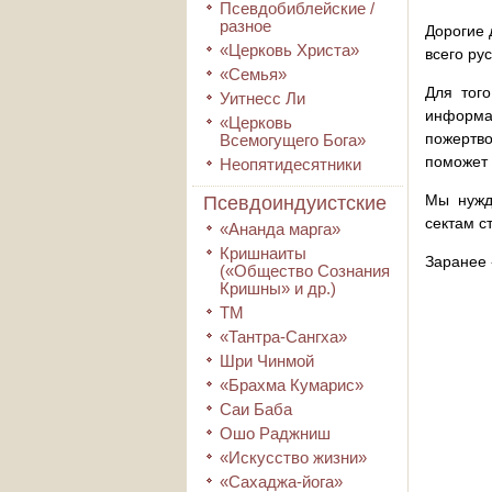
Псевдобиблейские /
разное
Дорогие 
«Церковь Христа»
всего ру
«Семья»
Для того
Уитнесс Ли
информа
«Церковь
пожертво
Всемогущего Бога»
поможет 
Неопятидесятники
Мы нужд
Псевдоиндуистские
сектам с
«Ананда марга»
Кришнаиты
Заранее 
(«Общество Сознания
Кришны» и др.)
ТМ
«Тантра-Сангха»
Шри Чинмой
«Брахма Кумарис»
Саи Баба
Ошо Раджниш
«Искусство жизни»
«Сахаджа-йога»