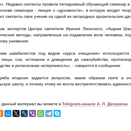
. Недавно сектанты провели пятидневный обучающий семинар в
снове семинара - лекция о «духовности», в которую входит теори
ют сектанты свое учение на одной из загородных архангельских да
ым экспертов Центра святителя Иринея Лионского, «Ашрам Шам
ические методы, направленные на подавление воли человека, по
кому унижению.
тике шамбалистов под видом «курса очищения» используются 
пищи, сна, истязание и доведение до самоубийства, пропаганд
дство и религиозная нетерпимость», - говорится в сообщении.
лужба епархии задается вопросом, каким образом секте в оч
ьскую школу, и почему этому не могла воспрепятствовать админис
 данный материал вы можете в
Telegram-канале А. Л. Дворкина
.