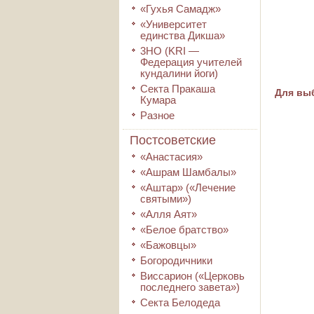
«Гухья Самадж»
«Университет
единства Дикша»
3HO (KRI ―
Федерация учителей
кундалини йоги)
Секта Пракаша
Для выб
Кумара
Разное
Постсоветские
«Анастасия»
«Ашрам Шамбалы»
«Аштар» («Лечение
святыми»)
«Алля Аят»
«Белое братство»
«Бажовцы»
Богородичники
Виссарион («Церковь
последнего завета»)
Секта Белодеда