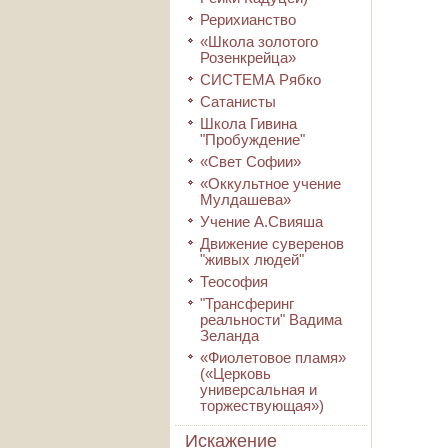
Рерихианство
«Школа золотого
Розенкрейца»
СИСТЕМА Рябко
Сатанисты
Школа Гивина
"Пробуждение"
«Свет Софии»
«Оккультное учение
Мулдашева»
Учение А.Свияша
Движение суверенов
"живых людей"
Теософия
"Трансферинг
реальности" Вадима
Зеланда
«Фиолетовое пламя»
(«Церковь
универсальная и
торжествующая»)
Искажение