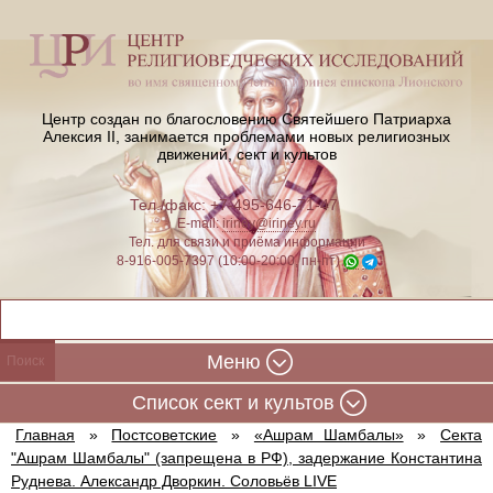
Центр создан по благословению Святейшего Патриарха
Алексия II,
занимается проблемами новых религиозных
движений, сект и культов
Тел./факс: +7-495-646-71-47
E-mail:
iriney@iriney.ru
Тел. для связи и приёма информации
8-916-005-7397 (10:00-20:00, пн-пт)
Меню
Cписок сект и культов
Главная
»
Постсоветские
»
«Ашрам Шамбалы»
»
Секта
"Ашрам Шамбалы" (запрещена в РФ), задержание Константина
Руднева. Александр Дворкин. Соловьёв LIVE