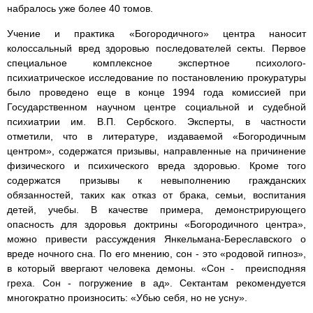
набралось уже более 40 томов.
Учение и практика «Богородичного» центра наносит
колоссальный вред здоровью последователей секты. Первое
специальное комплексное экспертное психолого-
психиатрическое исследование по постановлению прокуратуры
было проведено еще в конце 1994 года комиссией при
Государственном научном центре социальной и судебной
психиатрии им. В.П. Сербского. Эксперты, в частности
отметили, что в литературе, издаваемой «Богородичным
центром», содержатся призывы, направленные на причинение
физического и психического вреда здоровью. Кроме того
содержатся призывы к невыполнению гражданских
обязанностей, таких как отказ от брака, семьи, воспитания
детей, учебы. В качестве примера, демонстрирующего
опасность для здоровья доктрины «Богородичного центра»,
можно привести рассуждения Янкельмана-Береславского о
вреде ночного сна. По его мнению, сон - это «родовой гипноз»,
в который ввергают человека демоны. «Сон - преисподняя
греха. Сон - погружение в ад». Сектантам рекомендуется
многократно произносить: «Убью себя, но не усну».