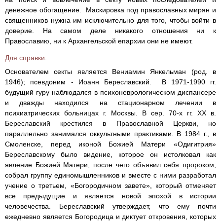
денежное обогащение. Маскировка под православных мирян и
священников нужна им исключительно для того, чтобы войти в
доверие. На самом деле никакого отношения ни к
Православию, ни к Архангельской епархии они не имеют.
Для справки:
Основателем секты является Вениамин Янкельман (род. в
1946); псевдоним - Иоанн Береславский. В 1971-1990 гг.
будущий гуру наблюдался в психоневрологическом диспансере
и дважды находился на стационарном лечении в
психиатрических больницах г. Москвы. В сер. 70-х гг. XX в.
Береславский крестился в Православной Церкви, но
параллельно занимался оккультными практиками. В 1984 г., в
Смоленске, перед иконой Божией Матери «Одигитрия»
Береславскому было видение, которое он истолковал как
явление Божией Матери, после чего объявил себя пророком,
собрал группу единомышленников и вместе с ними разработал
учение о третьем, «Богородичном завете», который отменяет
все предыдущие и является новой эпохой в истории
человечества. Береславский утверждает, что ему почти
ежедневно является Богородица и диктует откровения, которых