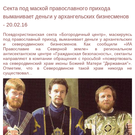
Секта под маской православного прихода
выманивает деньги у архангельских бизнесменов
- 20.02.16
Псевдохристианская секта «Богородичный центр», маскируясь
под православный приход, выманивает деньги у архангельских
и северодвинских бизнесменов. Как сообщили «ИА
Православие на Северной земле» в региональном
антисектантском центре «Гражданская безопасность», сектанты
направляют в компании обращения с просьбой «пожертвовать
на северодвинский храм иконы Божией Матери "Державная"».
Отметим, что в Северодвинске такой храм никогда не
существовал...