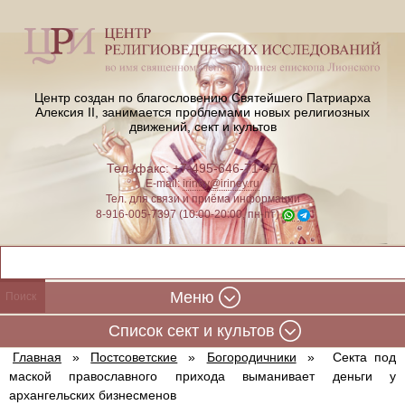
Центр создан по благословению Святейшего Патриарха
Алексия II,
занимается проблемами новых религиозных
движений, сект и культов
Тел./факс: +7-495-646-71-47
E-mail:
iriney@iriney.ru
Тел. для связи и приёма информации
8-916-005-7397 (10:00-20:00, пн-пт)
Меню
Cписок сект и культов
Главная
»
Постсоветские
»
Богородичники
»
Секта под
маской православного прихода выманивает деньги у
архангельских бизнесменов