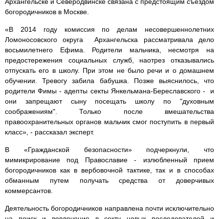
Архангельске и Северодвинске связана с предстоящим съездом
богородичников в Москве.
«В 2014 году комиссия по делам несовершеннолетних
Ломоносовского округа Архангельска рассматривала дело
восьмилетнего Ефима. Родители мальчика, несмотря на
предостережения социальных служб, наотрез отказывались
отпускать его в школу. При этом не было речи и о домашнем
обучении. Тревогу забила бабушка. Позже выяснилось, что
родители Фимы - адепты секты Янкельмана-Береславского - и
они запрещают сыну посещать школу по "духовным
соображениям". Только после вмешательства
правоохранительных органов мальчик смог поступить в первый
класс», - рассказал эксперт.
В «Гражданской безопасности» подчеркнули, что
мимикрирование под Православие - излюбленный прием
богородичников как в вербовочной тактике, так и в способах
обманным путем получать средства от доверчивых
коммерсантов.
Деятельность богородичников направлена почти исключительно
на поиск и вовлечение в секту новых последователей и