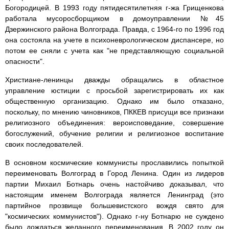
Богородицей. В 1993 году пятидесятилетняя г-жа Грищенкова
работала мусоросборщиком в домоуправлении №45
Дзержинского района Волгограда. Правда, с 1964-го по 1996 год
она состояла на учете в психоневрологическом диспансере, но
потом ее сняли с учета как "не представляющую социальной
опасности".
Христиане-ленинцы дважды обращались в областное
управление юстиции с просьбой зарегистрировать их как
общественную организацию. Однако им было отказано,
поскольку, по мнению чиновников, ПККЕВ присущи все признаки
религиозного объединения: вероисповедание, совершение
богослужений, обучение религии и религиозное воспитание
своих последователей.
В основном космические коммунисты прославились попыткой
переименовать Волгоград в Город Ленина. Один из лидеров
партии Михаил Ботнарь очень настойчиво доказывал, что
настоящим именем Волгограда является Ленинград (это
партийное прозвище большевистского вождя свято для
"космических коммунистов"). Однако г-ну Ботнарю не суждено
было дождаться желанного переименования. В 2002 году он