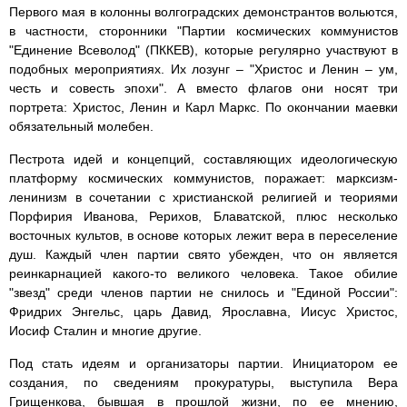
Первого мая в колонны волгоградских демонстрантов вольются,
в частности, сторонники "Партии космических коммунистов
"Единение Всеволод" (ПККЕВ), которые регулярно участвуют в
подобных мероприятиях. Их лозунг – "Христос и Ленин – ум,
честь и совесть эпохи". А вместо флагов они носят три
портрета: Христос, Ленин и Карл Маркс. По окончании маевки
обязательный молебен.
Пестрота идей и концепций, составляющих идеологическую
платформу космических коммунистов, поражает: марксизм-
ленинизм в сочетании с христианской религией и теориями
Порфирия Иванова, Рерихов, Блаватской, плюс несколько
восточных культов, в основе которых лежит вера в переселение
душ. Каждый член партии свято убежден, что он является
реинкарнацией какого-то великого человека. Такое обилие
"звезд" среди членов партии не снилось и "Единой России":
Фридрих Энгельс, царь Давид, Ярославна, Иисус Христос,
Иосиф Сталин и многие другие.
Под стать идеям и организаторы партии. Инициатором ее
создания, по сведениям прокуратуры, выступила Вера
Грищенкова, бывшая в прошлой жизни, по ее мнению,