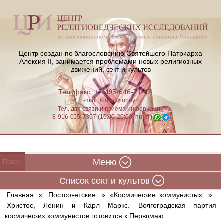
Центр создан по благословению Святейшего Патриарха
Алексия II,
занимается проблемами новых религиозных
движений, сект и культов
Тел./факс: +7-495-646-71-47
E-mail:
iriney@iriney.ru
Тел. для связи и приёма информации
8-916-005-7397 (10:00-20:00, пн-пт)
Меню
Cписок сект и культов
Главная
»
Постсоветские
»
«Космические коммунисты»
»
Христос, Ленин и Карл Маркс. Волгоградская партия
космических коммунистов готовится к Первомаю