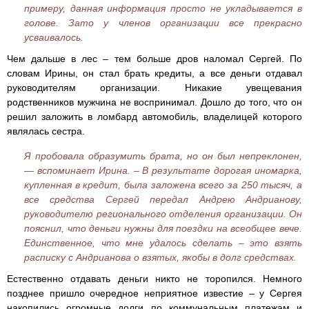
примеру, данная информация просто не укладывается в
голове. Зато у членов организации все прекрасно
усваивалось.
Чем дальше в лес – тем больше дров наломал Сергей. По
словам Ирины, он стал брать кредиты, а все деньги отдавал
руководителям организации. Никакие увещевания
родственников мужчина не воспринимал. Дошло до того, что он
решил заложить в ломбард автомобиль, владелицей которого
являлась сестра.
Я пробовала образумить брата, но он был непреклонен,
— вспоминает Ирина. – В результате дорогая иномарка,
купленная в кредит, была заложена всего за 250 тысяч, а
все средства Сергей передал Андрею Андрианову,
руководителю регионального отделения организации. Он
пояснил, что деньги нужны для поездки на всеобщее вече.
Единственное, что мне удалось сделать – это взять
расписку с Андрианова о взятых, якобы в долг средствах.
Естественно отдавать деньги никто не торопился. Немного
позднее пришло очередное неприятное известие – у Сергея
накопились огромные долги по коммунальным платежам и