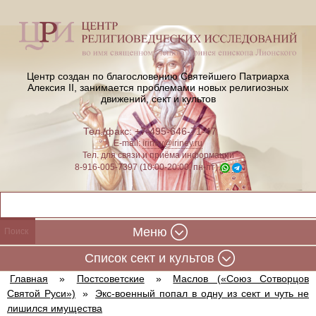
Центр создан по благословению Святейшего Патриарха
Алексия II,
занимается проблемами новых религиозных
движений, сект и культов
Тел./факс: +7-495-646-71-47
E-mail:
iriney@iriney.ru
Тел. для связи и приёма информации
8-916-005-7397 (10:00-20:00, пн-пт)
Меню
Cписок сект и культов
Главная
»
Постсоветские
»
Маслов («Союз Сотворцов
Святой Руси»)
»
Экс-военный попал в одну из сект и чуть не
лишился имущества