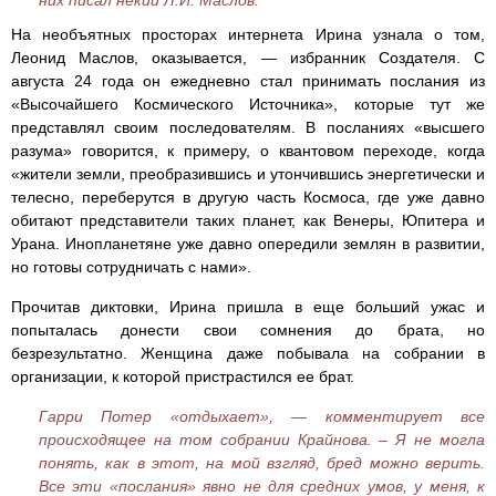
них писал некий Л.И. Маслов.
На необъятных просторах интернета Ирина узнала о том,
Леонид Маслов, оказывается, — избранник Создателя. С
августа 24 года он ежедневно стал принимать послания из
«Высочайшего Космического Источника», которые тут же
представлял своим последователям. В посланиях «высшего
разума» говорится, к примеру, о квантовом переходе, когда
«жители земли, преобразившись и утончившись энергетически и
телесно, переберутся в другую часть Космоса, где уже давно
обитают представители таких планет, как Венеры, Юпитера и
Урана. Инопланетяне уже давно опередили землян в развитии,
но готовы сотрудничать с нами».
Прочитав диктовки, Ирина пришла в еще больший ужас и
попыталась донести свои сомнения до брата, но
безрезультатно. Женщина даже побывала на собрании в
организации, к которой пристрастился ее брат.
Гарри Потер «отдыхает», — комментирует все
происходящее на том собрании Крайнова. – Я не могла
понять, как в этот, на мой взгляд, бред можно верить.
Все эти «послания» явно не для средних умов, у меня, к